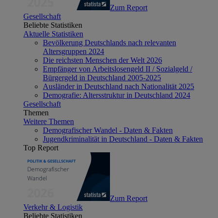
Zum Report
Gesellschaft
Beliebte Statistiken
Aktuelle Statistiken
Bevölkerung Deutschlands nach relevanten
Altersgruppen 2024
Die reichsten Menschen der Welt 2026
Empfänger von Arbeitslosengeld II / Sozialgeld /
Bürgergeld in Deutschland 2005-2025
Ausländer in Deutschland nach Nationalität 2025
Demografie: Altersstruktur in Deutschland 2024
Gesellschaft
Themen
Weitere Themen
Demografischer Wandel - Daten & Fakten
Jugendkriminalität in Deutschland - Daten & Fakten
Top Report
Zum Report
Verkehr & Logistik
Beliebte Statistiken