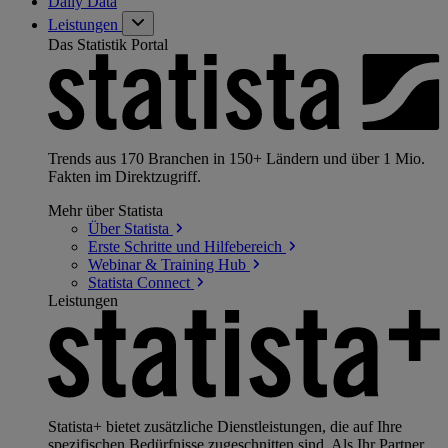
Daily Data
Leistungen
Das Statistik Portal
Trends aus 170 Branchen in 150+ Ländern und über 1 Mio.
Fakten im Direktzugriff.
Mehr über Statista
Über
Statista
Erste Schritte und
Hilfebereich
Webinar & Training
Hub
Statista
Connect
Leistungen
Statista+ bietet zusätzliche Dienstleistungen, die auf Ihre
spezifischen Bedürfnisse zugeschnitten sind. Als Ihr Partner