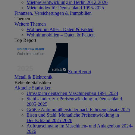
Mietpreisentwicklung in Berlin 2012-2026
Mietenindex für Deutschland 1995-2025
Finanzen, Versicherungen & Immobilien
Themen
Weitere Themen
Wohnen im Alter - Daten & Fakten
Wohnimmobilien – Daten & Fakten
Top Report
Zum Report
Metall & Elektronik
Beliebte Statistiken
Aktuelle Statistiken
Umsatz im deutschen Maschinenbau 1991-2024
Stahl - Index zur Preisentwicklung in Deutschland
2005-2025
Größte Automobilhersteller nach Fahrzeugabsatz 2025
Eisen und Stahl: Monatliche Preisentwicklung in
Deutschland 2025-2026
Auftragseingang im Maschinen- und Anlagenbau 2024-
2026