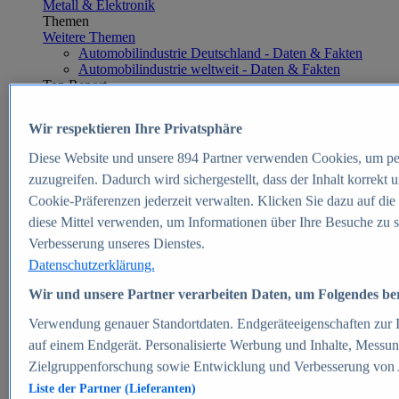
Metall & Elektronik
Themen
Weitere Themen
Automobilindustrie Deutschland - Daten & Fakten
Automobilindustrie weltweit - Daten & Fakten
Top Report
Wir respektieren Ihre Privatsphäre
Diese Website und unsere
894
Partner verwenden Cookies, um pe
Zum Report
zuzugreifen. Dadurch wird sichergestellt, dass der Inhalt korrekt
E-commerce
Cookie-Präferenzen jederzeit verwalten. Klicken Sie dazu auf die
Beliebte Statistiken
diese Mittel verwenden, um Informationen über Ihre Besuche zu s
Aktuelle Statistiken
E-Commerce - Entwicklung des Umsatzes in
Verbesserung unseres Dienstes.
Deutschland 1999-2025
Datenschutzerklärung.
Umsatz von Amazon in Deutschland und weltweit
2010-2025
Wir und unsere Partner verarbeiten Daten, um Folgendes bere
B2C-E-Commerce: Top-50 Online Shops in
Deutschland 2024
Verwendung genauer Standortdaten. Endgeräteeigenschaften zur Id
Marktanteile von Online-Zahlungsverfahren in
auf einem Endgerät. Personalisierte Werbung und Inhalte, Messu
Deutschland 2024
Zielgruppenforschung sowie Entwicklung und Verbesserung von
Umsatzstarke Warengruppen im Online-Handel in
Deutschland 2023-2025
Liste der Partner (Lieferanten)