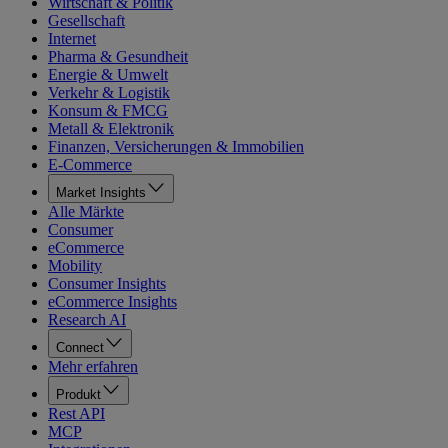
Wirtschaft & Politik
Gesellschaft
Internet
Pharma & Gesundheit
Energie & Umwelt
Verkehr & Logistik
Konsum & FMCG
Metall & Elektronik
Finanzen, Versicherungen & Immobilien
E-Commerce
Market Insights
Alle Märkte
Consumer
eCommerce
Mobility
Consumer Insights
eCommerce Insights
Research AI
Connect
Mehr erfahren
Produkt
Rest API
MCP