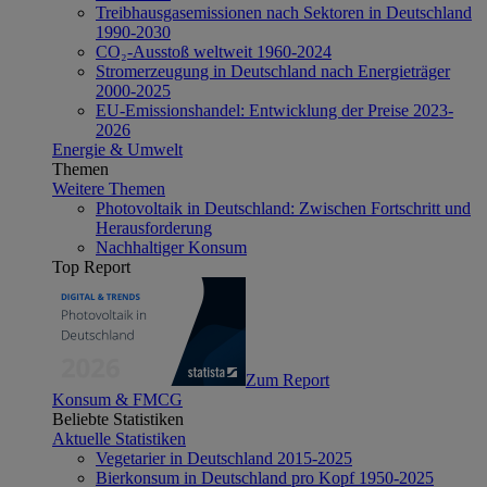
Treibhausgasemissionen nach Sektoren in Deutschland
1990-2030
CO₂-Ausstoß weltweit 1960-2024
Stromerzeugung in Deutschland nach Energieträger
2000-2025
EU-Emissionshandel: Entwicklung der Preise 2023-
2026
Energie & Umwelt
Themen
Weitere Themen
Photovoltaik in Deutschland: Zwischen Fortschritt und
Herausforderung
Nachhaltiger Konsum
Top Report
Zum Report
Konsum & FMCG
Beliebte Statistiken
Aktuelle Statistiken
Vegetarier in Deutschland 2015-2025
Bierkonsum in Deutschland pro Kopf 1950-2025