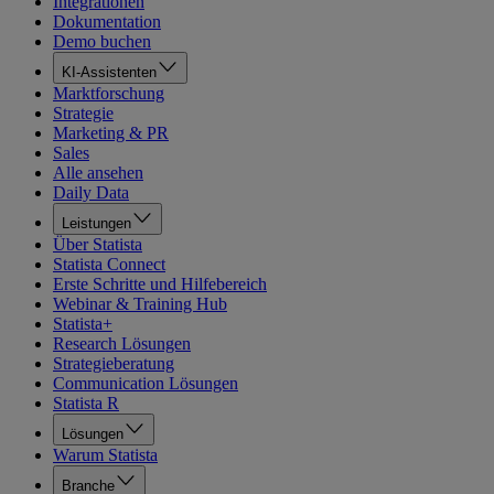
Integrationen
Dokumentation
Demo buchen
KI-Assistenten
Marktforschung
Strategie
Marketing & PR
Sales
Alle ansehen
Daily Data
Leistungen
Über Statista
Statista Connect
Erste Schritte und Hilfebereich
Webinar & Training Hub
Statista+
Research Lösungen
Strategieberatung
Communication Lösungen
Statista R
Lösungen
Warum Statista
Branche