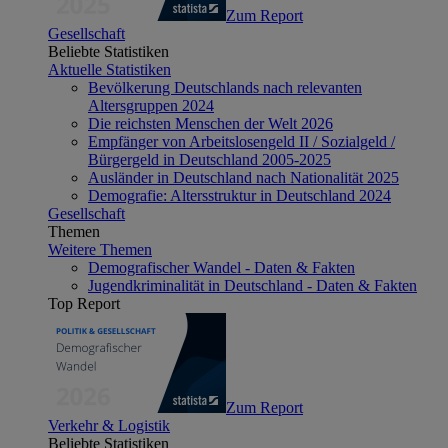
Zum Report
Gesellschaft
Beliebte Statistiken
Aktuelle Statistiken
Bevölkerung Deutschlands nach relevanten
Altersgruppen 2024
Die reichsten Menschen der Welt 2026
Empfänger von Arbeitslosengeld II / Sozialgeld /
Bürgergeld in Deutschland 2005-2025
Ausländer in Deutschland nach Nationalität 2025
Demografie: Altersstruktur in Deutschland 2024
Gesellschaft
Themen
Weitere Themen
Demografischer Wandel - Daten & Fakten
Jugendkriminalität in Deutschland - Daten & Fakten
Top Report
Zum Report
Verkehr & Logistik
Beliebte Statistiken