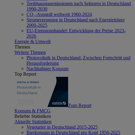
Treibhausgasemissionen nach Sektoren in Deutschland
1990-2030
CO₂-Ausstoß weltweit 1960-2024
Stromerzeugung in Deutschland nach Energieträger
2000-2025
EU-Emissionshandel: Entwicklung der Preise 2023-
2026
Energie & Umwelt
Themen
Weitere Themen
Photovoltaik in Deutschland: Zwischen Fortschritt und
Herausforderung
Nachhaltiger Konsum
Top Report
Zum Report
Konsum & FMCG
Beliebte Statistiken
Aktuelle Statistiken
Vegetarier in Deutschland 2015-2025
Bierkonsum in Deutschland pro Kopf 1950-2025