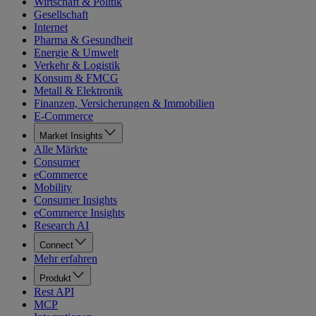
Wirtschaft & Politik
Gesellschaft
Internet
Pharma & Gesundheit
Energie & Umwelt
Verkehr & Logistik
Konsum & FMCG
Metall & Elektronik
Finanzen, Versicherungen & Immobilien
E-Commerce
Market Insights
Alle Märkte
Consumer
eCommerce
Mobility
Consumer Insights
eCommerce Insights
Research AI
Connect
Mehr erfahren
Produkt
Rest API
MCP