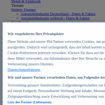
Metall & Elektronik
Themen
Weitere Themen
Automobilindustrie Deutschland - Daten & Fakten
Automobilindustrie weltweit - Daten & Fakten
Top Report
Wir respektieren Ihre Privatsphäre
Diese Website und unsere
894
Partner verwenden Cookies, um pe
Zum Report
zuzugreifen. Dadurch wird sichergestellt, dass der Inhalt korrekt
E-commerce
Cookie-Präferenzen jederzeit verwalten. Klicken Sie dazu auf die
Beliebte Statistiken
diese Mittel verwenden, um Informationen über Ihre Besuche zu s
Aktuelle Statistiken
E-Commerce - Entwicklung des Umsatzes in
Verbesserung unseres Dienstes.
Deutschland 1999-2025
Datenschutzerklärung.
Umsatz von Amazon in Deutschland und weltweit
2010-2025
Wir und unsere Partner verarbeiten Daten, um Folgendes bere
B2C-E-Commerce: Top-50 Online Shops in
Deutschland 2024
Verwendung genauer Standortdaten. Endgeräteeigenschaften zur Id
Marktanteile von Online-Zahlungsverfahren in
auf einem Endgerät. Personalisierte Werbung und Inhalte, Messu
Deutschland 2024
Zielgruppenforschung sowie Entwicklung und Verbesserung von
Umsatzstarke Warengruppen im Online-Handel in
Deutschland 2023-2025
Liste der Partner (Lieferanten)