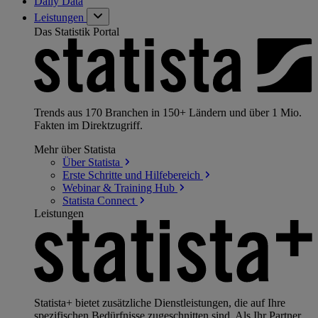
Daily Data
Leistungen
Das Statistik Portal
Trends aus 170 Branchen in 150+ Ländern und über 1 Mio.
Fakten im Direktzugriff.
Mehr über Statista
Über
Statista
Erste Schritte und
Hilfebereich
Webinar & Training
Hub
Statista
Connect
Leistungen
Statista+ bietet zusätzliche Dienstleistungen, die auf Ihre
spezifischen Bedürfnisse zugeschnitten sind. Als Ihr Partner