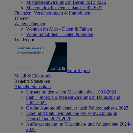
Mietpreisentwicklung in Berlin 2012-2026
Mietenindex für Deutschland 1995-2025
Finanzen, Versicherungen & Immobilien
Themen
Weitere Themen
Wohnen im Alter - Daten & Fakten
Wohnimmobilien – Daten & Fakten
Top Report
Zum Report
Metall & Elektronik
Beliebte Statistiken
Aktuelle Statistiken
Umsatz im deutschen Maschinenbau 1991-2024
Stahl - Index zur Preisentwicklung in Deutschland
2005-2025
Größte Automobilhersteller nach Fahrzeugabsatz 2025
Eisen und Stahl: Monatliche Preisentwicklung in
Deutschland 2025-2026
Auftragseingang im Maschinen- und Anlagenbau 2024-
2026