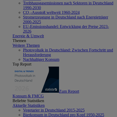
Treibhausgasemissionen nach Sektoren in Deutschland
1990-2030
CO₂-Ausstoß weltweit 1960-2024
Stromerzeugung in Deutschland nach Energieträger
2000-2025
EU-Emissionshandel: Entwicklung der Preise 2023-
2026
Energie & Umwelt
Themen
Weitere Themen
Photovoltaik in Deutschland: Zwischen Fortschritt und
Herausforderung
Nachhaltiger Konsum
Top Report
Zum Report
Konsum & FMCG
Beliebte Statistiken
Aktuelle Statistiken
Vegetarier in Deutschland 2015-2025
Bierkonsum in Deutschland pro Kopf 1950-2025