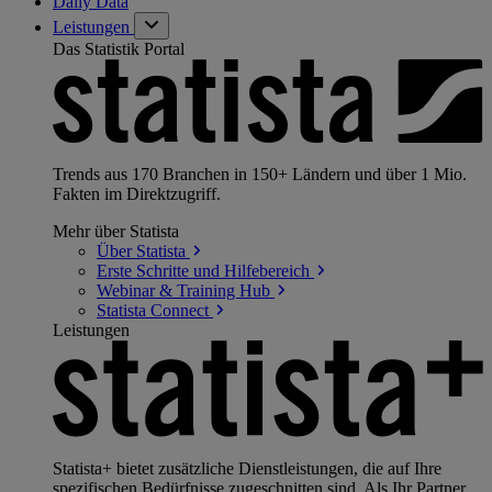
Daily Data
Leistungen
Das Statistik Portal
Trends aus 170 Branchen in 150+ Ländern und über 1 Mio.
Fakten im Direktzugriff.
Mehr über Statista
Über
Statista
Erste Schritte und
Hilfebereich
Webinar & Training
Hub
Statista
Connect
Leistungen
Statista+ bietet zusätzliche Dienstleistungen, die auf Ihre
spezifischen Bedürfnisse zugeschnitten sind. Als Ihr Partner