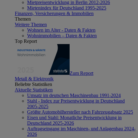
Mietpreisentwicklung in Berlin 2012-2026
Mietenindex für Deutschland 1995-2025
Finanzen, Versicherungen & Immobilien
Themen
Weitere Themen
Wohnen im Alter - Daten & Fakten
Wohnimmobilien – Daten & Fakten
Top Report
Zum Report
Metall & Elektronik
Beliebte Statistiken
Aktuelle Statistiken
Umsatz im deutschen Maschinenbau 1991-2024
Stahl - Index zur Preisentwicklung in Deutschland
2005-2025
Größte Automobilhersteller nach Fahrzeugabsatz 2025
Eisen und Stahl: Monatliche Preisentwicklung in
Deutschland 2025-2026
Auftragseingang im Maschinen- und Anlagenbau 2024-
2026