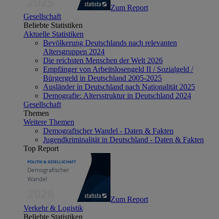
Zum Report
Gesellschaft
Beliebte Statistiken
Aktuelle Statistiken
Bevölkerung Deutschlands nach relevanten
Altersgruppen 2024
Die reichsten Menschen der Welt 2026
Empfänger von Arbeitslosengeld II / Sozialgeld /
Bürgergeld in Deutschland 2005-2025
Ausländer in Deutschland nach Nationalität 2025
Demografie: Altersstruktur in Deutschland 2024
Gesellschaft
Themen
Weitere Themen
Demografischer Wandel - Daten & Fakten
Jugendkriminalität in Deutschland - Daten & Fakten
Top Report
Zum Report
Verkehr & Logistik
Beliebte Statistiken