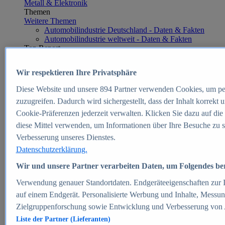
Metall & Elektronik
Themen
Weitere Themen
Automobilindustrie Deutschland - Daten & Fakten
Automobilindustrie weltweit - Daten & Fakten
Top Report
Wir respektieren Ihre Privatsphäre
Diese Website und unsere
894
Partner verwenden Cookies, um pe
Zum Report
zuzugreifen. Dadurch wird sichergestellt, dass der Inhalt korrekt
E-commerce
Cookie-Präferenzen jederzeit verwalten. Klicken Sie dazu auf die
Beliebte Statistiken
diese Mittel verwenden, um Informationen über Ihre Besuche zu s
Aktuelle Statistiken
E-Commerce - Entwicklung des Umsatzes in
Verbesserung unseres Dienstes.
Deutschland 1999-2025
Datenschutzerklärung.
Umsatz von Amazon in Deutschland und weltweit
2010-2025
Wir und unsere Partner verarbeiten Daten, um Folgendes bere
B2C-E-Commerce: Top-50 Online Shops in
Deutschland 2024
Verwendung genauer Standortdaten. Endgeräteeigenschaften zur Id
Marktanteile von Online-Zahlungsverfahren in
auf einem Endgerät. Personalisierte Werbung und Inhalte, Messu
Deutschland 2024
Zielgruppenforschung sowie Entwicklung und Verbesserung von
Umsatzstarke Warengruppen im Online-Handel in
Deutschland 2023-2025
Liste der Partner (Lieferanten)