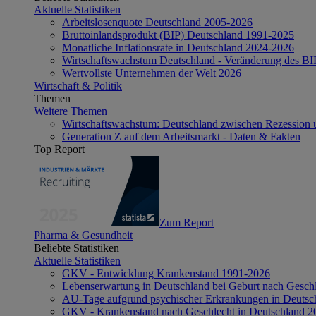
Aktuelle Statistiken
Arbeitslosenquote Deutschland 2005-2026
Bruttoinlandsprodukt (BIP) Deutschland 1991-2025
Monatliche Inflationsrate in Deutschland 2024-2026
Wirtschaftswachstum Deutschland - Veränderung des B
Wertvollste Unternehmen der Welt 2026
Wirtschaft & Politik
Themen
Weitere Themen
Wirtschaftswachstum: Deutschland zwischen Rezession 
Generation Z auf dem Arbeitsmarkt - Daten & Fakten
Top Report
Zum Report
Pharma & Gesundheit
Beliebte Statistiken
Aktuelle Statistiken
GKV - Entwicklung Krankenstand 1991-2026
Lebenserwartung in Deutschland bei Geburt nach Gesch
AU-Tage aufgrund psychischer Erkrankungen in Deutsc
GKV - Krankenstand nach Geschlecht in Deutschland 