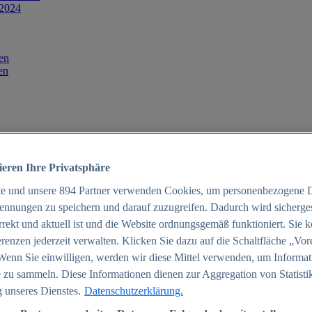
 2024
en
en
ieren Ihre Privatsphäre
te und unsere
894
Partner verwenden Cookies, um personenbezogene 
ennungen zu speichern und darauf zuzugreifen. Dadurch wird sichergest
orrekt und aktuell ist und die Website ordnungsgemäß funktioniert. Sie 
025
renzen jederzeit verwalten. Klicken Sie dazu auf die Schaltfläche „Vor
schland 2025
Wenn Sie einwilligen, werden wir diese Mittel verwenden, um Informat
 zu sammeln. Diese Informationen dienen zur Aggregation von Statisti
 unseres Dienstes.
Datenschutzerklärung.