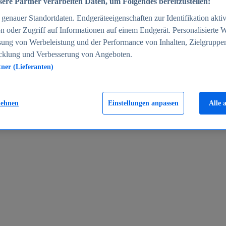
ere Partner verarbeiten Daten, um Folgendes bereitzustellen:
enauer Standortdaten. Endgeräteeigenschaften zur Identifikation aktiv
n oder Zugriff auf Informationen auf einem Endgerät. Personalisierte
sung von Werbeleistung und der Performance von Inhalten, Zielgruppe
cklung und Verbesserung von Angeboten.
tner (Lieferanten)
en 2024
lehnen
Einstellungen anpassen
Alle 
rgeld in Deutschland 2005-2025