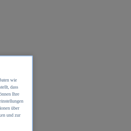
Daten wie
ellt, dass
können Ihre
einstellungen
ionen über
ken und zur