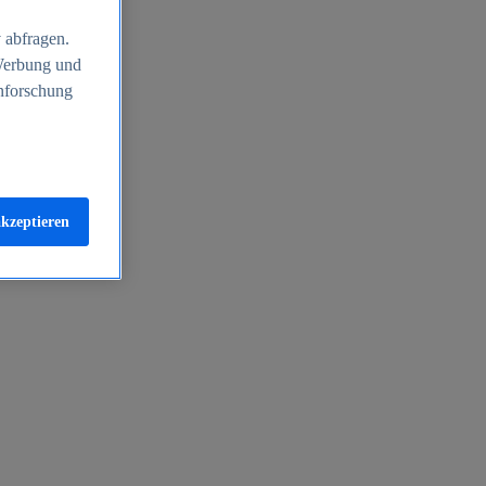
 abfragen.
 Werbung und
nforschung
akzeptieren