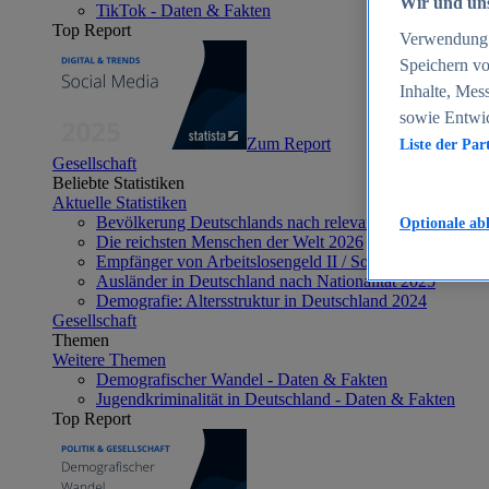
Wir und uns
TikTok - Daten & Fakten
Top Report
Verwendung g
Speichern vo
Inhalte, Mes
sowie Entwi
Zum Report
Liste der Par
Gesellschaft
Beliebte Statistiken
Aktuelle Statistiken
Bevölkerung Deutschlands nach relevanten Altersgrupp
Optionale ab
Die reichsten Menschen der Welt 2026
Empfänger von Arbeitslosengeld II / Sozialgeld / Bürge
Ausländer in Deutschland nach Nationalität 2025
Demografie: Altersstruktur in Deutschland 2024
Gesellschaft
Themen
Weitere Themen
Demografischer Wandel - Daten & Fakten
Jugendkriminalität in Deutschland - Daten & Fakten
Top Report