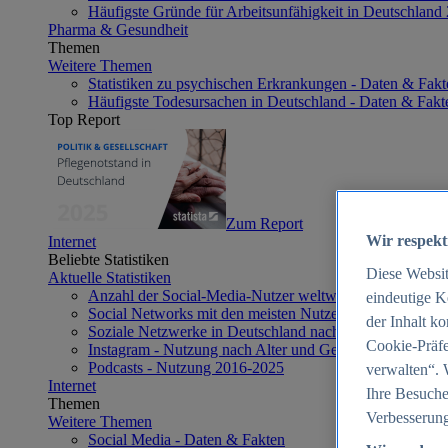
Häufigste Gründe für Arbeitsunfähigkeit in Deutschland
Pharma & Gesundheit
Themen
Weitere Themen
Statistiken zu psychischen Erkrankungen - Daten & Fakt
Häufigste Todesursachen in Deutschland - Daten & Fakt
Top Report
Zum Report
Wir respekt
Internet
Beliebte Statistiken
Diese Websi
Aktuelle Statistiken
Anzahl der Social-Media-Nutzer weltweit 2012-2025
eindeutige K
Social Networks mit den meisten Nutzern weltweit 2025
der Inhalt k
Soziale Netzwerke in Deutschland nach Generationen 2
Cookie-Präfe
Instagram - Nutzung nach Alter und Geschlecht in Deut
Podcasts - Nutzung 2016-2025
verwalten“. 
Internet
Ihre Besuche
Themen
Verbesserung
Weitere Themen
Social Media - Daten & Fakten