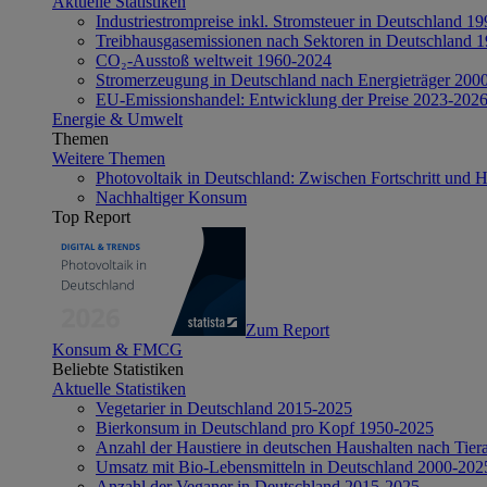
Aktuelle Statistiken
Industriestrompreise inkl. Stromsteuer in Deutschland 1
Treibhausgasemissionen nach Sektoren in Deutschland 
CO₂-Ausstoß weltweit 1960-2024
Stromerzeugung in Deutschland nach Energieträger 200
EU-Emissionshandel: Entwicklung der Preise 2023-202
Energie & Umwelt
Themen
Weitere Themen
Photovoltaik in Deutschland: Zwischen Fortschritt und 
Nachhaltiger Konsum
Top Report
Zum Report
Konsum & FMCG
Beliebte Statistiken
Aktuelle Statistiken
Vegetarier in Deutschland 2015-2025
Bierkonsum in Deutschland pro Kopf 1950-2025
Anzahl der Haustiere in deutschen Haushalten nach Tier
Umsatz mit Bio-Lebensmitteln in Deutschland 2000-202
Anzahl der Veganer in Deutschland 2015-2025