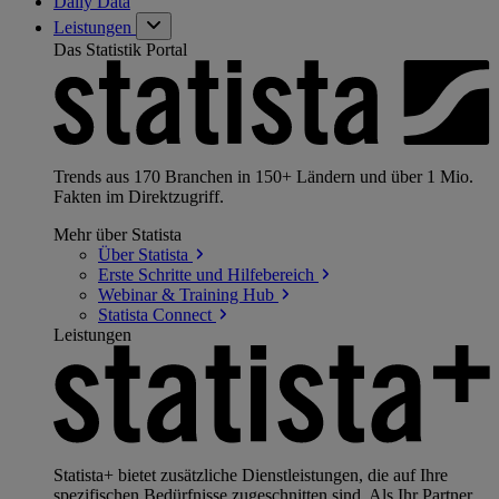
Daily Data
Leistungen
Das Statistik Portal
Trends aus 170 Branchen in 150+ Ländern und über 1 Mio.
Fakten im Direktzugriff.
Mehr über Statista
Über
Statista
Erste Schritte und
Hilfebereich
Webinar & Training
Hub
Statista
Connect
Leistungen
Statista+ bietet zusätzliche Dienstleistungen, die auf Ihre
spezifischen Bedürfnisse zugeschnitten sind. Als Ihr Partner