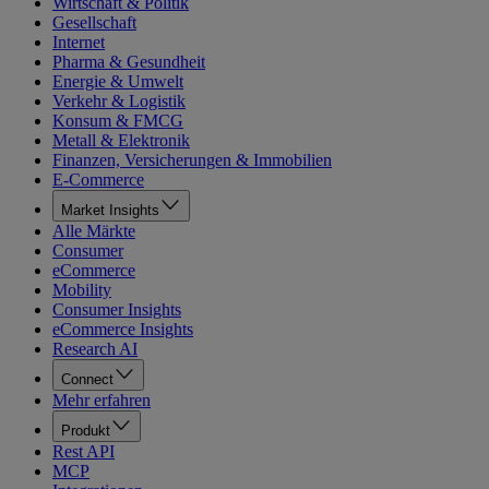
Wirtschaft & Politik
Gesellschaft
Internet
Pharma & Gesundheit
Energie & Umwelt
Verkehr & Logistik
Konsum & FMCG
Metall & Elektronik
Finanzen, Versicherungen & Immobilien
E-Commerce
Market Insights
Alle Märkte
Consumer
eCommerce
Mobility
Consumer Insights
eCommerce Insights
Research AI
Connect
Mehr erfahren
Produkt
Rest API
MCP