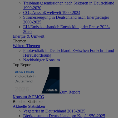
Treibhausgasemissionen nach Sektoren in Deutschland
1990-2030
CO₂-Ausstoß weltweit 1960-2024
Stromerzeugung in Deutschland nach Energieträger
2000-2025
EU-Emissionshandel: Entwicklung der Preise 2023-
2026
Energie & Umwelt
Themen
Weitere Themen
Photovoltaik in Deutschland: Zwischen Fortschritt und
Herausforderung
Nachhaltiger Konsum
Top Report
Zum Report
Konsum & FMCG
Beliebte Statistiken
Aktuelle Statistiken
Vegetarier in Deutschland 2015-2025
Bierkonsum in Deutschland pro Kopf 1950-2025