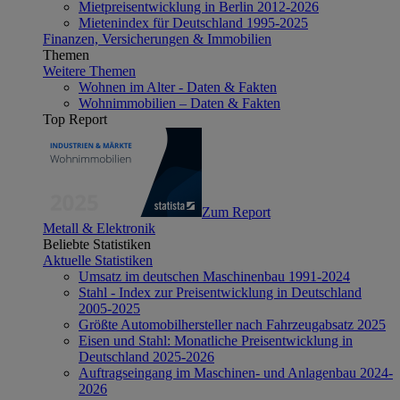
Mietpreisentwicklung in Berlin 2012-2026
Mietenindex für Deutschland 1995-2025
Finanzen, Versicherungen & Immobilien
Themen
Weitere Themen
Wohnen im Alter - Daten & Fakten
Wohnimmobilien – Daten & Fakten
Top Report
Zum Report
Metall & Elektronik
Beliebte Statistiken
Aktuelle Statistiken
Umsatz im deutschen Maschinenbau 1991-2024
Stahl - Index zur Preisentwicklung in Deutschland
2005-2025
Größte Automobilhersteller nach Fahrzeugabsatz 2025
Eisen und Stahl: Monatliche Preisentwicklung in
Deutschland 2025-2026
Auftragseingang im Maschinen- und Anlagenbau 2024-
2026