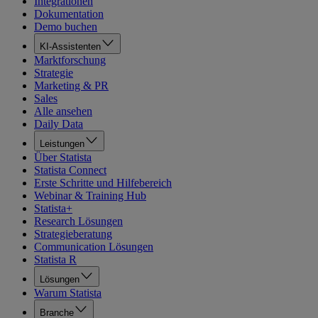
Integrationen
Dokumentation
Demo buchen
KI-Assistenten
Marktforschung
Strategie
Marketing & PR
Sales
Alle ansehen
Daily Data
Leistungen
Über Statista
Statista Connect
Erste Schritte und Hilfebereich
Webinar & Training Hub
Statista+
Research Lösungen
Strategieberatung
Communication Lösungen
Statista R
Lösungen
Warum Statista
Branche