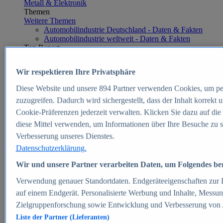
Metall & Elektronik
Themen
Weitere Themen
Automobilindustrie Deutschland - Daten & Fakten
Automobilindustrie weltweit - Daten & Fakten
Top Report
Wir respektieren Ihre Privatsphäre
Diese Website und unsere
894
Partner verwenden Cookies, um pe
Zum Report
zuzugreifen. Dadurch wird sichergestellt, dass der Inhalt korrekt
E-commerce
Cookie-Präferenzen jederzeit verwalten. Klicken Sie dazu auf die
Beliebte Statistiken
diese Mittel verwenden, um Informationen über Ihre Besuche zu s
Aktuelle Statistiken
E-Commerce - Entwicklung des Umsatzes in
Verbesserung unseres Dienstes.
Deutschland 1999-2025
Datenschutzerklärung.
Umsatz von Amazon in Deutschland und weltweit
2010-2025
Wir und unsere Partner verarbeiten Daten, um Folgendes bere
B2C-E-Commerce: Top-50 Online Shops in
Deutschland 2024
Verwendung genauer Standortdaten. Endgeräteeigenschaften zur Id
Marktanteile von Online-Zahlungsverfahren in
auf einem Endgerät. Personalisierte Werbung und Inhalte, Messu
Deutschland 2024
Zielgruppenforschung sowie Entwicklung und Verbesserung von
Umsatzstarke Warengruppen im Online-Handel in
Deutschland 2023-2025
Liste der Partner (Lieferanten)