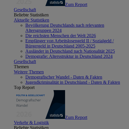
Zum Report
Gesellschaft
Beliebte Statistiken
Aktuelle Statistiken
Bevölkerung Deutschlands nach relevanten
Altersgruppen 2024
Die reichsten Menschen der Welt 2026
Empfänger von Arbeitslosengeld II / Sozialgeld /
Bürgergeld in Deutschland 2005-2025
Ausländer in Deutschland nach Nationalität 2025
Demografie: Altersstruktur in Deutschland 2024
Gesellschaft
Themen
Weitere Themen
Demografischer Wandel - Daten & Fakten
Jugendkriminalität in Deutschland - Daten & Fakten
Top Report
Zum Report
Verkehr & Logistik
Beliebte Statistiken