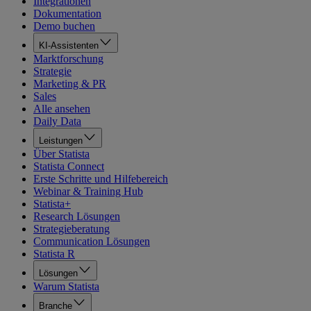
Integrationen
Dokumentation
Demo buchen
KI-Assistenten
Marktforschung
Strategie
Marketing & PR
Sales
Alle ansehen
Daily Data
Leistungen
Über Statista
Statista Connect
Erste Schritte und Hilfebereich
Webinar & Training Hub
Statista+
Research Lösungen
Strategieberatung
Communication Lösungen
Statista R
Lösungen
Warum Statista
Branche