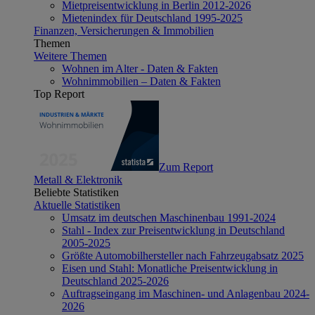
Mietpreisentwicklung in Berlin 2012-2026
Mietenindex für Deutschland 1995-2025
Finanzen, Versicherungen & Immobilien
Themen
Weitere Themen
Wohnen im Alter - Daten & Fakten
Wohnimmobilien – Daten & Fakten
Top Report
Zum Report
Metall & Elektronik
Beliebte Statistiken
Aktuelle Statistiken
Umsatz im deutschen Maschinenbau 1991-2024
Stahl - Index zur Preisentwicklung in Deutschland
2005-2025
Größte Automobilhersteller nach Fahrzeugabsatz 2025
Eisen und Stahl: Monatliche Preisentwicklung in
Deutschland 2025-2026
Auftragseingang im Maschinen- und Anlagenbau 2024-
2026