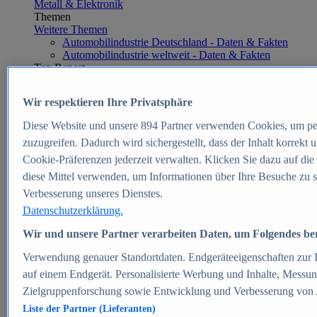
Metall & Elektronik
Themen
Weitere Themen
Automobilindustrie Deutschland - Daten & Fakten
Automobilindustrie weltweit - Daten & Fakten
Top Report
Wir respektieren Ihre Privatsphäre
Diese Website und unsere
894
Partner verwenden Cookies, um pe
Zum Report
zuzugreifen. Dadurch wird sichergestellt, dass der Inhalt korrekt
E-commerce
Cookie-Präferenzen jederzeit verwalten. Klicken Sie dazu auf die
Beliebte Statistiken
diese Mittel verwenden, um Informationen über Ihre Besuche zu s
Aktuelle Statistiken
E-Commerce - Entwicklung des Umsatzes in
Verbesserung unseres Dienstes.
Deutschland 1999-2025
Datenschutzerklärung.
Umsatz von Amazon in Deutschland und weltweit
2010-2025
Wir und unsere Partner verarbeiten Daten, um Folgendes bere
B2C-E-Commerce: Top-50 Online Shops in
Deutschland 2024
Verwendung genauer Standortdaten. Endgeräteeigenschaften zur Id
Marktanteile von Online-Zahlungsverfahren in
auf einem Endgerät. Personalisierte Werbung und Inhalte, Messu
Deutschland 2024
Zielgruppenforschung sowie Entwicklung und Verbesserung von
Umsatzstarke Warengruppen im Online-Handel in
Deutschland 2023-2025
Liste der Partner (Lieferanten)