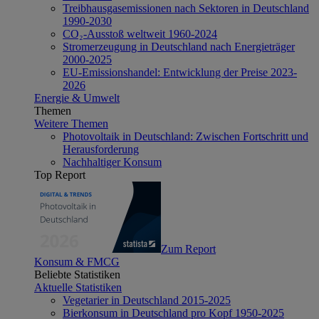
Treibhausgasemissionen nach Sektoren in Deutschland
1990-2030
CO₂-Ausstoß weltweit 1960-2024
Stromerzeugung in Deutschland nach Energieträger
2000-2025
EU-Emissionshandel: Entwicklung der Preise 2023-
2026
Energie & Umwelt
Themen
Weitere Themen
Photovoltaik in Deutschland: Zwischen Fortschritt und
Herausforderung
Nachhaltiger Konsum
Top Report
Zum Report
Konsum & FMCG
Beliebte Statistiken
Aktuelle Statistiken
Vegetarier in Deutschland 2015-2025
Bierkonsum in Deutschland pro Kopf 1950-2025