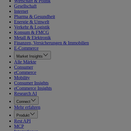
Wirtschaft & Politik
Gesellschaft
Internet
Pharma & Gesundheit
Energie & Umwelt
Verkehr & Logistik
Konsum & FMCG
Metall & Elektronik
Finanzen, Versicherungen & Immobilien
E-Commerce
Market Insights
Alle Märkte
Consumer
eCommerce
Mobility
Consumer Insights
eCommerce Insights
Research AI
Connect
Mehr erfahren
Produkt
Rest API
MCP