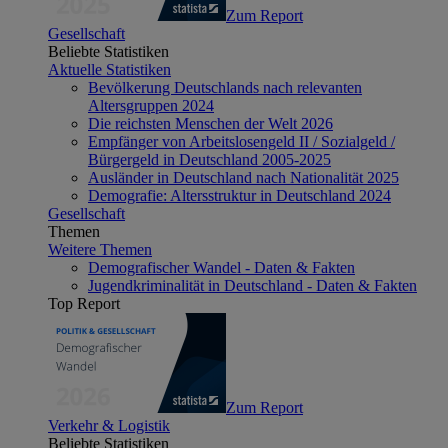
Zum Report
Gesellschaft
Beliebte Statistiken
Aktuelle Statistiken
Bevölkerung Deutschlands nach relevanten
Altersgruppen 2024
Die reichsten Menschen der Welt 2026
Empfänger von Arbeitslosengeld II / Sozialgeld /
Bürgergeld in Deutschland 2005-2025
Ausländer in Deutschland nach Nationalität 2025
Demografie: Altersstruktur in Deutschland 2024
Gesellschaft
Themen
Weitere Themen
Demografischer Wandel - Daten & Fakten
Jugendkriminalität in Deutschland - Daten & Fakten
Top Report
Zum Report
Verkehr & Logistik
Beliebte Statistiken