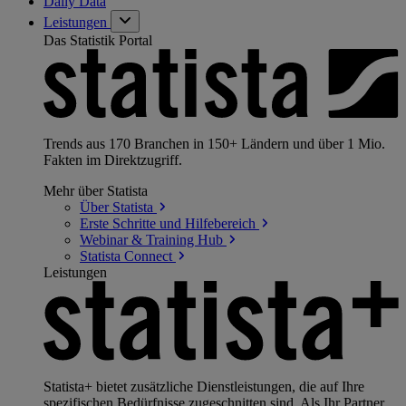
Daily Data
Leistungen
Das Statistik Portal
Trends aus 170 Branchen in 150+ Ländern und über 1 Mio.
Fakten im Direktzugriff.
Mehr über Statista
Über
Statista
Erste Schritte und
Hilfebereich
Webinar & Training
Hub
Statista
Connect
Leistungen
Statista+ bietet zusätzliche Dienstleistungen, die auf Ihre
spezifischen Bedürfnisse zugeschnitten sind. Als Ihr Partner