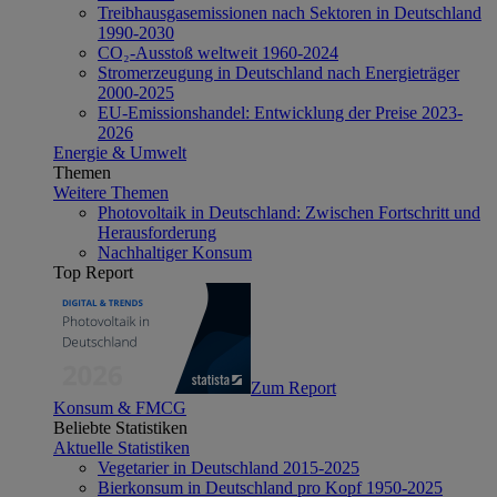
Treibhausgasemissionen nach Sektoren in Deutschland
1990-2030
CO₂-Ausstoß weltweit 1960-2024
Stromerzeugung in Deutschland nach Energieträger
2000-2025
EU-Emissionshandel: Entwicklung der Preise 2023-
2026
Energie & Umwelt
Themen
Weitere Themen
Photovoltaik in Deutschland: Zwischen Fortschritt und
Herausforderung
Nachhaltiger Konsum
Top Report
Zum Report
Konsum & FMCG
Beliebte Statistiken
Aktuelle Statistiken
Vegetarier in Deutschland 2015-2025
Bierkonsum in Deutschland pro Kopf 1950-2025