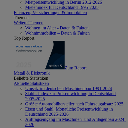
Mietpreisentwicklung in Berlin 2012-2026
Mietenindex für Deutschland 1995-2025
Finanzen, Versicherungen & Immobilien
Themen
Weitere Themen
Wohnen im Alter - Daten & Fakten
Wohnimmobilien – Daten & Fakten
Top Report
Zum Report
Metall & Elektronik
Beliebte Statistiken
Aktuelle Statistiken
Umsatz im deutschen Maschinenbau 1991-2024
Stahl - Index zur Preisentwicklung in Deutschland
2005-2025
Größte Automobilhersteller nach Fahrzeugabsatz 2025
Eisen und Stahl: Monatliche Preisentwicklung in
Deutschland 2025-2026
Auftragseingang im Maschinen- und Anlagenbau 2024-
2026