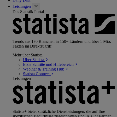
Daily Data
Leistungen
Das Statistik Portal
Trends aus 170 Branchen in 150+ Ländern und über 1 Mio.
Fakten im Direktzugriff.
Mehr über Statista
Über
Statista
Erste Schritte und
Hilfebereich
Webinar & Training
Hub
Statista
Connect
Leistungen
Statista+ bietet zusätzliche Dienstleistungen, die auf Ihre
spezifischen Bedürfnisse zugeschnitten sind. Als Ihr Partner