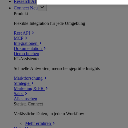
Research AI
Connect
Neu
Produkt
Flexible Integration für jede Umgebung
Rest API
MCP
Integrationen
Dokumentation
Demo buchen
KI-Assistenten
Schnelle Antworten, menschengeprüfte Insights
Marktforschung
Strategie
Marketing & PR
Sales
Alle ansehen
Statista Connect
Verlässliche Daten, in jedem Workflow
Mehr
erfahren