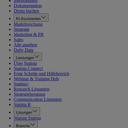
Integrationen
Dokumentation
Demo buchen
KI-Assistenten
Marktforschung
Strategie
Marketing & PR
Sales
Alle ansehen
Daily Data
Leistungen
Über Statista
Statista Connect
Erste Schritte und Hilfebereich
Webinar & Training Hub
Statista+
Research Lösungen
Strategieberatung
Communication Lösungen
Statista R
Lösungen
Warum Statista
Branche