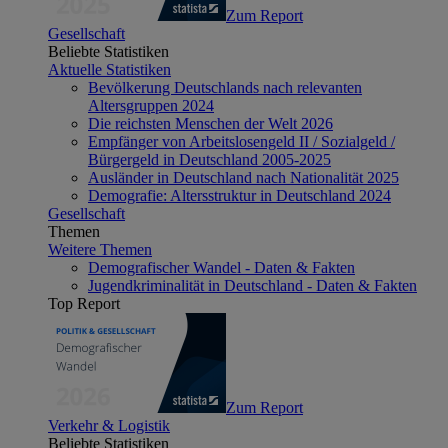
Zum Report
Gesellschaft
Beliebte Statistiken
Aktuelle Statistiken
Bevölkerung Deutschlands nach relevanten
Altersgruppen 2024
Die reichsten Menschen der Welt 2026
Empfänger von Arbeitslosengeld II / Sozialgeld /
Bürgergeld in Deutschland 2005-2025
Ausländer in Deutschland nach Nationalität 2025
Demografie: Altersstruktur in Deutschland 2024
Gesellschaft
Themen
Weitere Themen
Demografischer Wandel - Daten & Fakten
Jugendkriminalität in Deutschland - Daten & Fakten
Top Report
Zum Report
Verkehr & Logistik
Beliebte Statistiken