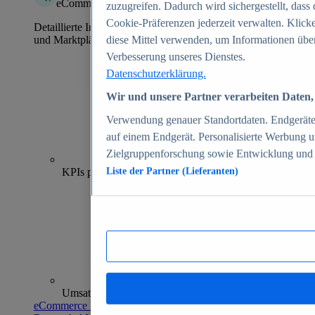
eCommerce Insights
zuzugreifen. Dadurch wird sichergestellt, dass 
Cookie-Präferenzen jederzeit verwalten. Klick
Detaillierte Informationen zu mehr als 39.000 Online-Shops
und Marktplätzen
diese Mittel verwenden, um Informationen über
Verbesserung unseres Dienstes.
Datenschutzerklärung.
Wir und unsere Partner verarbeiten Daten, 
Verwendung genauer Standortdaten. Endgeräteei
auf einem Endgerät. Personalisierte Werbung 
Zielgruppenforschung sowie Entwicklung und
70+
KPIs pro Shop
Liste der Partner (Lieferanten)
Umsatzanalysen und -prognosen
eCommerce Insights entdecken