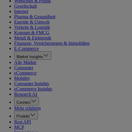
Wirtschaft & Politik
Gesellschaft
Internet
Pharma & Gesundheit
Energie & Umwelt
Verkehr & Logistik
Konsum & FMCG
Metall & Elektronik
Finanzen, Versicherungen & Immobilien
E-Commerce
Market Insights
Alle Märkte
Consumer
eCommerce
Mobility
Consumer Insights
eCommerce Insights
Research AI
Connect
Mehr erfahren
Produkt
Rest API
MCP