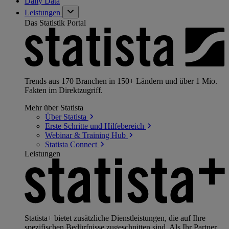
Daily Data
Leistungen
Das Statistik Portal
Trends aus 170 Branchen in 150+ Ländern und über 1 Mio.
Fakten im Direktzugriff.
Mehr über Statista
Über
Statista
Erste Schritte und
Hilfebereich
Webinar & Training
Hub
Statista
Connect
Leistungen
Statista+ bietet zusätzliche Dienstleistungen, die auf Ihre
spezifischen Bedürfnisse zugeschnitten sind. Als Ihr Partner