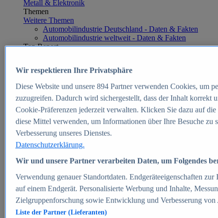
Metall & Elektronik
Themen
Weitere Themen
Automobilindustrie Deutschland - Daten & Fakten
Automobilindustrie weltweit - Daten & Fakten
Top Report
Wir respektieren Ihre Privatsphäre
Diese Website und unsere
894
Partner verwenden Cookies, um pe
Zum Report
zuzugreifen. Dadurch wird sichergestellt, dass der Inhalt korrekt
E-commerce
Cookie-Präferenzen jederzeit verwalten. Klicken Sie dazu auf die
Beliebte Statistiken
diese Mittel verwenden, um Informationen über Ihre Besuche zu s
Aktuelle Statistiken
E-Commerce - Entwicklung des Umsatzes in
Verbesserung unseres Dienstes.
Deutschland 1999-2025
Datenschutzerklärung.
Umsatz von Amazon in Deutschland und weltweit
2010-2025
Wir und unsere Partner verarbeiten Daten, um Folgendes bere
B2C-E-Commerce: Top-50 Online Shops in
Deutschland 2024
Verwendung genauer Standortdaten. Endgeräteeigenschaften zur Id
Marktanteile von Online-Zahlungsverfahren in
auf einem Endgerät. Personalisierte Werbung und Inhalte, Messu
Deutschland 2024
Zielgruppenforschung sowie Entwicklung und Verbesserung von
Umsatzstarke Warengruppen im Online-Handel in
Deutschland 2023-2025
Liste der Partner (Lieferanten)