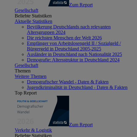
Zum Report
Gesellschaft
Beliebte Statistiken
Aktuelle Statistiken
Bevölkerung Deutschlands nach relevanten
Altersgruppen 2024
Die reichsten Menschen der Welt 2026
Empfänger von Arbeitslosengeld II / Sozialgeld /
Bürgergeld in Deutschland 2005-2025
Ausländer in Deutschland nach Nationalität 2025
Demografie: Altersstruktur in Deutschland 2024
Gesellschaft
Themen
Weitere Themen
Demografischer Wandel - Daten & Fakten
Jugendkriminalität in Deutschland - Daten & Fakten
Top Report
Zum Report
Verkehr & Logistik
Beliebte Statistiken