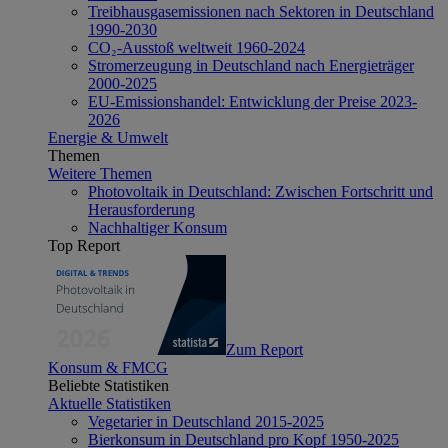
Treibhausgasemissionen nach Sektoren in Deutschland
1990-2030
CO₂-Ausstoß weltweit 1960-2024
Stromerzeugung in Deutschland nach Energieträger
2000-2025
EU-Emissionshandel: Entwicklung der Preise 2023-
2026
Energie & Umwelt
Themen
Weitere Themen
Photovoltaik in Deutschland: Zwischen Fortschritt und
Herausforderung
Nachhaltiger Konsum
Top Report
Zum Report
Konsum & FMCG
Beliebte Statistiken
Aktuelle Statistiken
Vegetarier in Deutschland 2015-2025
Bierkonsum in Deutschland pro Kopf 1950-2025