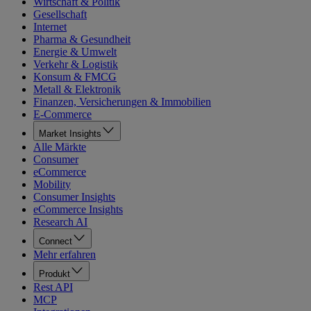
Wirtschaft & Politik
Gesellschaft
Internet
Pharma & Gesundheit
Energie & Umwelt
Verkehr & Logistik
Konsum & FMCG
Metall & Elektronik
Finanzen, Versicherungen & Immobilien
E-Commerce
Market Insights
Alle Märkte
Consumer
eCommerce
Mobility
Consumer Insights
eCommerce Insights
Research AI
Connect
Mehr erfahren
Produkt
Rest API
MCP