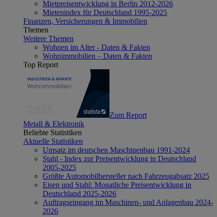
Mietpreisentwicklung in Berlin 2012-2026
Mietenindex für Deutschland 1995-2025
Finanzen, Versicherungen & Immobilien
Themen
Weitere Themen
Wohnen im Alter - Daten & Fakten
Wohnimmobilien – Daten & Fakten
Top Report
Zum Report
Metall & Elektronik
Beliebte Statistiken
Aktuelle Statistiken
Umsatz im deutschen Maschinenbau 1991-2024
Stahl - Index zur Preisentwicklung in Deutschland
2005-2025
Größte Automobilhersteller nach Fahrzeugabsatz 2025
Eisen und Stahl: Monatliche Preisentwicklung in
Deutschland 2025-2026
Auftragseingang im Maschinen- und Anlagenbau 2024-
2026