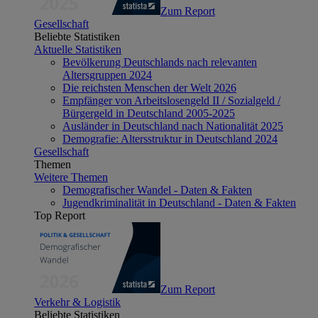
Zum Report
Gesellschaft
Beliebte Statistiken
Aktuelle Statistiken
Bevölkerung Deutschlands nach relevanten
Altersgruppen 2024
Die reichsten Menschen der Welt 2026
Empfänger von Arbeitslosengeld II / Sozialgeld /
Bürgergeld in Deutschland 2005-2025
Ausländer in Deutschland nach Nationalität 2025
Demografie: Altersstruktur in Deutschland 2024
Gesellschaft
Themen
Weitere Themen
Demografischer Wandel - Daten & Fakten
Jugendkriminalität in Deutschland - Daten & Fakten
Top Report
Zum Report
Verkehr & Logistik
Beliebte Statistiken