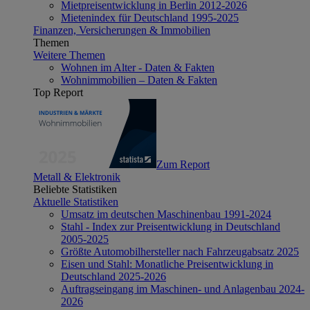
Mietpreisentwicklung in Berlin 2012-2026
Mietenindex für Deutschland 1995-2025
Finanzen, Versicherungen & Immobilien
Themen
Weitere Themen
Wohnen im Alter - Daten & Fakten
Wohnimmobilien – Daten & Fakten
Top Report
Zum Report
Metall & Elektronik
Beliebte Statistiken
Aktuelle Statistiken
Umsatz im deutschen Maschinenbau 1991-2024
Stahl - Index zur Preisentwicklung in Deutschland
2005-2025
Größte Automobilhersteller nach Fahrzeugabsatz 2025
Eisen und Stahl: Monatliche Preisentwicklung in
Deutschland 2025-2026
Auftragseingang im Maschinen- und Anlagenbau 2024-
2026