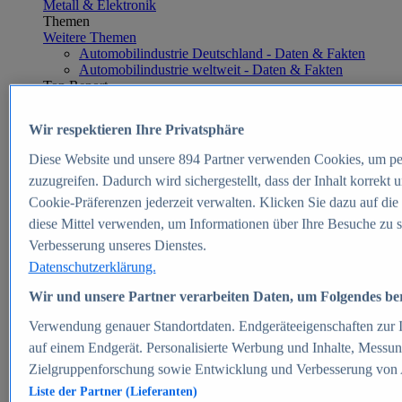
Metall & Elektronik
Themen
Weitere Themen
Automobilindustrie Deutschland - Daten & Fakten
Automobilindustrie weltweit - Daten & Fakten
Top Report
Wir respektieren Ihre Privatsphäre
Diese Website und unsere
894
Partner verwenden Cookies, um pe
Zum Report
zuzugreifen. Dadurch wird sichergestellt, dass der Inhalt korrekt
E-commerce
Cookie-Präferenzen jederzeit verwalten. Klicken Sie dazu auf die
Beliebte Statistiken
diese Mittel verwenden, um Informationen über Ihre Besuche zu s
Aktuelle Statistiken
E-Commerce - Entwicklung des Umsatzes in
Verbesserung unseres Dienstes.
Deutschland 1999-2025
Datenschutzerklärung.
Umsatz von Amazon in Deutschland und weltweit
2010-2025
Wir und unsere Partner verarbeiten Daten, um Folgendes bere
B2C-E-Commerce: Top-50 Online Shops in
Deutschland 2024
Verwendung genauer Standortdaten. Endgeräteeigenschaften zur Id
Marktanteile von Online-Zahlungsverfahren in
auf einem Endgerät. Personalisierte Werbung und Inhalte, Messu
Deutschland 2024
Zielgruppenforschung sowie Entwicklung und Verbesserung von
Umsatzstarke Warengruppen im Online-Handel in
Deutschland 2023-2025
Liste der Partner (Lieferanten)