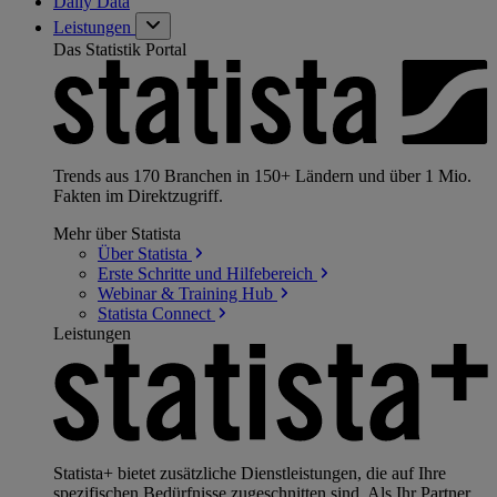
Daily Data
Leistungen
Das Statistik Portal
Trends aus 170 Branchen in 150+ Ländern und über 1 Mio.
Fakten im Direktzugriff.
Mehr über Statista
Über
Statista
Erste Schritte und
Hilfebereich
Webinar & Training
Hub
Statista
Connect
Leistungen
Statista+ bietet zusätzliche Dienstleistungen, die auf Ihre
spezifischen Bedürfnisse zugeschnitten sind. Als Ihr Partner