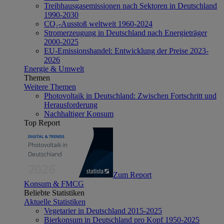
Treibhausgasemissionen nach Sektoren in Deutschland
1990-2030
CO₂-Ausstoß weltweit 1960-2024
Stromerzeugung in Deutschland nach Energieträger
2000-2025
EU-Emissionshandel: Entwicklung der Preise 2023-
2026
Energie & Umwelt
Themen
Weitere Themen
Photovoltaik in Deutschland: Zwischen Fortschritt und
Herausforderung
Nachhaltiger Konsum
Top Report
Zum Report
Konsum & FMCG
Beliebte Statistiken
Aktuelle Statistiken
Vegetarier in Deutschland 2015-2025
Bierkonsum in Deutschland pro Kopf 1950-2025