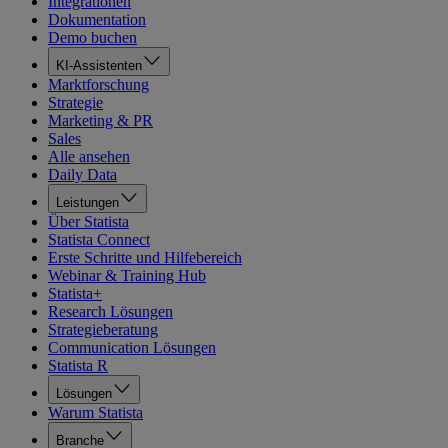
Integrationen
Dokumentation
Demo buchen
KI-Assistenten
Marktforschung
Strategie
Marketing & PR
Sales
Alle ansehen
Daily Data
Leistungen
Über Statista
Statista Connect
Erste Schritte und Hilfebereich
Webinar & Training Hub
Statista+
Research Lösungen
Strategieberatung
Communication Lösungen
Statista R
Lösungen
Warum Statista
Branche