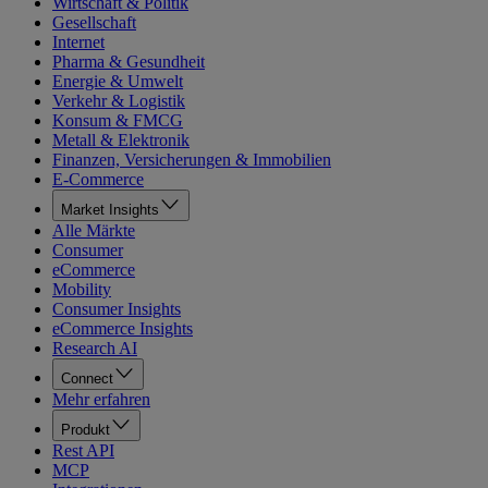
Wirtschaft & Politik
Gesellschaft
Internet
Pharma & Gesundheit
Energie & Umwelt
Verkehr & Logistik
Konsum & FMCG
Metall & Elektronik
Finanzen, Versicherungen & Immobilien
E-Commerce
Market Insights
Alle Märkte
Consumer
eCommerce
Mobility
Consumer Insights
eCommerce Insights
Research AI
Connect
Mehr erfahren
Produkt
Rest API
MCP