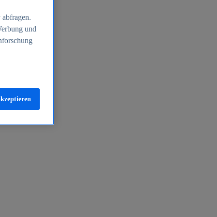
 abfragen.
 Werbung und
nforschung
akzeptieren