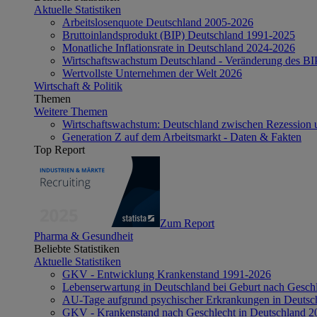
Aktuelle Statistiken
Arbeitslosenquote Deutschland 2005-2026
Bruttoinlandsprodukt (BIP) Deutschland 1991-2025
Monatliche Inflationsrate in Deutschland 2024-2026
Wirtschaftswachstum Deutschland - Veränderung des B
Wertvollste Unternehmen der Welt 2026
Wirtschaft & Politik
Themen
Weitere Themen
Wirtschaftswachstum: Deutschland zwischen Rezession 
Generation Z auf dem Arbeitsmarkt - Daten & Fakten
Top Report
Zum Report
Pharma & Gesundheit
Beliebte Statistiken
Aktuelle Statistiken
GKV - Entwicklung Krankenstand 1991-2026
Lebenserwartung in Deutschland bei Geburt nach Gesch
AU-Tage aufgrund psychischer Erkrankungen in Deutsc
GKV - Krankenstand nach Geschlecht in Deutschland 