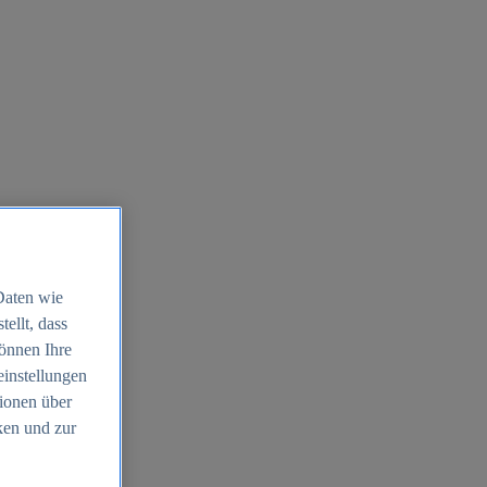
Daten wie
ellt, dass
können Ihre
einstellungen
ionen über
ken und zur