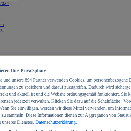
 2024
en
en
ieren Ihre Privatsphäre
te und unsere
894
Partner verwenden Cookies, um personenbezogene 
ennungen zu speichern und darauf zuzugreifen. Dadurch wird sichergest
orrekt und aktuell ist und die Website ordnungsgemäß funktioniert. Sie 
025
renzen jederzeit verwalten. Klicken Sie dazu auf die Schaltfläche „Vor
schland 2025
Wenn Sie einwilligen, werden wir diese Mittel verwenden, um Informat
 zu sammeln. Diese Informationen dienen zur Aggregation von Statisti
 unseres Dienstes.
Datenschutzerklärung.