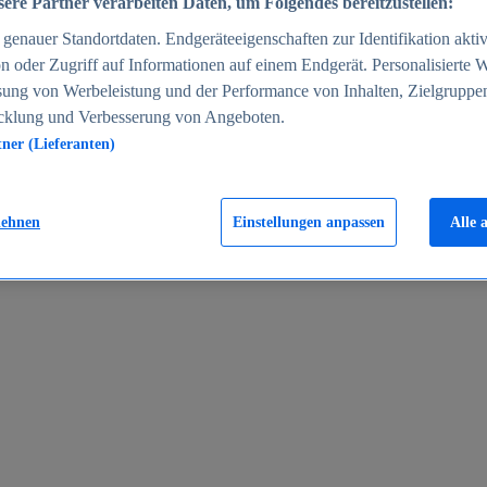
ere Partner verarbeiten Daten, um Folgendes bereitzustellen:
enauer Standortdaten. Endgeräteeigenschaften zur Identifikation aktiv
n oder Zugriff auf Informationen auf einem Endgerät. Personalisierte
sung von Werbeleistung und der Performance von Inhalten, Zielgruppe
cklung und Verbesserung von Angeboten.
tner (Lieferanten)
en 2024
lehnen
Einstellungen anpassen
Alle 
rgeld in Deutschland 2005-2025