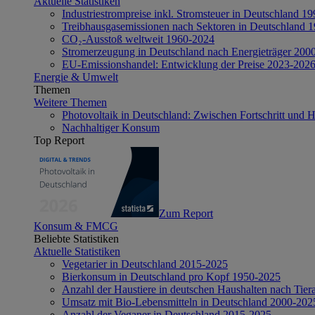
Aktuelle Statistiken
Industriestrompreise inkl. Stromsteuer in Deutschland 1
Treibhausgasemissionen nach Sektoren in Deutschland 
CO₂-Ausstoß weltweit 1960-2024
Stromerzeugung in Deutschland nach Energieträger 200
EU-Emissionshandel: Entwicklung der Preise 2023-202
Energie & Umwelt
Themen
Weitere Themen
Photovoltaik in Deutschland: Zwischen Fortschritt und 
Nachhaltiger Konsum
Top Report
Zum Report
Konsum & FMCG
Beliebte Statistiken
Aktuelle Statistiken
Vegetarier in Deutschland 2015-2025
Bierkonsum in Deutschland pro Kopf 1950-2025
Anzahl der Haustiere in deutschen Haushalten nach Tier
Umsatz mit Bio-Lebensmitteln in Deutschland 2000-202
Anzahl der Veganer in Deutschland 2015-2025