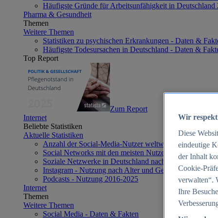
Häufigste Gründe für Arbeitsunfähigkeit in Deutschland
Pharma & Gesundheit
Themen
Weitere Themen
Statistiken zu psychischen Erkrankungen - Daten & Fakt
Häufigste Todesursachen in Deutschland - Daten & Fakt
Top Report
Zum Report
Wir respekt
Internet
Beliebte Statistiken
Diese Websi
Aktuelle Statistiken
Anzahl der Social-Media-Nutzer weltweit 2012-2025
eindeutige K
Social Networks mit den meisten Nutzern weltweit 2025
der Inhalt k
Soziale Netzwerke in Deutschland nach Generationen 2
Cookie-Präfe
Instagram - Nutzung nach Alter und Geschlecht in Deut
Podcasts - Nutzung 2016-2025
verwalten“. 
Internet
Ihre Besuche
Themen
Verbesserung
Weitere Themen
Social Media - Daten & Fakten