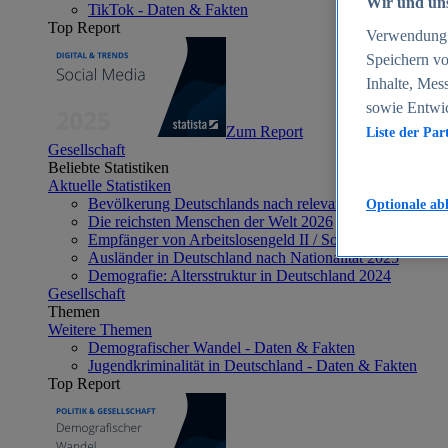
Wir und uns
TikTok - Daten & Fakten
Top Report
Verwendung g
Speichern vo
Inhalte, Mes
sowie Entwi
Zum Report
Liste der Par
Gesellschaft
Beliebte Statistiken
Aktuelle Statistiken
Bevölkerung Deutschlands nach relevanten Altersgrupp
Optionale ab
Die reichsten Menschen der Welt 2026
Empfänger von Arbeitslosengeld II / Sozialgeld / Bürge
Ausländer in Deutschland nach Nationalität 2025
Demografie: Altersstruktur in Deutschland 2024
Gesellschaft
Themen
Weitere Themen
Demografischer Wandel - Daten & Fakten
Jugendkriminalität in Deutschland - Daten & Fakten
Top Report