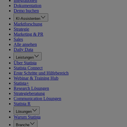
Integrationen
Dokumentation
Demo buchen
KI-Assistenten
Marktforschung
Strategie
Marketing & PR
Sales
Alle ansehen
Daily Data
Leistungen
Über Statista
Statista Connect
Erste Schritte und Hilfebereich
Webinar & Training Hub
Statista+
Research Lösungen
Strategieberatung
Communication Lösungen
Statista R
Lösungen
Warum Statista
Branche