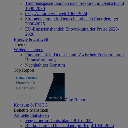
Treibhausgasemissionen nach Sektoren in Deutschland
1990-2030
CO₂-Ausstoß weltweit 1960-2024
Stromerzeugung in Deutschland nach Energieträger
2000-2025
EU-Emissionshandel: Entwicklung der Preise 2023-
2026
Energie & Umwelt
Themen
Weitere Themen
Photovoltaik in Deutschland: Zwischen Fortschritt und
Herausforderung
Nachhaltiger Konsum
Top Report
Zum Report
Konsum & FMCG
Beliebte Statistiken
Aktuelle Statistiken
Vegetarier in Deutschland 2015-2025
Bierkonsum in Deutschland pro Kopf 1950-2025