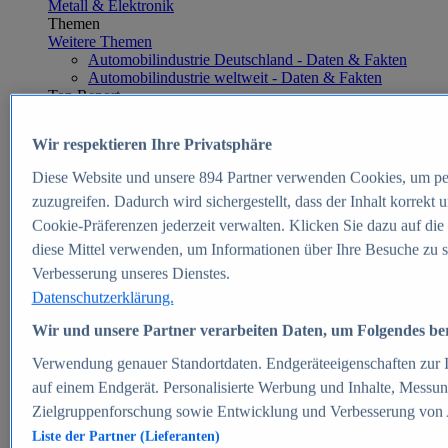
Metall & Elektronik
Themen
Weitere Themen
Automobilindustrie Deutschland - Daten & Fakten
Automobilindustrie weltweit - Daten & Fakten
Top Report
Wir respektieren Ihre Privatsphäre
Diese Website und unsere
894
Partner verwenden Cookies, um pe
Zum Report
zuzugreifen. Dadurch wird sichergestellt, dass der Inhalt korrekt
E-commerce
Cookie-Präferenzen jederzeit verwalten. Klicken Sie dazu auf die
Beliebte Statistiken
diese Mittel verwenden, um Informationen über Ihre Besuche zu s
Aktuelle Statistiken
E-Commerce - Entwicklung des Umsatzes in
Verbesserung unseres Dienstes.
Deutschland 1999-2025
Datenschutzerklärung.
Umsatz von Amazon in Deutschland und weltweit
2010-2025
Wir und unsere Partner verarbeiten Daten, um Folgendes bere
B2C-E-Commerce: Top-50 Online Shops in
Deutschland 2024
Verwendung genauer Standortdaten. Endgeräteeigenschaften zur Id
Marktanteile von Online-Zahlungsverfahren in
auf einem Endgerät. Personalisierte Werbung und Inhalte, Messu
Deutschland 2024
Zielgruppenforschung sowie Entwicklung und Verbesserung von
Umsatzstarke Warengruppen im Online-Handel in
Deutschland 2023-2025
Liste der Partner (Lieferanten)