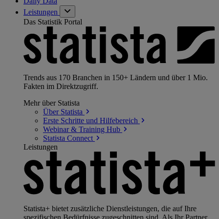
Daily Data
Leistungen
Das Statistik Portal
Trends aus 170 Branchen in 150+ Ländern und über 1 Mio.
Fakten im Direktzugriff.
Mehr über Statista
Über
Statista
Erste Schritte und
Hilfebereich
Webinar & Training
Hub
Statista
Connect
Leistungen
Statista+ bietet zusätzliche Dienstleistungen, die auf Ihre
spezifischen Bedürfnisse zugeschnitten sind. Als Ihr Partner