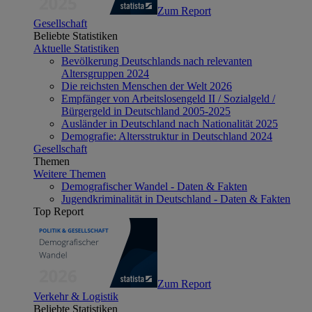
Zum Report
Gesellschaft
Beliebte Statistiken
Aktuelle Statistiken
Bevölkerung Deutschlands nach relevanten
Altersgruppen 2024
Die reichsten Menschen der Welt 2026
Empfänger von Arbeitslosengeld II / Sozialgeld /
Bürgergeld in Deutschland 2005-2025
Ausländer in Deutschland nach Nationalität 2025
Demografie: Altersstruktur in Deutschland 2024
Gesellschaft
Themen
Weitere Themen
Demografischer Wandel - Daten & Fakten
Jugendkriminalität in Deutschland - Daten & Fakten
Top Report
Zum Report
Verkehr & Logistik
Beliebte Statistiken