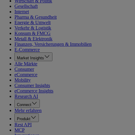
Wirtschaft & Politik
Gesellschaft
Internet
Pharma & Gesundheit
Energie & Umwelt
Verkehr & Logistik
Konsum & FMCG
Metall & Elektronik
Finanzen, Versicherungen & Immobilien
E-Commerce
Market Insights
Alle Märkte
Consumer
eCommerce
Mobility
Consumer Insights
eCommerce Insights
Research AI
Connect
Mehr erfahren
Produkt
Rest API
MCP