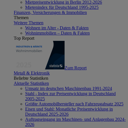
Mietpreisentwicklung in Berlin 2012-2026
Mietenindex für Deutschland 1995-2025
Finanzen, Versicherungen & Immobilien
Themen
Weitere Themen
Wohnen im Alter - Daten & Fakten
Wohnimmobilien – Daten & Fakten
Top Report
Zum Report
Metall & Elektronik
Beliebte Statistiken
Aktuelle Statistiken
Umsatz im deutschen Maschinenbau 1991-2024
Stahl - Index zur Preisentwicklung in Deutschland
2005-2025
Größte Automobilhersteller nach Fahrzeugabsatz 2025
Eisen und Stahl: Monatliche Preisentwicklung in
Deutschland 2025-2026
Auftragseingang im Maschinen- und Anlagenbau 2024-
2026