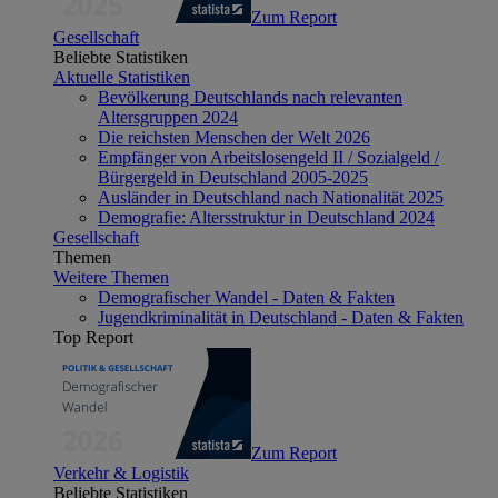
Zum Report
Gesellschaft
Beliebte Statistiken
Aktuelle Statistiken
Bevölkerung Deutschlands nach relevanten
Altersgruppen 2024
Die reichsten Menschen der Welt 2026
Empfänger von Arbeitslosengeld II / Sozialgeld /
Bürgergeld in Deutschland 2005-2025
Ausländer in Deutschland nach Nationalität 2025
Demografie: Altersstruktur in Deutschland 2024
Gesellschaft
Themen
Weitere Themen
Demografischer Wandel - Daten & Fakten
Jugendkriminalität in Deutschland - Daten & Fakten
Top Report
Zum Report
Verkehr & Logistik
Beliebte Statistiken