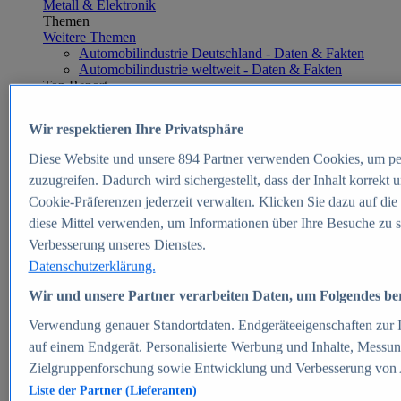
Metall & Elektronik
Themen
Weitere Themen
Automobilindustrie Deutschland - Daten & Fakten
Automobilindustrie weltweit - Daten & Fakten
Top Report
Wir respektieren Ihre Privatsphäre
Diese Website und unsere
894
Partner verwenden Cookies, um pe
Zum Report
zuzugreifen. Dadurch wird sichergestellt, dass der Inhalt korrekt
E-commerce
Cookie-Präferenzen jederzeit verwalten. Klicken Sie dazu auf die
Beliebte Statistiken
diese Mittel verwenden, um Informationen über Ihre Besuche zu s
Aktuelle Statistiken
E-Commerce - Entwicklung des Umsatzes in
Verbesserung unseres Dienstes.
Deutschland 1999-2025
Datenschutzerklärung.
Umsatz von Amazon in Deutschland und weltweit
2010-2025
Wir und unsere Partner verarbeiten Daten, um Folgendes bere
B2C-E-Commerce: Top-50 Online Shops in
Deutschland 2024
Verwendung genauer Standortdaten. Endgeräteeigenschaften zur Id
Marktanteile von Online-Zahlungsverfahren in
auf einem Endgerät. Personalisierte Werbung und Inhalte, Messu
Deutschland 2024
Zielgruppenforschung sowie Entwicklung und Verbesserung von
Umsatzstarke Warengruppen im Online-Handel in
Deutschland 2023-2025
Liste der Partner (Lieferanten)