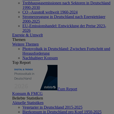
Treibhausgasemissionen nach Sektoren in Deutschland
1990-2030
CO₂-Ausstoß weltweit 1960-2024
Stromerzeugung in Deutschland nach Energieträger
2000-2025
EU-Emissionshandel: Entwicklung der Preise 2023-
2026
Energie & Umwelt
Themen
Weitere Themen
Photovoltaik in Deutschland: Zwischen Fortschritt und
Herausforderung
Nachhaltiger Konsum
Top Report
Zum Report
Konsum & FMCG
Beliebte Statistiken
Aktuelle Statistiken
Vegetarier in Deutschland 2015-2025
Bierkonsum in Deutschland pro Kopf 1950-2025