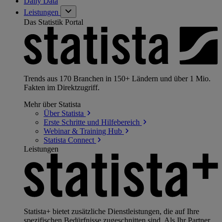
Daily Data
Leistungen
Das Statistik Portal
Trends aus 170 Branchen in 150+ Ländern und über 1 Mio.
Fakten im Direktzugriff.
Mehr über Statista
Über
Statista
Erste Schritte und
Hilfebereich
Webinar & Training
Hub
Statista
Connect
Leistungen
Statista+ bietet zusätzliche Dienstleistungen, die auf Ihre
spezifischen Bedürfnisse zugeschnitten sind. Als Ihr Partner