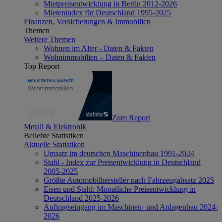
Mietpreisentwicklung in Berlin 2012-2026
Mietenindex für Deutschland 1995-2025
Finanzen, Versicherungen & Immobilien
Themen
Weitere Themen
Wohnen im Alter - Daten & Fakten
Wohnimmobilien – Daten & Fakten
Top Report
Zum Report
Metall & Elektronik
Beliebte Statistiken
Aktuelle Statistiken
Umsatz im deutschen Maschinenbau 1991-2024
Stahl - Index zur Preisentwicklung in Deutschland
2005-2025
Größte Automobilhersteller nach Fahrzeugabsatz 2025
Eisen und Stahl: Monatliche Preisentwicklung in
Deutschland 2025-2026
Auftragseingang im Maschinen- und Anlagenbau 2024-
2026