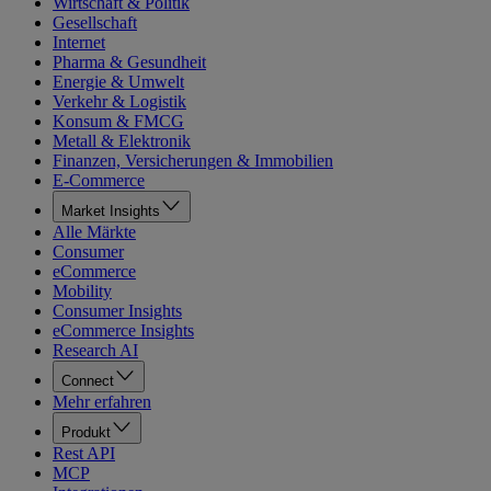
Wirtschaft & Politik
Gesellschaft
Internet
Pharma & Gesundheit
Energie & Umwelt
Verkehr & Logistik
Konsum & FMCG
Metall & Elektronik
Finanzen, Versicherungen & Immobilien
E-Commerce
Market Insights
Alle Märkte
Consumer
eCommerce
Mobility
Consumer Insights
eCommerce Insights
Research AI
Connect
Mehr erfahren
Produkt
Rest API
MCP