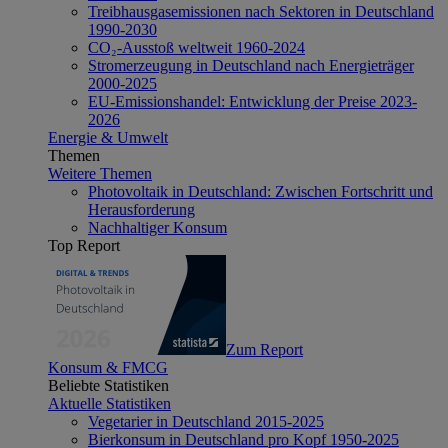
Treibhausgasemissionen nach Sektoren in Deutschland
1990-2030
CO₂-Ausstoß weltweit 1960-2024
Stromerzeugung in Deutschland nach Energieträger
2000-2025
EU-Emissionshandel: Entwicklung der Preise 2023-
2026
Energie & Umwelt
Themen
Weitere Themen
Photovoltaik in Deutschland: Zwischen Fortschritt und
Herausforderung
Nachhaltiger Konsum
Top Report
Zum Report
Konsum & FMCG
Beliebte Statistiken
Aktuelle Statistiken
Vegetarier in Deutschland 2015-2025
Bierkonsum in Deutschland pro Kopf 1950-2025