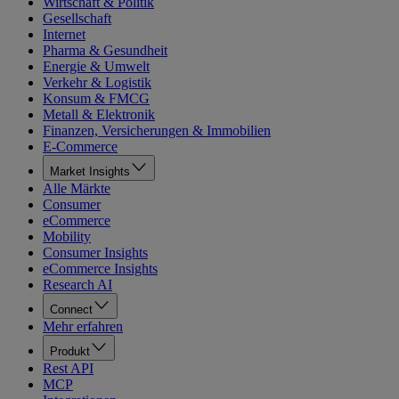
Wirtschaft & Politik
Gesellschaft
Internet
Pharma & Gesundheit
Energie & Umwelt
Verkehr & Logistik
Konsum & FMCG
Metall & Elektronik
Finanzen, Versicherungen & Immobilien
E-Commerce
Market Insights
Alle Märkte
Consumer
eCommerce
Mobility
Consumer Insights
eCommerce Insights
Research AI
Connect
Mehr erfahren
Produkt
Rest API
MCP