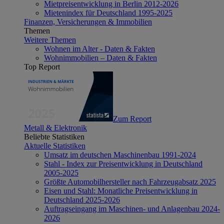
Mietpreisentwicklung in Berlin 2012-2026
Mietenindex für Deutschland 1995-2025
Finanzen, Versicherungen & Immobilien
Themen
Weitere Themen
Wohnen im Alter - Daten & Fakten
Wohnimmobilien – Daten & Fakten
Top Report
Zum Report
Metall & Elektronik
Beliebte Statistiken
Aktuelle Statistiken
Umsatz im deutschen Maschinenbau 1991-2024
Stahl - Index zur Preisentwicklung in Deutschland
2005-2025
Größte Automobilhersteller nach Fahrzeugabsatz 2025
Eisen und Stahl: Monatliche Preisentwicklung in
Deutschland 2025-2026
Auftragseingang im Maschinen- und Anlagenbau 2024-
2026