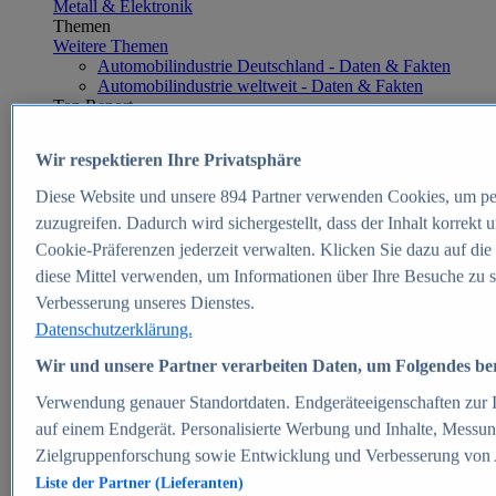
Metall & Elektronik
Themen
Weitere Themen
Automobilindustrie Deutschland - Daten & Fakten
Automobilindustrie weltweit - Daten & Fakten
Top Report
Wir respektieren Ihre Privatsphäre
Diese Website und unsere
894
Partner verwenden Cookies, um pe
Zum Report
zuzugreifen. Dadurch wird sichergestellt, dass der Inhalt korrekt
E-commerce
Cookie-Präferenzen jederzeit verwalten. Klicken Sie dazu auf die
Beliebte Statistiken
diese Mittel verwenden, um Informationen über Ihre Besuche zu s
Aktuelle Statistiken
E-Commerce - Entwicklung des Umsatzes in
Verbesserung unseres Dienstes.
Deutschland 1999-2025
Datenschutzerklärung.
Umsatz von Amazon in Deutschland und weltweit
2010-2025
Wir und unsere Partner verarbeiten Daten, um Folgendes bere
B2C-E-Commerce: Top-50 Online Shops in
Deutschland 2024
Verwendung genauer Standortdaten. Endgeräteeigenschaften zur Id
Marktanteile von Online-Zahlungsverfahren in
auf einem Endgerät. Personalisierte Werbung und Inhalte, Messu
Deutschland 2024
Zielgruppenforschung sowie Entwicklung und Verbesserung von
Umsatzstarke Warengruppen im Online-Handel in
Deutschland 2023-2025
Liste der Partner (Lieferanten)