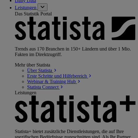
Daily Data
Leistungen
Das Statistik Portal
Trends aus 170 Branchen in 150+ Ländern und über 1 Mio.
Fakten im Direktzugriff.
Mehr über Statista
Über
Statista
Erste Schritte und
Hilfebereich
Webinar & Training
Hub
Statista
Connect
Leistungen
Statista+ bietet zusätzliche Dienstleistungen, die auf Ihre
spezifischen Bedürfnisse zugeschnitten sind. Als Ihr Partner