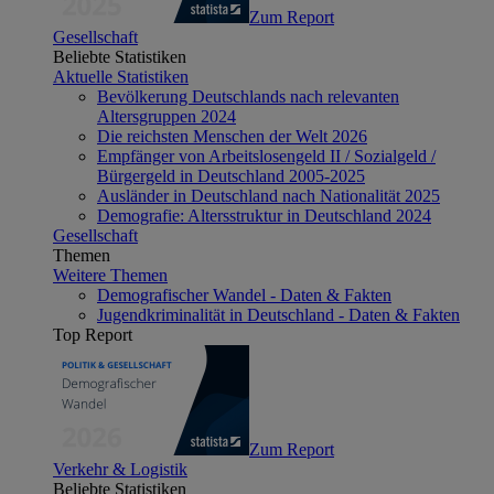
Zum Report
Gesellschaft
Beliebte Statistiken
Aktuelle Statistiken
Bevölkerung Deutschlands nach relevanten
Altersgruppen 2024
Die reichsten Menschen der Welt 2026
Empfänger von Arbeitslosengeld II / Sozialgeld /
Bürgergeld in Deutschland 2005-2025
Ausländer in Deutschland nach Nationalität 2025
Demografie: Altersstruktur in Deutschland 2024
Gesellschaft
Themen
Weitere Themen
Demografischer Wandel - Daten & Fakten
Jugendkriminalität in Deutschland - Daten & Fakten
Top Report
Zum Report
Verkehr & Logistik
Beliebte Statistiken