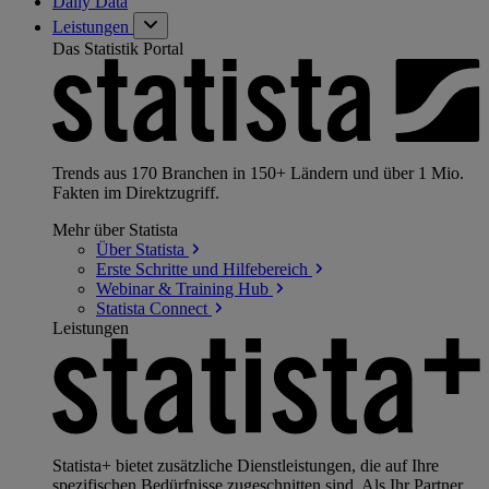
Daily Data
Leistungen
Das Statistik Portal
Trends aus 170 Branchen in 150+ Ländern und über 1 Mio.
Fakten im Direktzugriff.
Mehr über Statista
Über
Statista
Erste Schritte und
Hilfebereich
Webinar & Training
Hub
Statista
Connect
Leistungen
Statista+ bietet zusätzliche Dienstleistungen, die auf Ihre
spezifischen Bedürfnisse zugeschnitten sind. Als Ihr Partner