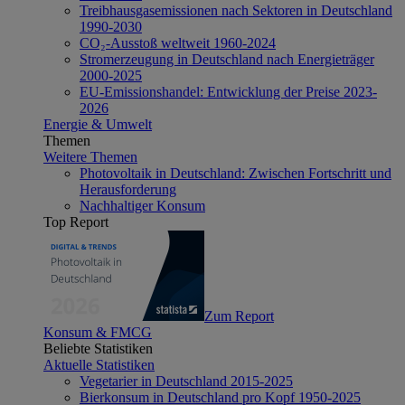
Treibhausgasemissionen nach Sektoren in Deutschland
1990-2030
CO₂-Ausstoß weltweit 1960-2024
Stromerzeugung in Deutschland nach Energieträger
2000-2025
EU-Emissionshandel: Entwicklung der Preise 2023-
2026
Energie & Umwelt
Themen
Weitere Themen
Photovoltaik in Deutschland: Zwischen Fortschritt und
Herausforderung
Nachhaltiger Konsum
Top Report
Zum Report
Konsum & FMCG
Beliebte Statistiken
Aktuelle Statistiken
Vegetarier in Deutschland 2015-2025
Bierkonsum in Deutschland pro Kopf 1950-2025