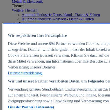
Metall & Elektronik
Themen
Weitere Themen
Automobilindustrie Deutschland - Daten & Fakten
Automobilindustrie weltweit - Daten & Fakten
Top Report
Wir respektieren Ihre Privatsphäre
Diese Website und unsere
894
Partner verwenden Cookies, um pe
Zum Report
zuzugreifen. Dadurch wird sichergestellt, dass der Inhalt korrekt
E-commerce
Cookie-Präferenzen jederzeit verwalten. Klicken Sie dazu auf die
Beliebte Statistiken
diese Mittel verwenden, um Informationen über Ihre Besuche zu s
Aktuelle Statistiken
E-Commerce - Entwicklung des Umsatzes in
Verbesserung unseres Dienstes.
Deutschland 1999-2025
Datenschutzerklärung.
Umsatz von Amazon in Deutschland und weltweit
2010-2025
Wir und unsere Partner verarbeiten Daten, um Folgendes bere
B2C-E-Commerce: Top-50 Online Shops in
Deutschland 2024
Verwendung genauer Standortdaten. Endgeräteeigenschaften zur Id
Marktanteile von Online-Zahlungsverfahren in
auf einem Endgerät. Personalisierte Werbung und Inhalte, Messu
Deutschland 2024
Zielgruppenforschung sowie Entwicklung und Verbesserung von
Umsatzstarke Warengruppen im Online-Handel in
Deutschland 2023-2025
Liste der Partner (Lieferanten)