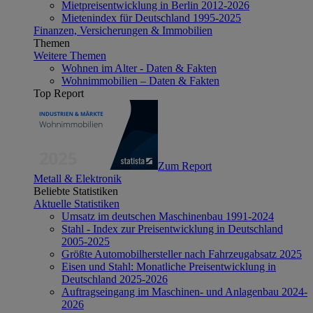
Mietpreisentwicklung in Berlin 2012-2026
Mietenindex für Deutschland 1995-2025
Finanzen, Versicherungen & Immobilien
Themen
Weitere Themen
Wohnen im Alter - Daten & Fakten
Wohnimmobilien – Daten & Fakten
Top Report
Zum Report
Metall & Elektronik
Beliebte Statistiken
Aktuelle Statistiken
Umsatz im deutschen Maschinenbau 1991-2024
Stahl - Index zur Preisentwicklung in Deutschland
2005-2025
Größte Automobilhersteller nach Fahrzeugabsatz 2025
Eisen und Stahl: Monatliche Preisentwicklung in
Deutschland 2025-2026
Auftragseingang im Maschinen- und Anlagenbau 2024-
2026