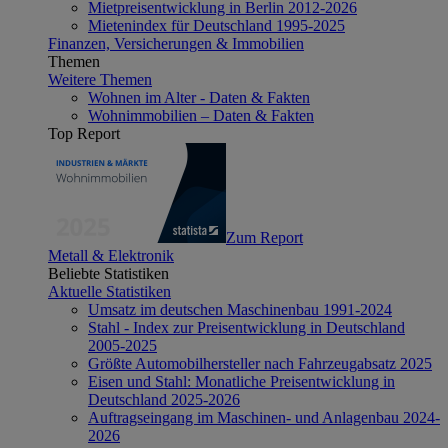
Mietpreisentwicklung in Berlin 2012-2026
Mietenindex für Deutschland 1995-2025
Finanzen, Versicherungen & Immobilien
Themen
Weitere Themen
Wohnen im Alter - Daten & Fakten
Wohnimmobilien – Daten & Fakten
Top Report
Zum Report
Metall & Elektronik
Beliebte Statistiken
Aktuelle Statistiken
Umsatz im deutschen Maschinenbau 1991-2024
Stahl - Index zur Preisentwicklung in Deutschland
2005-2025
Größte Automobilhersteller nach Fahrzeugabsatz 2025
Eisen und Stahl: Monatliche Preisentwicklung in
Deutschland 2025-2026
Auftragseingang im Maschinen- und Anlagenbau 2024-
2026