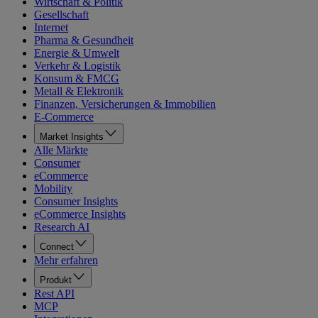
Wirtschaft & Politik
Gesellschaft
Internet
Pharma & Gesundheit
Energie & Umwelt
Verkehr & Logistik
Konsum & FMCG
Metall & Elektronik
Finanzen, Versicherungen & Immobilien
E-Commerce
Market Insights
Alle Märkte
Consumer
eCommerce
Mobility
Consumer Insights
eCommerce Insights
Research AI
Connect
Mehr erfahren
Produkt
Rest API
MCP