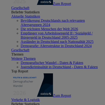
Zum Report
Gesellschaft
Beliebte Statistiken
Aktuelle Statistiken
Bevölkerung Deutschlands nach relevanten
Altersgruppen 2024
Die reichsten Menschen der Welt 2026
Empfänger von Arbeitslosengeld II / Sozialgeld /
Bürgergeld in Deutschland 2005-2025
Ausländer in Deutschland nach Nationalität 2025
Demografie: Altersstruktur in Deutschland 2024
Gesellschaft
Themen
Weitere Themen
Demografischer Wandel - Daten & Fakten
Jugendkriminalität in Deutschland - Daten & Fakten
Top Report
Zum Report
Verkehr & Logistik
Beliebte Statistiken