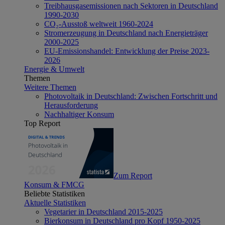
Treibhausgasemissionen nach Sektoren in Deutschland
1990-2030
CO₂-Ausstoß weltweit 1960-2024
Stromerzeugung in Deutschland nach Energieträger
2000-2025
EU-Emissionshandel: Entwicklung der Preise 2023-
2026
Energie & Umwelt
Themen
Weitere Themen
Photovoltaik in Deutschland: Zwischen Fortschritt und
Herausforderung
Nachhaltiger Konsum
Top Report
Zum Report
Konsum & FMCG
Beliebte Statistiken
Aktuelle Statistiken
Vegetarier in Deutschland 2015-2025
Bierkonsum in Deutschland pro Kopf 1950-2025