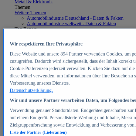
Metall & Elektronik
Themen
Weitere Themen
Automobilindustrie Deutschland - Daten & Fakten
Automobilindustrie weltweit - Daten & Fakten
Top Report
Wir respektieren Ihre Privatsphäre
Diese Website und unsere
894
Partner verwenden Cookies, um pe
Zum Report
zuzugreifen. Dadurch wird sichergestellt, dass der Inhalt korrekt
E-commerce
Cookie-Präferenzen jederzeit verwalten. Klicken Sie dazu auf die
Beliebte Statistiken
diese Mittel verwenden, um Informationen über Ihre Besuche zu s
Aktuelle Statistiken
E-Commerce - Entwicklung des Umsatzes in
Verbesserung unseres Dienstes.
Deutschland 1999-2025
Datenschutzerklärung.
Umsatz von Amazon in Deutschland und weltweit
2010-2025
Wir und unsere Partner verarbeiten Daten, um Folgendes bere
B2C-E-Commerce: Top-50 Online Shops in
Deutschland 2024
Verwendung genauer Standortdaten. Endgeräteeigenschaften zur Id
Marktanteile von Online-Zahlungsverfahren in
auf einem Endgerät. Personalisierte Werbung und Inhalte, Messu
Deutschland 2024
Zielgruppenforschung sowie Entwicklung und Verbesserung von
Umsatzstarke Warengruppen im Online-Handel in
Deutschland 2023-2025
Liste der Partner (Lieferanten)