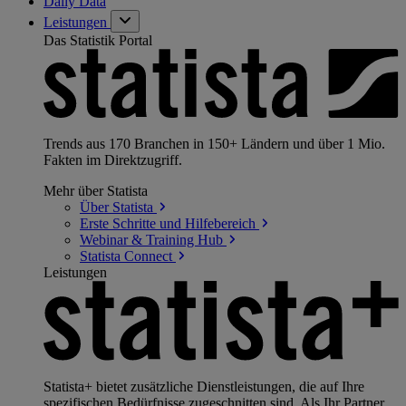
Daily Data
Leistungen
Das Statistik Portal
Trends aus 170 Branchen in 150+ Ländern und über 1 Mio.
Fakten im Direktzugriff.
Mehr über Statista
Über
Statista
Erste Schritte und
Hilfebereich
Webinar & Training
Hub
Statista
Connect
Leistungen
Statista+ bietet zusätzliche Dienstleistungen, die auf Ihre
spezifischen Bedürfnisse zugeschnitten sind. Als Ihr Partner