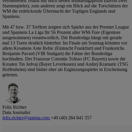
verbliebenen Teams nur noch sieben Bundesligaprofis (davon zwei
Stammspieler), zum anderen zeigt ein Blick auf die Torschützen der
WM die erdrückende Übermacht der Topligen Englands und
Spaniens.
Mit 47 bzw. 37 Treffern zeigten sich Spieler aus der Premier League
und Spaniens La Liga für 56 Prozent aller WM-Tore (Eigentore
ausgenommen) verantwortlich. Die Bundesliga hängt mit gerade
mal 13 Toren deutlich hinterher. Im Finale am Sonntag könnten vor
allem Kroatiens Ante Rebic (Eintracht Frankfurt) und Frankreichs
Benjamin Pavard (VfB Stuttgart) die Fahne der Bundesliga
hochhalten. Der Franzose Corentin Tolisso (FC Bayern) sowie die
Kroaten Tin Jedvaj (Bayer Leverkusen) und Andrej Kramaric (TSG
Hoffenheim) sind bisher eher als Ergänzungsspieler in Erscheinung
getreten.
Felix Richter
Data Journalist
felix.richter@statista.com
+49 (40) 284 841 557