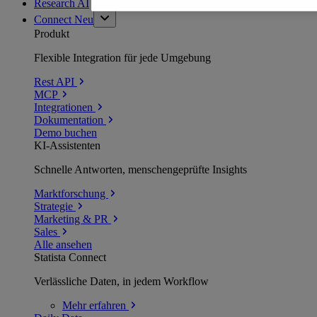
Research AI
Connect
Neu
Produkt
Flexible Integration für jede Umgebung
Rest API
MCP
Integrationen
Dokumentation
Demo buchen
KI-Assistenten
Schnelle Antworten, menschengeprüfte Insights
Marktforschung
Strategie
Marketing & PR
Sales
Alle ansehen
Statista Connect
Verlässliche Daten, in jedem Workflow
Mehr
erfahren