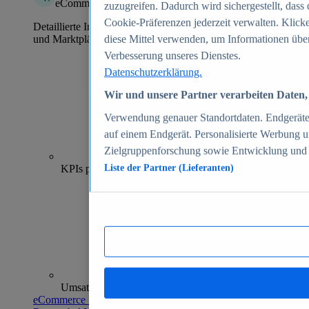
eCommerce Insights
zuzugreifen. Dadurch wird sichergestellt, dass 
Cookie-Präferenzen jederzeit verwalten. Klick
Detaillierte Informationen zu mehr als 39.000 Online-Shops
und Marktplätzen
diese Mittel verwenden, um Informationen über
Verbesserung unseres Dienstes.
Datenschutzerklärung.
Wir und unsere Partner verarbeiten Daten, 
Verwendung genauer Standortdaten. Endgeräteei
auf einem Endgerät. Personalisierte Werbung 
Zielgruppenforschung sowie Entwicklung und
70+
KPIs pro Shop
Liste der Partner (Lieferanten)
Umsatzanalysen und -prognosen
eCommerce Insights entdecken