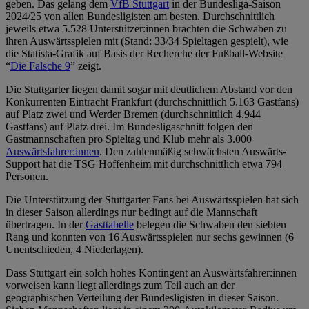
geben. Das gelang dem
VfB Stuttgart
in der Bundesliga-Saison
2024/25 von allen Bundesligisten am besten. Durchschnittlich
jeweils etwa 5.528 Unterstützer:innen brachten die Schwaben zu
ihren Auswärtsspielen mit (Stand: 33/34 Spieltagen gespielt), wie
die Statista-Grafik auf Basis der Recherche der Fußball-Website
“
Die Falsche 9
” zeigt.
Die Stuttgarter liegen damit sogar mit deutlichem Abstand vor den
Konkurrenten Eintracht Frankfurt (durchschnittlich 5.163 Gastfans)
auf Platz zwei und Werder Bremen (durchschnittlich 4.944
Gastfans) auf Platz drei. Im Bundesligaschnitt folgen den
Gastmannschaften pro Spieltag und Klub mehr als 3.000
Auswärtsfahrer:innen
. Den zahlenmäßig schwächsten Auswärts-
Support hat die TSG Hoffenheim mit durchschnittlich etwa 794
Personen.
Die Unterstützung der Stuttgarter Fans bei Auswärtsspielen hat sich
in dieser Saison allerdings nur bedingt auf die Mannschaft
übertragen. In der
Gasttabelle
belegen die Schwaben den siebten
Rang und konnten von 16 Auswärtsspielen nur sechs gewinnen (6
Unentschieden, 4 Niederlagen).
Dass Stuttgart ein solch hohes Kontingent an Auswärtsfahrer:innen
vorweisen kann liegt allerdings zum Teil auch an der
geographischen Verteilung der Bundesligisten in dieser Saison.