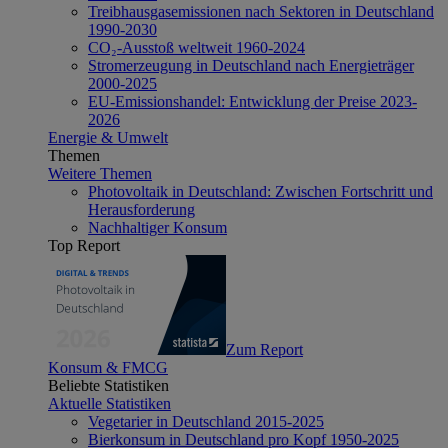
Treibhausgasemissionen nach Sektoren in Deutschland
1990-2030
CO₂-Ausstoß weltweit 1960-2024
Stromerzeugung in Deutschland nach Energieträger
2000-2025
EU-Emissionshandel: Entwicklung der Preise 2023-
2026
Energie & Umwelt
Themen
Weitere Themen
Photovoltaik in Deutschland: Zwischen Fortschritt und
Herausforderung
Nachhaltiger Konsum
Top Report
Zum Report
Konsum & FMCG
Beliebte Statistiken
Aktuelle Statistiken
Vegetarier in Deutschland 2015-2025
Bierkonsum in Deutschland pro Kopf 1950-2025