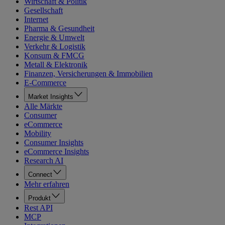
Wirtschaft & Politik
Gesellschaft
Internet
Pharma & Gesundheit
Energie & Umwelt
Verkehr & Logistik
Konsum & FMCG
Metall & Elektronik
Finanzen, Versicherungen & Immobilien
E-Commerce
Market Insights
Alle Märkte
Consumer
eCommerce
Mobility
Consumer Insights
eCommerce Insights
Research AI
Connect
Mehr erfahren
Produkt
Rest API
MCP