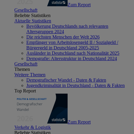
Zum Report
Gesellschaft
Beliebte Statistiken
Aktuelle Statistiken
Bevölkerung Deutschlands nach relevanten
Altersgruppen 2024
Die reichsten Menschen der Welt 2026
Empfänger von Arbeitslosengeld II / Sozialgeld /
Bürgergeld in Deutschland 2005-2025
Ausländer in Deutschland nach Nationalität 2025
Demografie: Altersstruktur in Deutschland 2024
Gesellschaft
Themen
Weitere Themen
Demografischer Wandel - Daten & Fakten
Jugendkriminalität in Deutschland - Daten & Fakten
Top Report
Zum Report
Verkehr & Logistik
Beliebte Statistiken