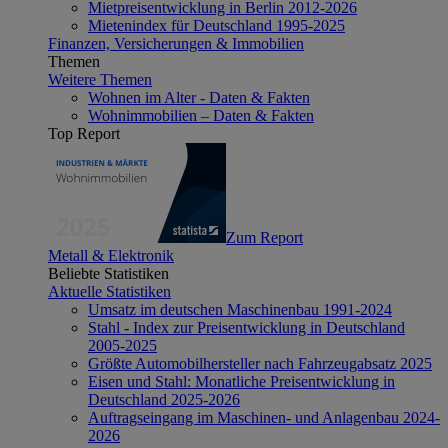
Mietpreisentwicklung in Berlin 2012-2026
Mietenindex für Deutschland 1995-2025
Finanzen, Versicherungen & Immobilien
Themen
Weitere Themen
Wohnen im Alter - Daten & Fakten
Wohnimmobilien – Daten & Fakten
Top Report
Zum Report
Metall & Elektronik
Beliebte Statistiken
Aktuelle Statistiken
Umsatz im deutschen Maschinenbau 1991-2024
Stahl - Index zur Preisentwicklung in Deutschland
2005-2025
Größte Automobilhersteller nach Fahrzeugabsatz 2025
Eisen und Stahl: Monatliche Preisentwicklung in
Deutschland 2025-2026
Auftragseingang im Maschinen- und Anlagenbau 2024-
2026