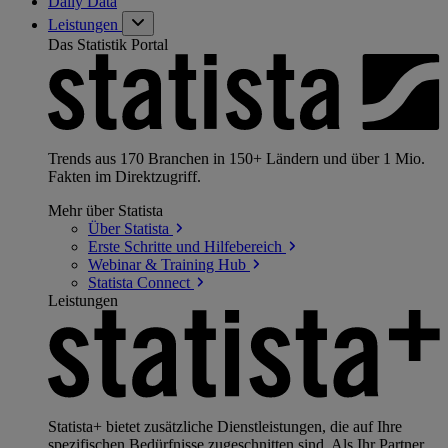
Daily Data
Leistungen
Das Statistik Portal
Trends aus 170 Branchen in 150+ Ländern und über 1 Mio.
Fakten im Direktzugriff.
Mehr über Statista
Über
Statista
Erste Schritte und
Hilfebereich
Webinar & Training
Hub
Statista
Connect
Leistungen
Statista+ bietet zusätzliche Dienstleistungen, die auf Ihre
spezifischen Bedürfnisse zugeschnitten sind. Als Ihr Partner