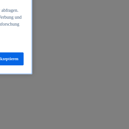
 abfragen.
 Werbung und
nforschung
akzeptieren