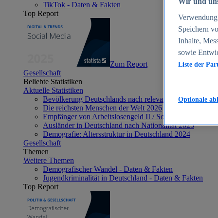
Wir und uns
TikTok - Daten & Fakten
Top Report
Verwendung g
Speichern vo
Inhalte, Mes
sowie Entwi
Zum Report
Liste der Par
Gesellschaft
Beliebte Statistiken
Aktuelle Statistiken
Bevölkerung Deutschlands nach relevanten Altersgrupp
Optionale ab
Die reichsten Menschen der Welt 2026
Empfänger von Arbeitslosengeld II / Sozialgeld / Bürge
Ausländer in Deutschland nach Nationalität 2025
Demografie: Altersstruktur in Deutschland 2024
Gesellschaft
Themen
Weitere Themen
Demografischer Wandel - Daten & Fakten
Jugendkriminalität in Deutschland - Daten & Fakten
Top Report