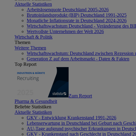
Aktuelle Statistiken
Arbeitslosenquote Deutschland 2005-2026
Bruttoinlandsprodukt (BIP) Deutschland 1991-2025
Monatliche Inflationsrate in Deutschland 2024-2026
Wirtschaftswachstum Deutschland - Veränderung des B
Wertvollste Unternehmen der Welt 2026
Wirtschaft & Politik
Themen
Weitere Themen
Wirtschaftswachstum: Deutschland zwischen Rezession 
Generation Z auf dem Arbeitsmarkt - Daten & Fakten
Top Report
Zum Report
Pharma & Gesundheit
Beliebte Statistiken
Aktuelle Statistiken
GKV - Entwicklung Krankenstand 1991-2026
Lebenserwartung in Deutschland bei Geburt nach Gesch
AU-Tage aufgrund psychischer Erkrankungen in Deutsc
GKV - Krankenstand nach Geschlecht in Deutschland 