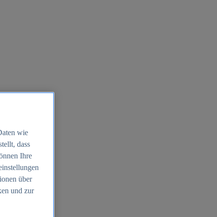
Daten wie
ellt, dass
können Ihre
einstellungen
ionen über
ken und zur