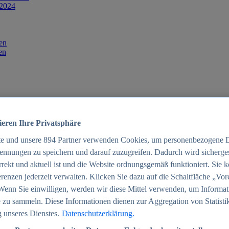
 2024
en
en
ieren Ihre Privatsphäre
te und unsere
894
Partner verwenden Cookies, um personenbezogene 
ennungen zu speichern und darauf zuzugreifen. Dadurch wird sichergest
orrekt und aktuell ist und die Website ordnungsgemäß funktioniert. Sie 
025
renzen jederzeit verwalten. Klicken Sie dazu auf die Schaltfläche „Vor
schland 2025
Wenn Sie einwilligen, werden wir diese Mittel verwenden, um Informat
 zu sammeln. Diese Informationen dienen zur Aggregation von Statisti
 unseres Dienstes.
Datenschutzerklärung.