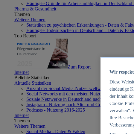
Häufigste Gründe für Arbeitsunfähigkeit in Deutschland
Pharma & Gesundheit
Themen
Weitere Themen
Statistiken zu psychischen Erkrankungen - Daten & Fakt
Häufigste Todesursachen in Deutschland - Daten & Fakt
Top Report
Zum Report
Wir respekt
Internet
Beliebte Statistiken
Diese Websi
Aktuelle Statistiken
Anzahl der Social-Media-Nutzer weltweit 2012-2025
eindeutige K
Social Networks mit den meisten Nutzern weltweit 2025
der Inhalt k
Soziale Netzwerke in Deutschland nach Generationen 2
Cookie-Präfe
Instagram - Nutzung nach Alter und Geschlecht in Deut
Podcasts - Nutzung 2016-2025
verwalten“. 
Internet
Ihre Besuche
Themen
Verbesserung
Weitere Themen
Social Media - Daten & Fakten