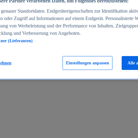
ere Partner verarbeiten Daten, um Folgendes bereitzustellen:
enauer Standortdaten. Endgeräteeigenschaften zur Identifikation aktiv
n oder Zugriff auf Informationen auf einem Endgerät. Personalisierte
sung von Werbeleistung und der Performance von Inhalten, Zielgruppe
cklung und Verbesserung von Angeboten.
tner (Lieferanten)
en 2024
lehnen
Einstellungen anpassen
Alle 
rgeld in Deutschland 2005-2025