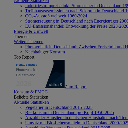
Aktuelle Statistiken
Industriestrompreise inkl. Stromsteuer in Deutschland 1
Treibhausgasemissionen nach Sektoren in Deutschland 
CO₂-Ausstoß weltweit 1960-2024
Stromerzeugung in Deutschland nach Energieträger 200
EU-Emissionshandel: Entwicklung der Preise 2023-202
Energie & Umwelt
Themen
Weitere Themen
Photovoltaik in Deutschland: Zwischen Fortschritt und 
Nachhaltiger Konsum
Top Report
Zum Report
Konsum & FMCG
Beliebte Statistiken
Aktuelle Statistiken
Vegetarier in Deutschland 2015-2025
Bierkonsum in Deutschland pro Kopf 1950-2025
Anzahl der Haustiere in deutschen Haushalten nach Tier
Umsatz mit Bio-Lebensmitteln in Deutschland 2000-202
Anzahl der Veganer in Deutschland 2015-2025