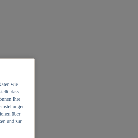
Daten wie
ellt, dass
können Ihre
einstellungen
ionen über
ken und zur