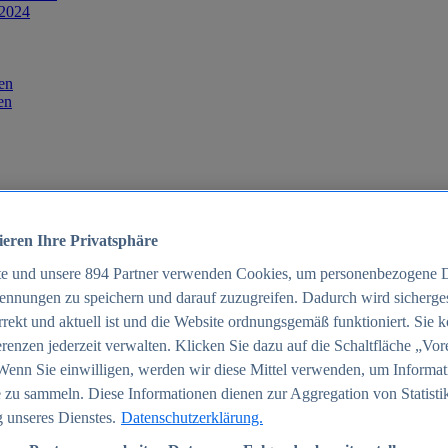
 2024
en
en
ieren Ihre Privatsphäre
te und unsere
894
Partner verwenden Cookies, um personenbezogene 
ennungen zu speichern und darauf zuzugreifen. Dadurch wird sichergest
orrekt und aktuell ist und die Website ordnungsgemäß funktioniert. Sie 
025
renzen jederzeit verwalten. Klicken Sie dazu auf die Schaltfläche „Vor
schland 2025
Wenn Sie einwilligen, werden wir diese Mittel verwenden, um Informat
 zu sammeln. Diese Informationen dienen zur Aggregation von Statisti
 unseres Dienstes.
Datenschutzerklärung.