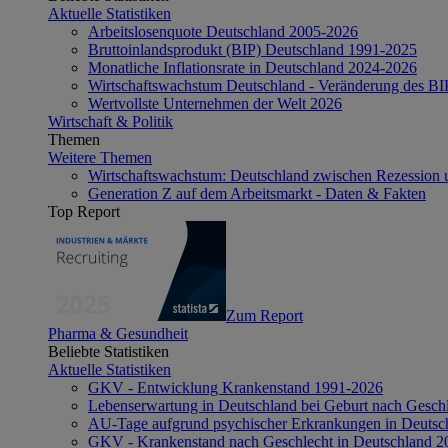
Aktuelle Statistiken
Arbeitslosenquote Deutschland 2005-2026
Bruttoinlandsprodukt (BIP) Deutschland 1991-2025
Monatliche Inflationsrate in Deutschland 2024-2026
Wirtschaftswachstum Deutschland - Veränderung des B
Wertvollste Unternehmen der Welt 2026
Wirtschaft & Politik
Themen
Weitere Themen
Wirtschaftswachstum: Deutschland zwischen Rezession 
Generation Z auf dem Arbeitsmarkt - Daten & Fakten
Top Report
Zum Report
Pharma & Gesundheit
Beliebte Statistiken
Aktuelle Statistiken
GKV - Entwicklung Krankenstand 1991-2026
Lebenserwartung in Deutschland bei Geburt nach Gesch
AU-Tage aufgrund psychischer Erkrankungen in Deutsc
GKV - Krankenstand nach Geschlecht in Deutschland 