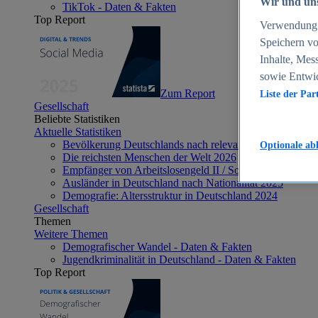
Wir und uns
TikTok - Daten & Fakten
Top Report
Verwendung g
Speichern vo
Inhalte, Mes
sowie Entwi
Zum Report
Liste der Par
Gesellschaft
Beliebte Statistiken
Aktuelle Statistiken
Bevölkerung Deutschlands nach relevanten Altersgrupp
Optionale ab
Die reichsten Menschen der Welt 2026
Empfänger von Arbeitslosengeld II / Sozialgeld / Bürge
Ausländer in Deutschland nach Nationalität 2025
Demografie: Altersstruktur in Deutschland 2024
Gesellschaft
Themen
Weitere Themen
Demografischer Wandel - Daten & Fakten
Jugendkriminalität in Deutschland - Daten & Fakten
Top Report