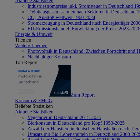
Aktuelle Statistiken
Industriestrompreise inkl. Stromsteuer in Deutschland 1
Treibhausgasemissionen nach Sektoren in Deutschland 
CO₂-Ausstoß weltweit 1960-2024
Stromerzeugung in Deutschland nach Energieträger 200
EU-Emissionshandel: Entwicklung der Preise 2023-202
Energie & Umwelt
Themen
Weitere Themen
Photovoltaik in Deutschland: Zwischen Fortschritt und 
Nachhaltiger Konsum
Top Report
Zum Report
Konsum & FMCG
Beliebte Statistiken
Aktuelle Statistiken
Vegetarier in Deutschland 2015-2025
Bierkonsum in Deutschland pro Kopf 1950-2025
Anzahl der Haustiere in deutschen Haushalten nach Tier
Umsatz mit Bio-Lebensmitteln in Deutschland 2000-202
Anzahl der Veganer in Deutschland 2015-2025