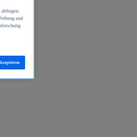
 abfragen.
 Werbung und
nforschung
akzeptieren