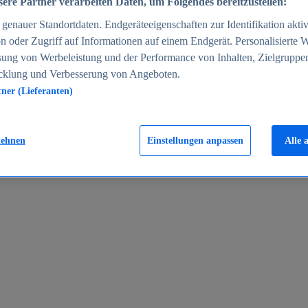
ere Partner verarbeiten Daten, um Folgendes bereitzustellen:
enauer Standortdaten. Endgeräteeigenschaften zur Identifikation aktiv
n oder Zugriff auf Informationen auf einem Endgerät. Personalisierte
sung von Werbeleistung und der Performance von Inhalten, Zielgruppe
cklung und Verbesserung von Angeboten.
tner (Lieferanten)
en 2024
lehnen
Einstellungen anpassen
Alle 
rgeld in Deutschland 2005-2025