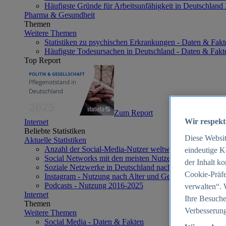
Häufigste Gründe für Arbeitsunfähigkeit in Deutschland
Pharma & Gesundheit
Themen
Weitere Themen
Statistiken zu psychischen Erkrankungen - Daten & Fakt
Häufigste Todesursachen in Deutschland - Daten & Fakt
Top Report
Zum Report
Wir respekt
Internet
Beliebte Statistiken
Diese Websi
Aktuelle Statistiken
Anzahl der Social-Media-Nutzer weltweit 2012-2025
eindeutige K
Social Networks mit den meisten Nutzern weltweit 2025
der Inhalt k
Soziale Netzwerke in Deutschland nach Generationen 2
Cookie-Präfe
Instagram - Nutzung nach Alter und Geschlecht in Deut
Podcasts - Nutzung 2016-2025
verwalten“. 
Internet
Ihre Besuche
Themen
Verbesserung
Weitere Themen
Social Media - Daten & Fakten