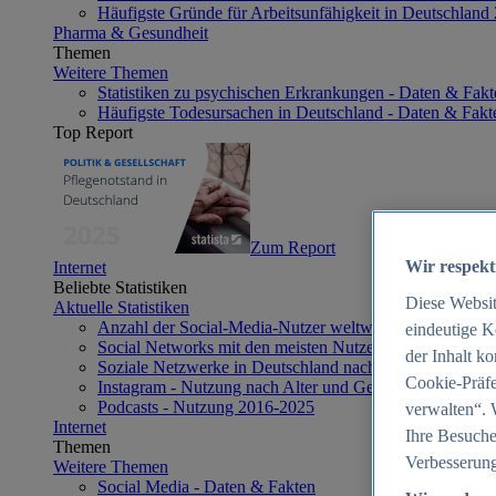
Häufigste Gründe für Arbeitsunfähigkeit in Deutschland
Pharma & Gesundheit
Themen
Weitere Themen
Statistiken zu psychischen Erkrankungen - Daten & Fakt
Häufigste Todesursachen in Deutschland - Daten & Fakt
Top Report
Zum Report
Wir respekt
Internet
Beliebte Statistiken
Diese Websi
Aktuelle Statistiken
Anzahl der Social-Media-Nutzer weltweit 2012-2025
eindeutige K
Social Networks mit den meisten Nutzern weltweit 2025
der Inhalt k
Soziale Netzwerke in Deutschland nach Generationen 2
Cookie-Präfe
Instagram - Nutzung nach Alter und Geschlecht in Deut
Podcasts - Nutzung 2016-2025
verwalten“. 
Internet
Ihre Besuche
Themen
Verbesserung
Weitere Themen
Social Media - Daten & Fakten