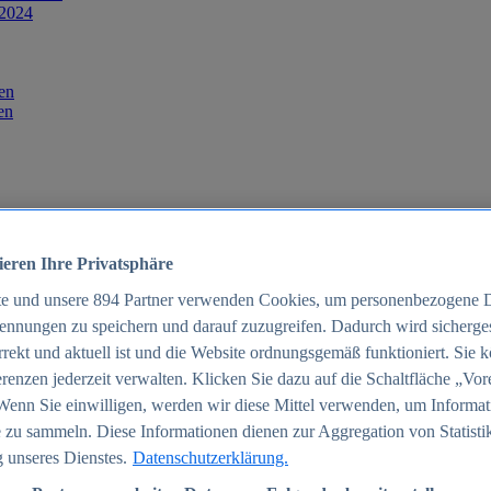
 2024
en
en
ieren Ihre Privatsphäre
te und unsere
894
Partner verwenden Cookies, um personenbezogene 
ennungen zu speichern und darauf zuzugreifen. Dadurch wird sichergest
orrekt und aktuell ist und die Website ordnungsgemäß funktioniert. Sie 
025
renzen jederzeit verwalten. Klicken Sie dazu auf die Schaltfläche „Vor
schland 2025
Wenn Sie einwilligen, werden wir diese Mittel verwenden, um Informat
 zu sammeln. Diese Informationen dienen zur Aggregation von Statisti
 unseres Dienstes.
Datenschutzerklärung.