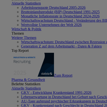
Aktuelle Statistiken
Arbeitslosenquote Deutschland 2005-2026
Bruttoinlandsprodukt (BIP) Deutschland 1991-2025
Monatliche Inflationsrate in Deutschland 2024-2026
Wirtschaftswachstum Deutschland - Veränderung des B
Wertvollste Unternehmen der Welt 2026
Wirtschaft & Politik
Themen
Weitere Themen
Wirtschaftswachstum: Deutschland zwischen Rezession 
Generation Z auf dem Arbeitsmarkt - Daten & Fakten
Top Report
Zum Report
Pharma & Gesundheit
Beliebte Statistiken
Aktuelle Statistiken
GKV - Entwicklung Krankenstand 1991-2026
Lebenserwartung in Deutschland bei Geburt nach Gesch
AU-Tage aufgrund psychischer Erkrankungen in Deutsc
GKV - Krankenstand nach Geschlecht in Deutschland 