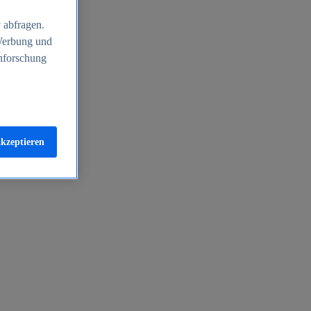
 abfragen.
 Werbung und
nforschung
akzeptieren