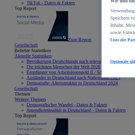
Wir und uns
TikTok - Daten & Fakten
Top Report
Verwendung g
Speichern vo
Inhalte, Mes
sowie Entwi
Zum Report
Liste der Par
Gesellschaft
Beliebte Statistiken
Aktuelle Statistiken
Bevölkerung Deutschlands nach relevanten Altersgrupp
Optionale ab
Die reichsten Menschen der Welt 2026
Empfänger von Arbeitslosengeld II / Sozialgeld / Bürge
Ausländer in Deutschland nach Nationalität 2025
Demografie: Altersstruktur in Deutschland 2024
Gesellschaft
Themen
Weitere Themen
Demografischer Wandel - Daten & Fakten
Jugendkriminalität in Deutschland - Daten & Fakten
Top Report