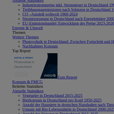
Aktuelle Statistiken
Industriestrompreise inkl. Stromsteuer in Deutschland 1
Treibhausgasemissionen nach Sektoren in Deutschland 
CO₂-Ausstoß weltweit 1960-2024
Stromerzeugung in Deutschland nach Energieträger 200
EU-Emissionshandel: Entwicklung der Preise 2023-202
Energie & Umwelt
Themen
Weitere Themen
Photovoltaik in Deutschland: Zwischen Fortschritt und 
Nachhaltiger Konsum
Top Report
Zum Report
Konsum & FMCG
Beliebte Statistiken
Aktuelle Statistiken
Vegetarier in Deutschland 2015-2025
Bierkonsum in Deutschland pro Kopf 1950-2025
Anzahl der Haustiere in deutschen Haushalten nach Tier
Umsatz mit Bio-Lebensmitteln in Deutschland 2000-202
Anzahl der Veganer in Deutschland 2015-2025