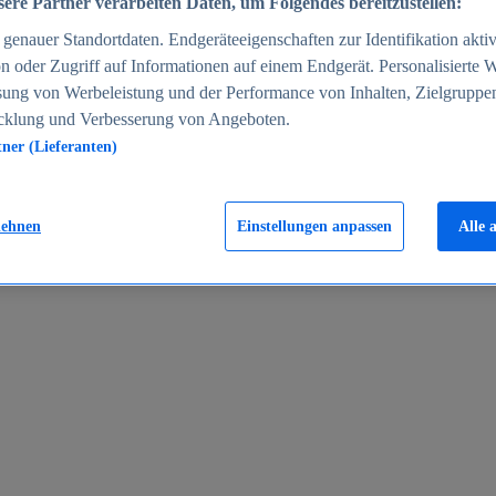
ere Partner verarbeiten Daten, um Folgendes bereitzustellen:
enauer Standortdaten. Endgeräteeigenschaften zur Identifikation aktiv
n oder Zugriff auf Informationen auf einem Endgerät. Personalisierte
sung von Werbeleistung und der Performance von Inhalten, Zielgruppe
cklung und Verbesserung von Angeboten.
tner (Lieferanten)
en 2024
lehnen
Einstellungen anpassen
Alle 
rgeld in Deutschland 2005-2025