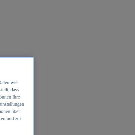
Daten wie
ellt, dass
können Ihre
einstellungen
ionen über
ken und zur