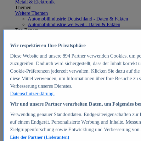
Metall & Elektronik
Themen
Weitere Themen
Automobilindustrie Deutschland - Daten & Fakten
Automobilindustrie weltweit - Daten & Fakten
Top Report
Wir respektieren Ihre Privatsphäre
Diese Website und unsere
894
Partner verwenden Cookies, um pe
Zum Report
zuzugreifen. Dadurch wird sichergestellt, dass der Inhalt korrekt
E-commerce
Cookie-Präferenzen jederzeit verwalten. Klicken Sie dazu auf die
Beliebte Statistiken
diese Mittel verwenden, um Informationen über Ihre Besuche zu s
Aktuelle Statistiken
E-Commerce - Entwicklung des Umsatzes in
Verbesserung unseres Dienstes.
Deutschland 1999-2025
Datenschutzerklärung.
Umsatz von Amazon in Deutschland und weltweit
2010-2025
Wir und unsere Partner verarbeiten Daten, um Folgendes bere
B2C-E-Commerce: Top-50 Online Shops in
Deutschland 2024
Verwendung genauer Standortdaten. Endgeräteeigenschaften zur Id
Marktanteile von Online-Zahlungsverfahren in
auf einem Endgerät. Personalisierte Werbung und Inhalte, Messu
Deutschland 2024
Zielgruppenforschung sowie Entwicklung und Verbesserung von
Umsatzstarke Warengruppen im Online-Handel in
Deutschland 2023-2025
Liste der Partner (Lieferanten)