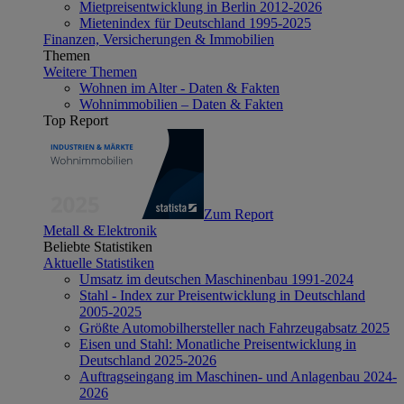
Mietpreisentwicklung in Berlin 2012-2026
Mietenindex für Deutschland 1995-2025
Finanzen, Versicherungen & Immobilien
Themen
Weitere Themen
Wohnen im Alter - Daten & Fakten
Wohnimmobilien – Daten & Fakten
Top Report
Zum Report
Metall & Elektronik
Beliebte Statistiken
Aktuelle Statistiken
Umsatz im deutschen Maschinenbau 1991-2024
Stahl - Index zur Preisentwicklung in Deutschland
2005-2025
Größte Automobilhersteller nach Fahrzeugabsatz 2025
Eisen und Stahl: Monatliche Preisentwicklung in
Deutschland 2025-2026
Auftragseingang im Maschinen- und Anlagenbau 2024-
2026