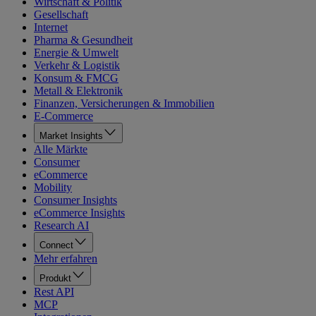
Wirtschaft & Politik
Gesellschaft
Internet
Pharma & Gesundheit
Energie & Umwelt
Verkehr & Logistik
Konsum & FMCG
Metall & Elektronik
Finanzen, Versicherungen & Immobilien
E-Commerce
Market Insights
Alle Märkte
Consumer
eCommerce
Mobility
Consumer Insights
eCommerce Insights
Research AI
Connect
Mehr erfahren
Produkt
Rest API
MCP