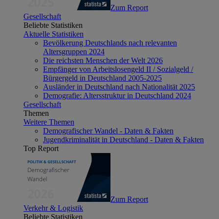
Zum Report
Gesellschaft
Beliebte Statistiken
Aktuelle Statistiken
Bevölkerung Deutschlands nach relevanten
Altersgruppen 2024
Die reichsten Menschen der Welt 2026
Empfänger von Arbeitslosengeld II / Sozialgeld /
Bürgergeld in Deutschland 2005-2025
Ausländer in Deutschland nach Nationalität 2025
Demografie: Altersstruktur in Deutschland 2024
Gesellschaft
Themen
Weitere Themen
Demografischer Wandel - Daten & Fakten
Jugendkriminalität in Deutschland - Daten & Fakten
Top Report
Zum Report
Verkehr & Logistik
Beliebte Statistiken