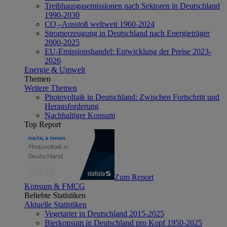
Treibhausgasemissionen nach Sektoren in Deutschland
1990-2030
CO₂-Ausstoß weltweit 1960-2024
Stromerzeugung in Deutschland nach Energieträger
2000-2025
EU-Emissionshandel: Entwicklung der Preise 2023-
2026
Energie & Umwelt
Themen
Weitere Themen
Photovoltaik in Deutschland: Zwischen Fortschritt und
Herausforderung
Nachhaltiger Konsum
Top Report
Zum Report
Konsum & FMCG
Beliebte Statistiken
Aktuelle Statistiken
Vegetarier in Deutschland 2015-2025
Bierkonsum in Deutschland pro Kopf 1950-2025