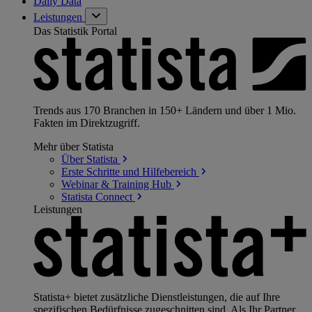
Daily Data
Leistungen
Das Statistik Portal
Trends aus 170 Branchen in 150+ Ländern und über 1 Mio.
Fakten im Direktzugriff.
Mehr über Statista
Über
Statista
Erste Schritte und
Hilfebereich
Webinar & Training
Hub
Statista
Connect
Leistungen
Statista+ bietet zusätzliche Dienstleistungen, die auf Ihre
spezifischen Bedürfnisse zugeschnitten sind. Als Ihr Partner