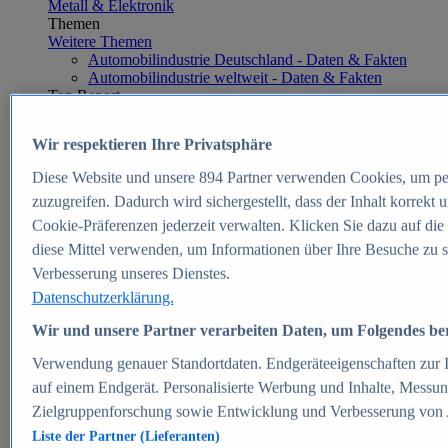
Metall & Elektronik
Themen
Weitere Themen
Automobilindustrie Deutschland - Daten & Fakten
Automobilindustrie weltweit - Daten & Fakten
Top Report
Wir respektieren Ihre Privatsphäre
Diese Website und unsere
894
Partner verwenden Cookies, um pe
Zum Report
zuzugreifen. Dadurch wird sichergestellt, dass der Inhalt korrekt
E-commerce
Cookie-Präferenzen jederzeit verwalten. Klicken Sie dazu auf die
Beliebte Statistiken
diese Mittel verwenden, um Informationen über Ihre Besuche zu s
Aktuelle Statistiken
E-Commerce - Entwicklung des Umsatzes in
Verbesserung unseres Dienstes.
Deutschland 1999-2025
Datenschutzerklärung.
Umsatz von Amazon in Deutschland und weltweit
2010-2025
Wir und unsere Partner verarbeiten Daten, um Folgendes bere
B2C-E-Commerce: Top-50 Online Shops in
Deutschland 2024
Verwendung genauer Standortdaten. Endgeräteeigenschaften zur Id
Marktanteile von Online-Zahlungsverfahren in
auf einem Endgerät. Personalisierte Werbung und Inhalte, Messu
Deutschland 2024
Zielgruppenforschung sowie Entwicklung und Verbesserung von
Umsatzstarke Warengruppen im Online-Handel in
Deutschland 2023-2025
Liste der Partner (Lieferanten)