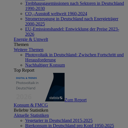
Treibhausgasemissionen nach Sektoren in Deutschland
1990-2030
CO₂-Ausstoß weltweit 1960-2024
Stromerzeugung in Deutschland nach Energieträger
2000-2025
EU-Emissionshandel: Entwicklung der Preise 2023-
2026
Energie & Umwelt
Themen
Weitere Themen
Photovoltaik in Deutschland: Zwischen Fortschritt und
Herausforderung
Nachhaltiger Konsum
Top Report
Zum Report
Konsum & FMCG
Beliebte Statistiken
Aktuelle Statistiken
Vegetarier in Deutschland 2015-2025
Bierkonsum in Deutschland pro Kopf 1950-2025