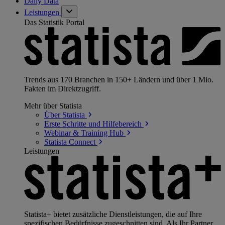
Daily Data
Leistungen
Das Statistik Portal
Trends aus 170 Branchen in 150+ Ländern und über 1 Mio.
Fakten im Direktzugriff.
Mehr über Statista
Über
Statista
Erste Schritte und
Hilfebereich
Webinar & Training
Hub
Statista
Connect
Leistungen
Statista+ bietet zusätzliche Dienstleistungen, die auf Ihre
spezifischen Bedürfnisse zugeschnitten sind. Als Ihr Partner