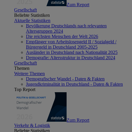
Zum Report
Gesellschaft
Beliebte Statistiken
Aktuelle Statistiken
Bevölkerung Deutschlands nach relevanten
Altersgruppen 2024
Die reichsten Menschen der Welt 2026
Empfänger von Arbeitslosengeld II / Sozialgeld /
Bürgergeld in Deutschland 2005-2025
Ausländer in Deutschland nach Nationalität 2025
Demografie: Altersstruktur in Deutschland 2024
Gesellschaft
Themen
Weitere Themen
Demografischer Wandel - Daten & Fakten
Jugendkriminalität in Deutschland - Daten & Fakten
Top Report
Zum Report
Verkehr & Logistik
Beliebte Statistiken