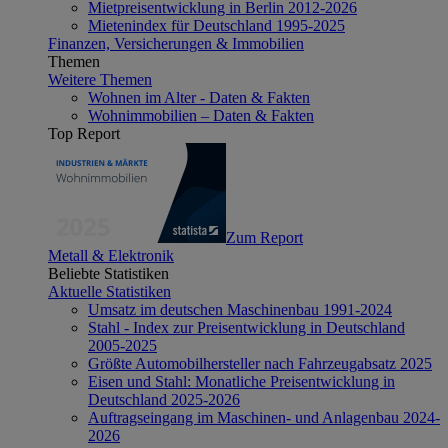
Mietpreisentwicklung in Berlin 2012-2026
Mietenindex für Deutschland 1995-2025
Finanzen, Versicherungen & Immobilien
Themen
Weitere Themen
Wohnen im Alter - Daten & Fakten
Wohnimmobilien – Daten & Fakten
Top Report
Zum Report
Metall & Elektronik
Beliebte Statistiken
Aktuelle Statistiken
Umsatz im deutschen Maschinenbau 1991-2024
Stahl - Index zur Preisentwicklung in Deutschland
2005-2025
Größte Automobilhersteller nach Fahrzeugabsatz 2025
Eisen und Stahl: Monatliche Preisentwicklung in
Deutschland 2025-2026
Auftragseingang im Maschinen- und Anlagenbau 2024-
2026