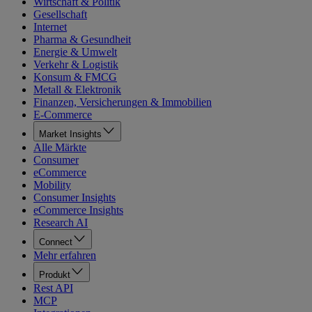
Wirtschaft & Politik
Gesellschaft
Internet
Pharma & Gesundheit
Energie & Umwelt
Verkehr & Logistik
Konsum & FMCG
Metall & Elektronik
Finanzen, Versicherungen & Immobilien
E-Commerce
Market Insights
Alle Märkte
Consumer
eCommerce
Mobility
Consumer Insights
eCommerce Insights
Research AI
Connect
Mehr erfahren
Produkt
Rest API
MCP