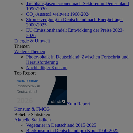
Treibhausgasemissionen nach Sektoren in Deutschland
1990-2030
CO₂-Ausstoß weltweit 1960-2024
Stromerzeugung in Deutschland nach Energieträger
2000-2025
EU-Emissionshandel: Entwicklung der Preise 2023-
2026
Energie & Umwelt
Themen
Weitere Themen
Photovoltaik in Deutschland: Zwischen Fortschritt und
Herausforderung
Nachhaltiger Konsum
Top Report
Zum Report
Konsum & FMCG
Beliebte Statistiken
Aktuelle Statistiken
Vegetarier in Deutschland 2015-2025
Bierkonsum in Deutschland pro Kopf 1950-2025