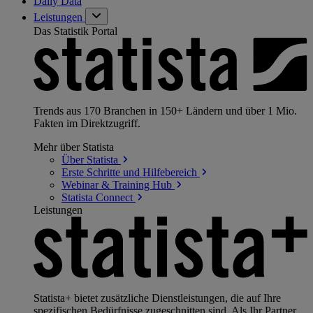
Daily Data
Leistungen
Das Statistik Portal
Trends aus 170 Branchen in 150+ Ländern und über 1 Mio.
Fakten im Direktzugriff.
Mehr über Statista
Über
Statista
Erste Schritte und
Hilfebereich
Webinar & Training
Hub
Statista
Connect
Leistungen
Statista+ bietet zusätzliche Dienstleistungen, die auf Ihre
spezifischen Bedürfnisse zugeschnitten sind. Als Ihr Partner