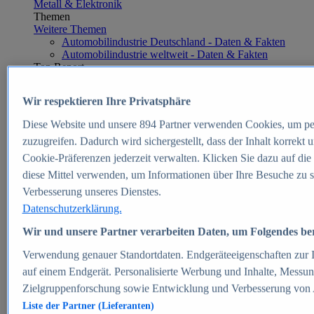
Metall & Elektronik
Themen
Weitere Themen
Automobilindustrie Deutschland - Daten & Fakten
Automobilindustrie weltweit - Daten & Fakten
Top Report
Wir respektieren Ihre Privatsphäre
Diese Website und unsere
894
Partner verwenden Cookies, um pe
Zum Report
zuzugreifen. Dadurch wird sichergestellt, dass der Inhalt korrekt
E-commerce
Cookie-Präferenzen jederzeit verwalten. Klicken Sie dazu auf die
Beliebte Statistiken
diese Mittel verwenden, um Informationen über Ihre Besuche zu s
Aktuelle Statistiken
E-Commerce - Entwicklung des Umsatzes in
Verbesserung unseres Dienstes.
Deutschland 1999-2025
Datenschutzerklärung.
Umsatz von Amazon in Deutschland und weltweit
2010-2025
Wir und unsere Partner verarbeiten Daten, um Folgendes bere
B2C-E-Commerce: Top-50 Online Shops in
Deutschland 2024
Verwendung genauer Standortdaten. Endgeräteeigenschaften zur Id
Marktanteile von Online-Zahlungsverfahren in
auf einem Endgerät. Personalisierte Werbung und Inhalte, Messu
Deutschland 2024
Zielgruppenforschung sowie Entwicklung und Verbesserung von
Umsatzstarke Warengruppen im Online-Handel in
Deutschland 2023-2025
Liste der Partner (Lieferanten)