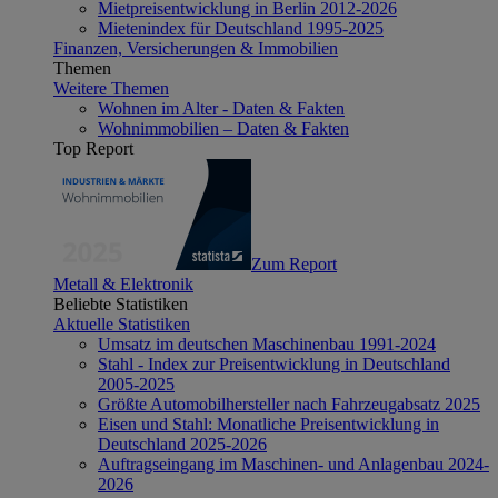
Mietpreisentwicklung in Berlin 2012-2026
Mietenindex für Deutschland 1995-2025
Finanzen, Versicherungen & Immobilien
Themen
Weitere Themen
Wohnen im Alter - Daten & Fakten
Wohnimmobilien – Daten & Fakten
Top Report
Zum Report
Metall & Elektronik
Beliebte Statistiken
Aktuelle Statistiken
Umsatz im deutschen Maschinenbau 1991-2024
Stahl - Index zur Preisentwicklung in Deutschland
2005-2025
Größte Automobilhersteller nach Fahrzeugabsatz 2025
Eisen und Stahl: Monatliche Preisentwicklung in
Deutschland 2025-2026
Auftragseingang im Maschinen- und Anlagenbau 2024-
2026