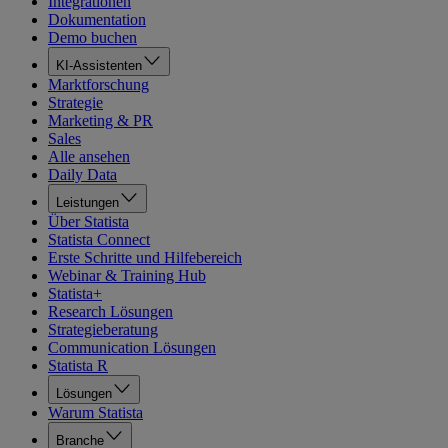
Integrationen
Dokumentation
Demo buchen
KI-Assistenten
Marktforschung
Strategie
Marketing & PR
Sales
Alle ansehen
Daily Data
Leistungen
Über Statista
Statista Connect
Erste Schritte und Hilfebereich
Webinar & Training Hub
Statista+
Research Lösungen
Strategieberatung
Communication Lösungen
Statista R
Lösungen
Warum Statista
Branche