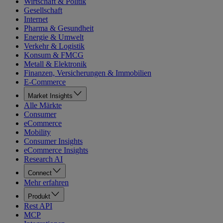
Wirtschaft & Politik
Gesellschaft
Internet
Pharma & Gesundheit
Energie & Umwelt
Verkehr & Logistik
Konsum & FMCG
Metall & Elektronik
Finanzen, Versicherungen & Immobilien
E-Commerce
Market Insights
Alle Märkte
Consumer
eCommerce
Mobility
Consumer Insights
eCommerce Insights
Research AI
Connect
Mehr erfahren
Produkt
Rest API
MCP