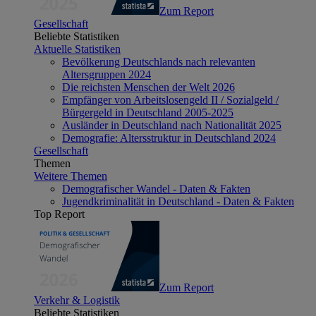
Zum Report
Gesellschaft
Beliebte Statistiken
Aktuelle Statistiken
Bevölkerung Deutschlands nach relevanten
Altersgruppen 2024
Die reichsten Menschen der Welt 2026
Empfänger von Arbeitslosengeld II / Sozialgeld /
Bürgergeld in Deutschland 2005-2025
Ausländer in Deutschland nach Nationalität 2025
Demografie: Altersstruktur in Deutschland 2024
Gesellschaft
Themen
Weitere Themen
Demografischer Wandel - Daten & Fakten
Jugendkriminalität in Deutschland - Daten & Fakten
Top Report
Zum Report
Verkehr & Logistik
Beliebte Statistiken