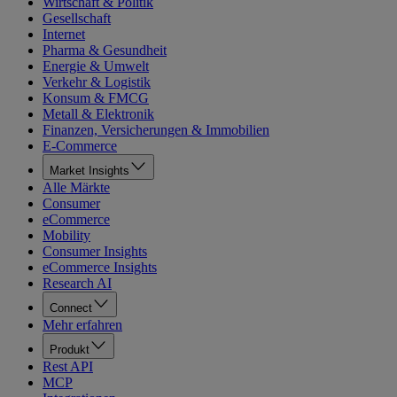
Wirtschaft & Politik
Gesellschaft
Internet
Pharma & Gesundheit
Energie & Umwelt
Verkehr & Logistik
Konsum & FMCG
Metall & Elektronik
Finanzen, Versicherungen & Immobilien
E-Commerce
Market Insights
Alle Märkte
Consumer
eCommerce
Mobility
Consumer Insights
eCommerce Insights
Research AI
Connect
Mehr erfahren
Produkt
Rest API
MCP