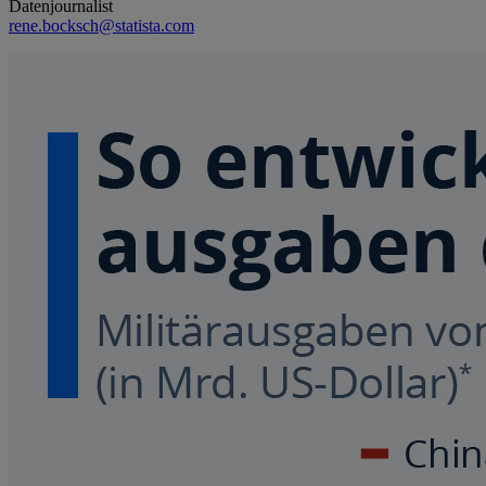
Datenjournalist
rene.bocksch@statista.com