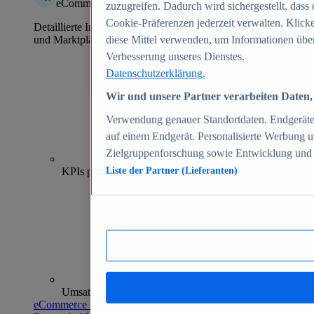
eCommerce Insights
zuzugreifen. Dadurch wird sichergestellt, dass 
Cookie-Präferenzen jederzeit verwalten. Klick
Detaillierte Informationen zu mehr als 39.000 Online-Shops
und Marktplätzen
diese Mittel verwenden, um Informationen über
Verbesserung unseres Dienstes.
Datenschutzerklärung.
Wir und unsere Partner verarbeiten Daten, 
Verwendung genauer Standortdaten. Endgeräteei
auf einem Endgerät. Personalisierte Werbung 
Zielgruppenforschung sowie Entwicklung und
70+
KPIs pro Shop
Liste der Partner (Lieferanten)
Umsatzanalysen und -prognosen
eCommerce Insights entdecken