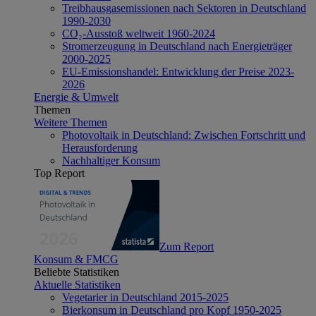
Treibhausgasemissionen nach Sektoren in Deutschland
1990-2030
CO₂-Ausstoß weltweit 1960-2024
Stromerzeugung in Deutschland nach Energieträger
2000-2025
EU-Emissionshandel: Entwicklung der Preise 2023-
2026
Energie & Umwelt
Themen
Weitere Themen
Photovoltaik in Deutschland: Zwischen Fortschritt und
Herausforderung
Nachhaltiger Konsum
Top Report
Zum Report
Konsum & FMCG
Beliebte Statistiken
Aktuelle Statistiken
Vegetarier in Deutschland 2015-2025
Bierkonsum in Deutschland pro Kopf 1950-2025