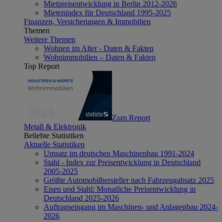
Mietpreisentwicklung in Berlin 2012-2026
Mietenindex für Deutschland 1995-2025
Finanzen, Versicherungen & Immobilien
Themen
Weitere Themen
Wohnen im Alter - Daten & Fakten
Wohnimmobilien – Daten & Fakten
Top Report
Zum Report
Metall & Elektronik
Beliebte Statistiken
Aktuelle Statistiken
Umsatz im deutschen Maschinenbau 1991-2024
Stahl - Index zur Preisentwicklung in Deutschland
2005-2025
Größte Automobilhersteller nach Fahrzeugabsatz 2025
Eisen und Stahl: Monatliche Preisentwicklung in
Deutschland 2025-2026
Auftragseingang im Maschinen- und Anlagenbau 2024-
2026