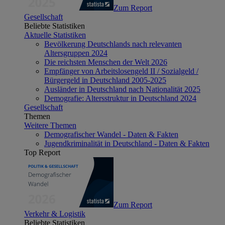
Zum Report
Gesellschaft
Beliebte Statistiken
Aktuelle Statistiken
Bevölkerung Deutschlands nach relevanten
Altersgruppen 2024
Die reichsten Menschen der Welt 2026
Empfänger von Arbeitslosengeld II / Sozialgeld /
Bürgergeld in Deutschland 2005-2025
Ausländer in Deutschland nach Nationalität 2025
Demografie: Altersstruktur in Deutschland 2024
Gesellschaft
Themen
Weitere Themen
Demografischer Wandel - Daten & Fakten
Jugendkriminalität in Deutschland - Daten & Fakten
Top Report
Zum Report
Verkehr & Logistik
Beliebte Statistiken