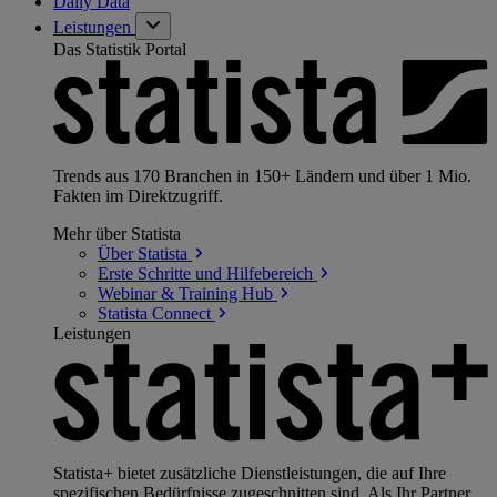
Daily Data
Leistungen
Das Statistik Portal
Trends aus 170 Branchen in 150+ Ländern und über 1 Mio.
Fakten im Direktzugriff.
Mehr über Statista
Über
Statista
Erste Schritte und
Hilfebereich
Webinar & Training
Hub
Statista
Connect
Leistungen
Statista+ bietet zusätzliche Dienstleistungen, die auf Ihre
spezifischen Bedürfnisse zugeschnitten sind. Als Ihr Partner