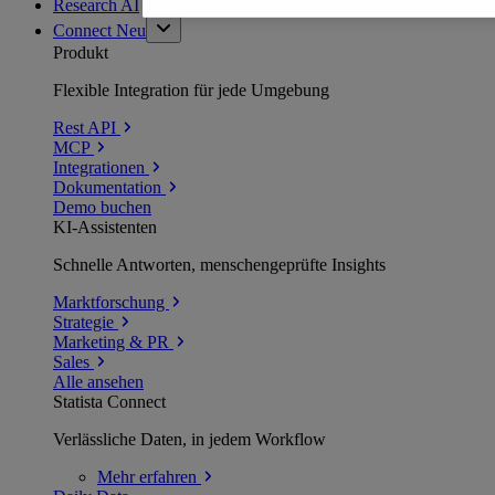
Research AI
Connect
Neu
Produkt
Flexible Integration für jede Umgebung
Rest API
MCP
Integrationen
Dokumentation
Demo buchen
KI-Assistenten
Schnelle Antworten, menschengeprüfte Insights
Marktforschung
Strategie
Marketing & PR
Sales
Alle ansehen
Statista Connect
Verlässliche Daten, in jedem Workflow
Mehr
erfahren