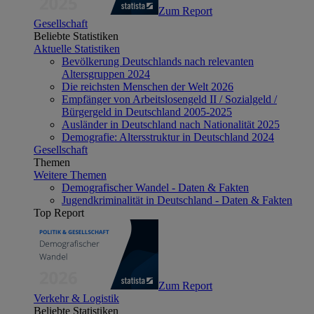
Zum Report
Gesellschaft
Beliebte Statistiken
Aktuelle Statistiken
Bevölkerung Deutschlands nach relevanten
Altersgruppen 2024
Die reichsten Menschen der Welt 2026
Empfänger von Arbeitslosengeld II / Sozialgeld /
Bürgergeld in Deutschland 2005-2025
Ausländer in Deutschland nach Nationalität 2025
Demografie: Altersstruktur in Deutschland 2024
Gesellschaft
Themen
Weitere Themen
Demografischer Wandel - Daten & Fakten
Jugendkriminalität in Deutschland - Daten & Fakten
Top Report
Zum Report
Verkehr & Logistik
Beliebte Statistiken