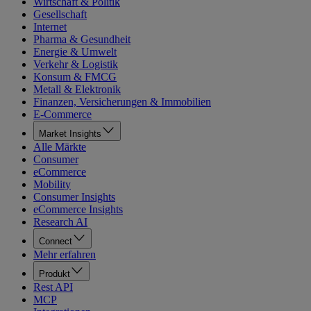
Wirtschaft & Politik
Gesellschaft
Internet
Pharma & Gesundheit
Energie & Umwelt
Verkehr & Logistik
Konsum & FMCG
Metall & Elektronik
Finanzen, Versicherungen & Immobilien
E-Commerce
Market Insights
Alle Märkte
Consumer
eCommerce
Mobility
Consumer Insights
eCommerce Insights
Research AI
Connect
Mehr erfahren
Produkt
Rest API
MCP