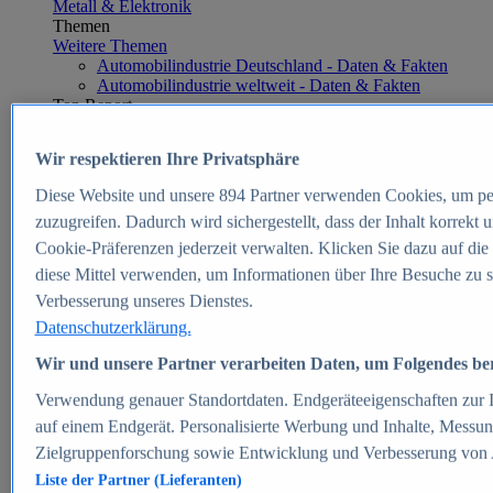
Metall & Elektronik
Themen
Weitere Themen
Automobilindustrie Deutschland - Daten & Fakten
Automobilindustrie weltweit - Daten & Fakten
Top Report
Wir respektieren Ihre Privatsphäre
Diese Website und unsere
894
Partner verwenden Cookies, um pe
Zum Report
zuzugreifen. Dadurch wird sichergestellt, dass der Inhalt korrekt
E-commerce
Cookie-Präferenzen jederzeit verwalten. Klicken Sie dazu auf die
Beliebte Statistiken
diese Mittel verwenden, um Informationen über Ihre Besuche zu s
Aktuelle Statistiken
E-Commerce - Entwicklung des Umsatzes in
Verbesserung unseres Dienstes.
Deutschland 1999-2025
Datenschutzerklärung.
Umsatz von Amazon in Deutschland und weltweit
2010-2025
Wir und unsere Partner verarbeiten Daten, um Folgendes bere
B2C-E-Commerce: Top-50 Online Shops in
Deutschland 2024
Verwendung genauer Standortdaten. Endgeräteeigenschaften zur Id
Marktanteile von Online-Zahlungsverfahren in
auf einem Endgerät. Personalisierte Werbung und Inhalte, Messu
Deutschland 2024
Zielgruppenforschung sowie Entwicklung und Verbesserung von
Umsatzstarke Warengruppen im Online-Handel in
Deutschland 2023-2025
Liste der Partner (Lieferanten)