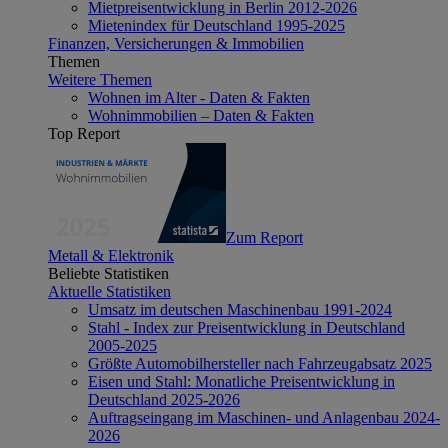
Mietpreisentwicklung in Berlin 2012-2026
Mietenindex für Deutschland 1995-2025
Finanzen, Versicherungen & Immobilien
Themen
Weitere Themen
Wohnen im Alter - Daten & Fakten
Wohnimmobilien – Daten & Fakten
Top Report
Zum Report
Metall & Elektronik
Beliebte Statistiken
Aktuelle Statistiken
Umsatz im deutschen Maschinenbau 1991-2024
Stahl - Index zur Preisentwicklung in Deutschland
2005-2025
Größte Automobilhersteller nach Fahrzeugabsatz 2025
Eisen und Stahl: Monatliche Preisentwicklung in
Deutschland 2025-2026
Auftragseingang im Maschinen- und Anlagenbau 2024-
2026