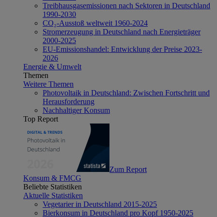
Treibhausgasemissionen nach Sektoren in Deutschland
1990-2030
CO₂-Ausstoß weltweit 1960-2024
Stromerzeugung in Deutschland nach Energieträger
2000-2025
EU-Emissionshandel: Entwicklung der Preise 2023-
2026
Energie & Umwelt
Themen
Weitere Themen
Photovoltaik in Deutschland: Zwischen Fortschritt und
Herausforderung
Nachhaltiger Konsum
Top Report
Zum Report
Konsum & FMCG
Beliebte Statistiken
Aktuelle Statistiken
Vegetarier in Deutschland 2015-2025
Bierkonsum in Deutschland pro Kopf 1950-2025