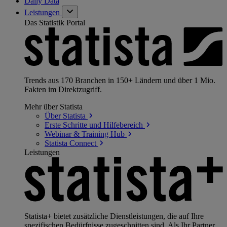
Daily Data
Leistungen
Das Statistik Portal
Trends aus 170 Branchen in 150+ Ländern und über 1 Mio.
Fakten im Direktzugriff.
Mehr über Statista
Über
Statista
Erste Schritte und
Hilfebereich
Webinar & Training
Hub
Statista
Connect
Leistungen
Statista+ bietet zusätzliche Dienstleistungen, die auf Ihre
spezifischen Bedürfnisse zugeschnitten sind. Als Ihr Partner