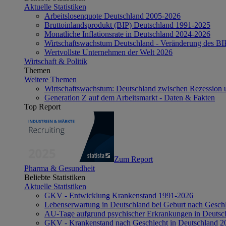
Aktuelle Statistiken
Arbeitslosenquote Deutschland 2005-2026
Bruttoinlandsprodukt (BIP) Deutschland 1991-2025
Monatliche Inflationsrate in Deutschland 2024-2026
Wirtschaftswachstum Deutschland - Veränderung des B
Wertvollste Unternehmen der Welt 2026
Wirtschaft & Politik
Themen
Weitere Themen
Wirtschaftswachstum: Deutschland zwischen Rezession 
Generation Z auf dem Arbeitsmarkt - Daten & Fakten
Top Report
Zum Report
Pharma & Gesundheit
Beliebte Statistiken
Aktuelle Statistiken
GKV - Entwicklung Krankenstand 1991-2026
Lebenserwartung in Deutschland bei Geburt nach Gesch
AU-Tage aufgrund psychischer Erkrankungen in Deutsc
GKV - Krankenstand nach Geschlecht in Deutschland 