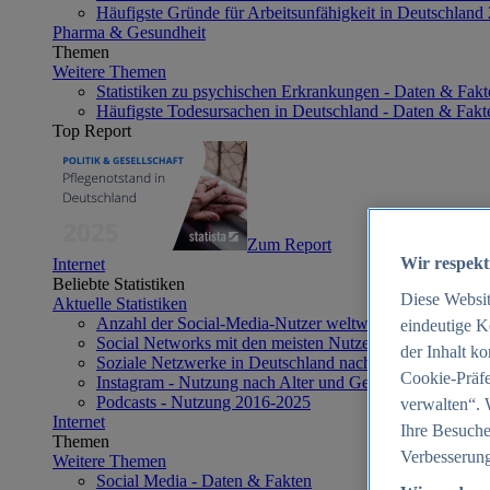
Häufigste Gründe für Arbeitsunfähigkeit in Deutschland
Pharma & Gesundheit
Themen
Weitere Themen
Statistiken zu psychischen Erkrankungen - Daten & Fakt
Häufigste Todesursachen in Deutschland - Daten & Fakt
Top Report
Zum Report
Wir respekt
Internet
Beliebte Statistiken
Diese Websi
Aktuelle Statistiken
Anzahl der Social-Media-Nutzer weltweit 2012-2025
eindeutige K
Social Networks mit den meisten Nutzern weltweit 2025
der Inhalt k
Soziale Netzwerke in Deutschland nach Generationen 2
Cookie-Präfe
Instagram - Nutzung nach Alter und Geschlecht in Deut
Podcasts - Nutzung 2016-2025
verwalten“. 
Internet
Ihre Besuche
Themen
Verbesserung
Weitere Themen
Social Media - Daten & Fakten