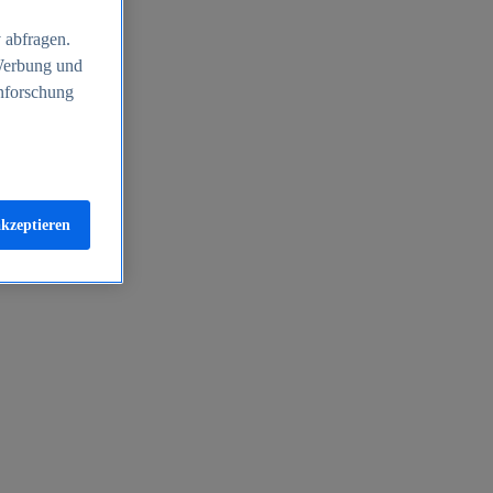
 abfragen.
 Werbung und
nforschung
akzeptieren