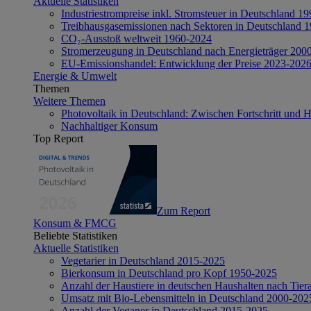
Aktuelle Statistiken
Industriestrompreise inkl. Stromsteuer in Deutschland 1
Treibhausgasemissionen nach Sektoren in Deutschland 
CO₂-Ausstoß weltweit 1960-2024
Stromerzeugung in Deutschland nach Energieträger 200
EU-Emissionshandel: Entwicklung der Preise 2023-202
Energie & Umwelt
Themen
Weitere Themen
Photovoltaik in Deutschland: Zwischen Fortschritt und 
Nachhaltiger Konsum
Top Report
Zum Report
Konsum & FMCG
Beliebte Statistiken
Aktuelle Statistiken
Vegetarier in Deutschland 2015-2025
Bierkonsum in Deutschland pro Kopf 1950-2025
Anzahl der Haustiere in deutschen Haushalten nach Tier
Umsatz mit Bio-Lebensmitteln in Deutschland 2000-202
Anzahl der Veganer in Deutschland 2015-2025