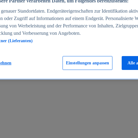
ere Partner verarbeiten Daten, um Folgendes bereitzustellen:
enauer Standortdaten. Endgeräteeigenschaften zur Identifikation aktiv
n oder Zugriff auf Informationen auf einem Endgerät. Personalisierte
sung von Werbeleistung und der Performance von Inhalten, Zielgruppe
cklung und Verbesserung von Angeboten.
tner (Lieferanten)
en 2024
lehnen
Einstellungen anpassen
Alle 
rgeld in Deutschland 2005-2025