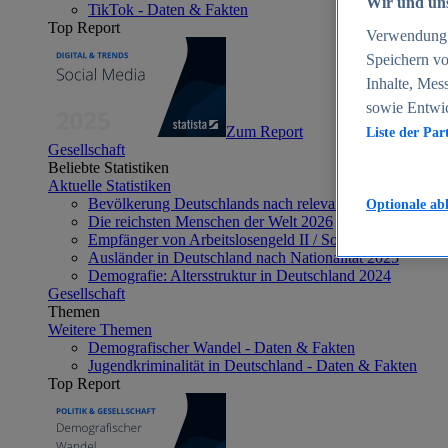
Wir und uns
TikTok - Daten & Fakten
Top Report
Verwendung g
Speichern vo
Inhalte, Mes
sowie Entwi
Zum Report
Liste der Par
Gesellschaft
Beliebte Statistiken
Aktuelle Statistiken
Bevölkerung Deutschlands nach relevanten Altersgrupp
Optionale ab
Die reichsten Menschen der Welt 2026
Empfänger von Arbeitslosengeld II / Sozialgeld / Bürge
Ausländer in Deutschland nach Nationalität 2025
Demografie: Altersstruktur in Deutschland 2024
Gesellschaft
Themen
Weitere Themen
Demografischer Wandel - Daten & Fakten
Jugendkriminalität in Deutschland - Daten & Fakten
Top Report