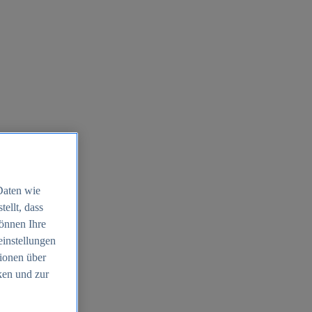
Daten wie
ellt, dass
können Ihre
einstellungen
ionen über
ken und zur