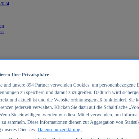
 2024
en
en
ieren Ihre Privatsphäre
te und unsere
894
Partner verwenden Cookies, um personenbezogene 
ennungen zu speichern und darauf zuzugreifen. Dadurch wird sichergest
orrekt und aktuell ist und die Website ordnungsgemäß funktioniert. Sie 
025
renzen jederzeit verwalten. Klicken Sie dazu auf die Schaltfläche „Vor
schland 2025
Wenn Sie einwilligen, werden wir diese Mittel verwenden, um Informat
 zu sammeln. Diese Informationen dienen zur Aggregation von Statisti
 unseres Dienstes.
Datenschutzerklärung.