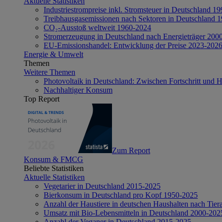
Aktuelle Statistiken
Industriestrompreise inkl. Stromsteuer in Deutschland 1
Treibhausgasemissionen nach Sektoren in Deutschland 
CO₂-Ausstoß weltweit 1960-2024
Stromerzeugung in Deutschland nach Energieträger 200
EU-Emissionshandel: Entwicklung der Preise 2023-202
Energie & Umwelt
Themen
Weitere Themen
Photovoltaik in Deutschland: Zwischen Fortschritt und 
Nachhaltiger Konsum
Top Report
Zum Report
Konsum & FMCG
Beliebte Statistiken
Aktuelle Statistiken
Vegetarier in Deutschland 2015-2025
Bierkonsum in Deutschland pro Kopf 1950-2025
Anzahl der Haustiere in deutschen Haushalten nach Tier
Umsatz mit Bio-Lebensmitteln in Deutschland 2000-202
Anzahl der Veganer in Deutschland 2015-2025