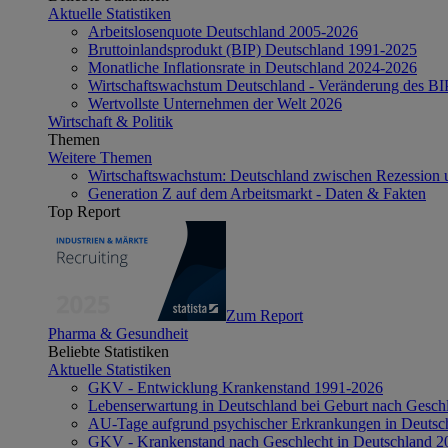
Aktuelle Statistiken
Arbeitslosenquote Deutschland 2005-2026
Bruttoinlandsprodukt (BIP) Deutschland 1991-2025
Monatliche Inflationsrate in Deutschland 2024-2026
Wirtschaftswachstum Deutschland - Veränderung des B
Wertvollste Unternehmen der Welt 2026
Wirtschaft & Politik
Themen
Weitere Themen
Wirtschaftswachstum: Deutschland zwischen Rezession 
Generation Z auf dem Arbeitsmarkt - Daten & Fakten
Top Report
Zum Report
Pharma & Gesundheit
Beliebte Statistiken
Aktuelle Statistiken
GKV - Entwicklung Krankenstand 1991-2026
Lebenserwartung in Deutschland bei Geburt nach Gesch
AU-Tage aufgrund psychischer Erkrankungen in Deutsc
GKV - Krankenstand nach Geschlecht in Deutschland 