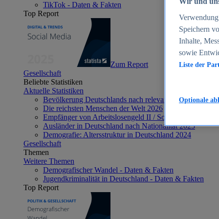
Wir und uns
TikTok - Daten & Fakten
Top Report
Verwendung g
Speichern vo
Inhalte, Mes
sowie Entwi
Zum Report
Liste der Par
Gesellschaft
Beliebte Statistiken
Aktuelle Statistiken
Bevölkerung Deutschlands nach relevanten Altersgrupp
Optionale ab
Die reichsten Menschen der Welt 2026
Empfänger von Arbeitslosengeld II / Sozialgeld / Bürge
Ausländer in Deutschland nach Nationalität 2025
Demografie: Altersstruktur in Deutschland 2024
Gesellschaft
Themen
Weitere Themen
Demografischer Wandel - Daten & Fakten
Jugendkriminalität in Deutschland - Daten & Fakten
Top Report