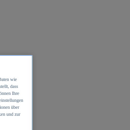
Daten wie
ellt, dass
können Ihre
einstellungen
ionen über
ken und zur