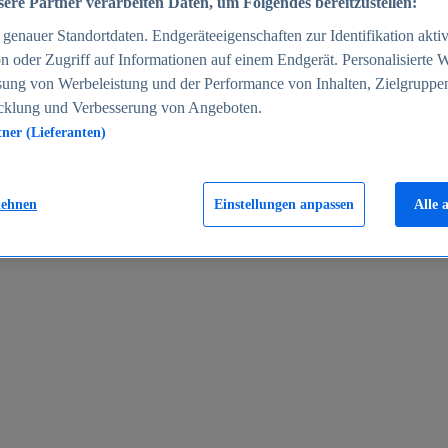
ere Partner verarbeiten Daten, um Folgendes bereitzustellen:
enauer Standortdaten. Endgeräteeigenschaften zur Identifikation aktiv
n oder Zugriff auf Informationen auf einem Endgerät. Personalisierte
sung von Werbeleistung und der Performance von Inhalten, Zielgruppe
cklung und Verbesserung von Angeboten.
tner (Lieferanten)
en 2024
lehnen
Einstellungen anpassen
Alle 
rgeld in Deutschland 2005-2025