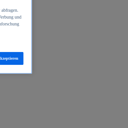
 abfragen.
 Werbung und
nforschung
akzeptieren