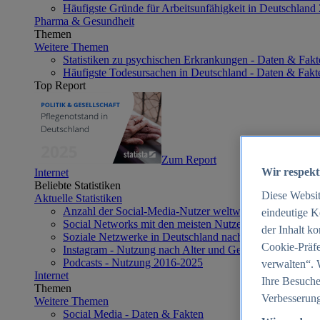
Häufigste Gründe für Arbeitsunfähigkeit in Deutschland
Pharma & Gesundheit
Themen
Weitere Themen
Statistiken zu psychischen Erkrankungen - Daten & Fakt
Häufigste Todesursachen in Deutschland - Daten & Fakt
Top Report
Zum Report
Wir respekt
Internet
Beliebte Statistiken
Diese Websi
Aktuelle Statistiken
Anzahl der Social-Media-Nutzer weltweit 2012-2025
eindeutige K
Social Networks mit den meisten Nutzern weltweit 2025
der Inhalt k
Soziale Netzwerke in Deutschland nach Generationen 2
Cookie-Präfe
Instagram - Nutzung nach Alter und Geschlecht in Deut
Podcasts - Nutzung 2016-2025
verwalten“. 
Internet
Ihre Besuche
Themen
Verbesserung
Weitere Themen
Social Media - Daten & Fakten