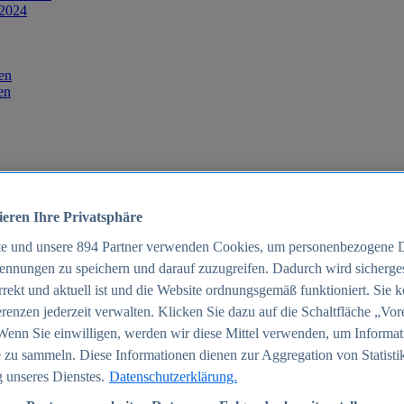
 2024
en
en
ieren Ihre Privatsphäre
te und unsere
894
Partner verwenden Cookies, um personenbezogene 
ennungen zu speichern und darauf zuzugreifen. Dadurch wird sichergest
orrekt und aktuell ist und die Website ordnungsgemäß funktioniert. Sie 
025
renzen jederzeit verwalten. Klicken Sie dazu auf die Schaltfläche „Vor
schland 2025
Wenn Sie einwilligen, werden wir diese Mittel verwenden, um Informat
 zu sammeln. Diese Informationen dienen zur Aggregation von Statisti
 unseres Dienstes.
Datenschutzerklärung.