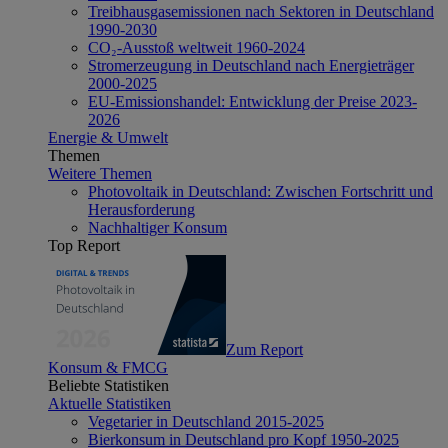
Treibhausgasemissionen nach Sektoren in Deutschland
1990-2030
CO₂-Ausstoß weltweit 1960-2024
Stromerzeugung in Deutschland nach Energieträger
2000-2025
EU-Emissionshandel: Entwicklung der Preise 2023-
2026
Energie & Umwelt
Themen
Weitere Themen
Photovoltaik in Deutschland: Zwischen Fortschritt und
Herausforderung
Nachhaltiger Konsum
Top Report
Zum Report
Konsum & FMCG
Beliebte Statistiken
Aktuelle Statistiken
Vegetarier in Deutschland 2015-2025
Bierkonsum in Deutschland pro Kopf 1950-2025