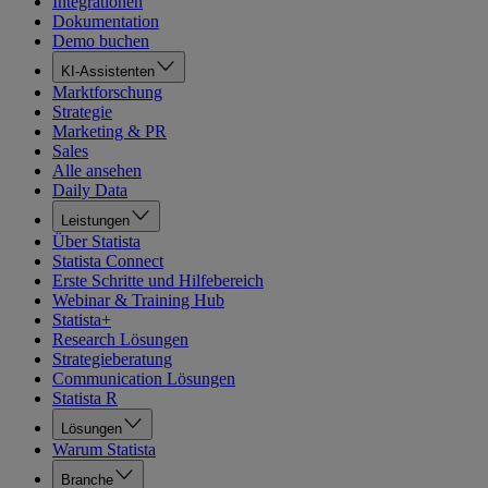
Integrationen
Dokumentation
Demo buchen
KI-Assistenten
Marktforschung
Strategie
Marketing & PR
Sales
Alle ansehen
Daily Data
Leistungen
Über Statista
Statista Connect
Erste Schritte und Hilfebereich
Webinar & Training Hub
Statista+
Research Lösungen
Strategieberatung
Communication Lösungen
Statista R
Lösungen
Warum Statista
Branche