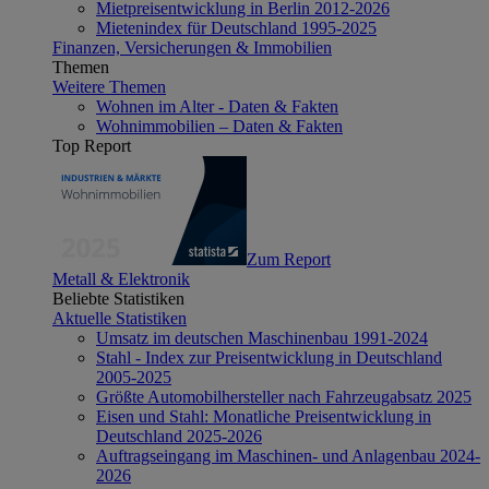
Mietpreisentwicklung in Berlin 2012-2026
Mietenindex für Deutschland 1995-2025
Finanzen, Versicherungen & Immobilien
Themen
Weitere Themen
Wohnen im Alter - Daten & Fakten
Wohnimmobilien – Daten & Fakten
Top Report
Zum Report
Metall & Elektronik
Beliebte Statistiken
Aktuelle Statistiken
Umsatz im deutschen Maschinenbau 1991-2024
Stahl - Index zur Preisentwicklung in Deutschland
2005-2025
Größte Automobilhersteller nach Fahrzeugabsatz 2025
Eisen und Stahl: Monatliche Preisentwicklung in
Deutschland 2025-2026
Auftragseingang im Maschinen- und Anlagenbau 2024-
2026