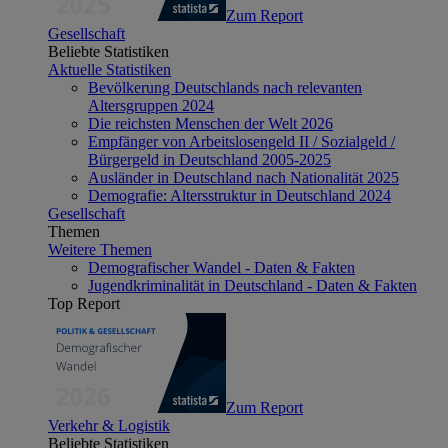
Zum Report
Gesellschaft
Beliebte Statistiken
Aktuelle Statistiken
Bevölkerung Deutschlands nach relevanten
Altersgruppen 2024
Die reichsten Menschen der Welt 2026
Empfänger von Arbeitslosengeld II / Sozialgeld /
Bürgergeld in Deutschland 2005-2025
Ausländer in Deutschland nach Nationalität 2025
Demografie: Altersstruktur in Deutschland 2024
Gesellschaft
Themen
Weitere Themen
Demografischer Wandel - Daten & Fakten
Jugendkriminalität in Deutschland - Daten & Fakten
Top Report
Zum Report
Verkehr & Logistik
Beliebte Statistiken