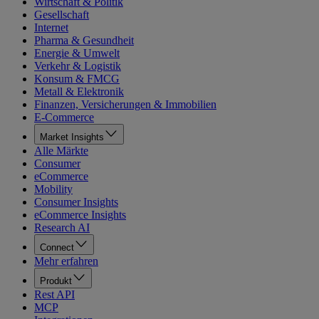
Wirtschaft & Politik
Gesellschaft
Internet
Pharma & Gesundheit
Energie & Umwelt
Verkehr & Logistik
Konsum & FMCG
Metall & Elektronik
Finanzen, Versicherungen & Immobilien
E-Commerce
Market Insights
Alle Märkte
Consumer
eCommerce
Mobility
Consumer Insights
eCommerce Insights
Research AI
Connect
Mehr erfahren
Produkt
Rest API
MCP