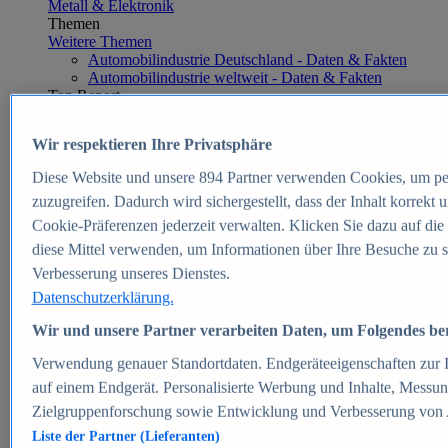
Metall & Elektronik
Themen
Weitere Themen
Automobilindustrie Deutschland - Daten & Fakten
Automobilindustrie weltweit - Daten & Fakten
Top Report
Wir respektieren Ihre Privatsphäre
Diese Website und unsere
894
Partner verwenden Cookies, um pe
Zum Report
zuzugreifen. Dadurch wird sichergestellt, dass der Inhalt korrekt
E-commerce
Cookie-Präferenzen jederzeit verwalten. Klicken Sie dazu auf die
Beliebte Statistiken
diese Mittel verwenden, um Informationen über Ihre Besuche zu s
Aktuelle Statistiken
E-Commerce - Entwicklung des Umsatzes in
Verbesserung unseres Dienstes.
Deutschland 1999-2025
Datenschutzerklärung.
Umsatz von Amazon in Deutschland und weltweit
2010-2025
Wir und unsere Partner verarbeiten Daten, um Folgendes bere
B2C-E-Commerce: Top-50 Online Shops in
Deutschland 2024
Verwendung genauer Standortdaten. Endgeräteeigenschaften zur Id
Marktanteile von Online-Zahlungsverfahren in
auf einem Endgerät. Personalisierte Werbung und Inhalte, Messu
Deutschland 2024
Zielgruppenforschung sowie Entwicklung und Verbesserung von
Umsatzstarke Warengruppen im Online-Handel in
Deutschland 2023-2025
Liste der Partner (Lieferanten)