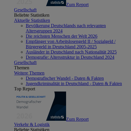
Zum Report
Gesellschaft
Beliebte Statistiken
Aktuelle Statistiken
Bevölkerung Deutschlands nach relevanten
Altersgruppen 2024
Die reichsten Menschen der Welt 2026
Empfänger von Arbeitslosengeld II / Sozialgeld /
Bürgergeld in Deutschland 2005-2025
Ausländer in Deutschland nach Nationalität 2025
Demografie: Altersstruktur in Deutschland 2024
Gesellschaft
Themen
Weitere Themen
Demografischer Wandel - Daten & Fakten
Jugendkriminalität in Deutschland - Daten & Fakten
Top Report
Zum Report
Verkehr & Logistik
Beliebte Statistiken