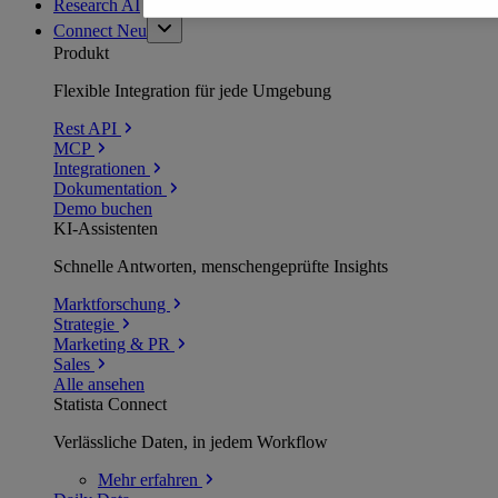
Research AI
Connect
Neu
Produkt
Flexible Integration für jede Umgebung
Rest API
MCP
Integrationen
Dokumentation
Demo buchen
KI-Assistenten
Schnelle Antworten, menschengeprüfte Insights
Marktforschung
Strategie
Marketing & PR
Sales
Alle ansehen
Statista Connect
Verlässliche Daten, in jedem Workflow
Mehr
erfahren