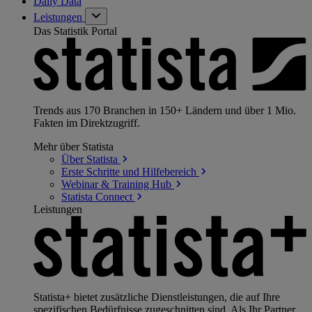
Daily Data
Leistungen
Das Statistik Portal
Trends aus 170 Branchen in 150+ Ländern und über 1 Mio.
Fakten im Direktzugriff.
Mehr über Statista
Über
Statista
Erste Schritte und
Hilfebereich
Webinar & Training
Hub
Statista
Connect
Leistungen
Statista+ bietet zusätzliche Dienstleistungen, die auf Ihre
spezifischen Bedürfnisse zugeschnitten sind. Als Ihr Partner