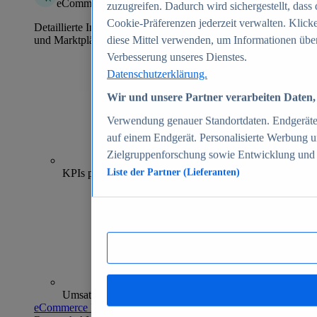
eCommerce Insights
zuzugreifen. Dadurch wird sichergestellt, dass 
Cookie-Präferenzen jederzeit verwalten. Klick
Detaillierte Informationen zu mehr als 39.000 Online-Shops
und Marktplätzen
diese Mittel verwenden, um Informationen über
Verbesserung unseres Dienstes.
Datenschutzerklärung.
Wir und unsere Partner verarbeiten Daten, 
Verwendung genauer Standortdaten. Endgeräteei
auf einem Endgerät. Personalisierte Werbung 
Zielgruppenforschung sowie Entwicklung und
70+
KPIs pro Shop
Liste der Partner (Lieferanten)
Umsatzanalysen und -prognosen
eCommerce Insights entdecken