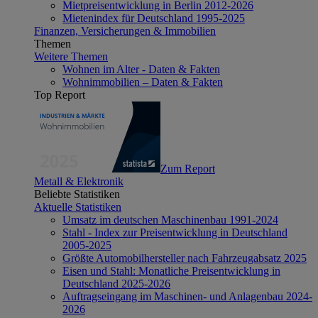
Mietpreisentwicklung in Berlin 2012-2026
Mietenindex für Deutschland 1995-2025
Finanzen, Versicherungen & Immobilien
Themen
Weitere Themen
Wohnen im Alter - Daten & Fakten
Wohnimmobilien – Daten & Fakten
Top Report
Zum Report
Metall & Elektronik
Beliebte Statistiken
Aktuelle Statistiken
Umsatz im deutschen Maschinenbau 1991-2024
Stahl - Index zur Preisentwicklung in Deutschland
2005-2025
Größte Automobilhersteller nach Fahrzeugabsatz 2025
Eisen und Stahl: Monatliche Preisentwicklung in
Deutschland 2025-2026
Auftragseingang im Maschinen- und Anlagenbau 2024-
2026