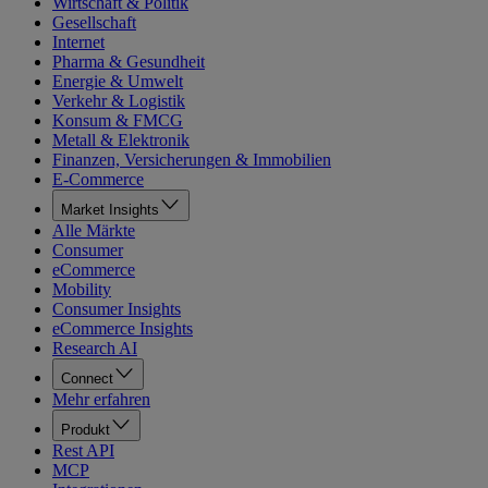
Wirtschaft & Politik
Gesellschaft
Internet
Pharma & Gesundheit
Energie & Umwelt
Verkehr & Logistik
Konsum & FMCG
Metall & Elektronik
Finanzen, Versicherungen & Immobilien
E-Commerce
Market Insights
Alle Märkte
Consumer
eCommerce
Mobility
Consumer Insights
eCommerce Insights
Research AI
Connect
Mehr erfahren
Produkt
Rest API
MCP