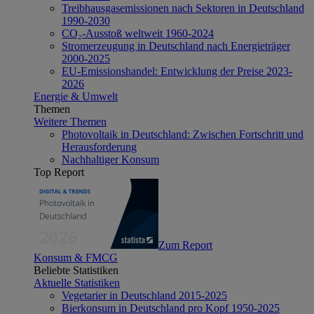
Treibhausgasemissionen nach Sektoren in Deutschland
1990-2030
CO₂-Ausstoß weltweit 1960-2024
Stromerzeugung in Deutschland nach Energieträger
2000-2025
EU-Emissionshandel: Entwicklung der Preise 2023-
2026
Energie & Umwelt
Themen
Weitere Themen
Photovoltaik in Deutschland: Zwischen Fortschritt und
Herausforderung
Nachhaltiger Konsum
Top Report
Zum Report
Konsum & FMCG
Beliebte Statistiken
Aktuelle Statistiken
Vegetarier in Deutschland 2015-2025
Bierkonsum in Deutschland pro Kopf 1950-2025