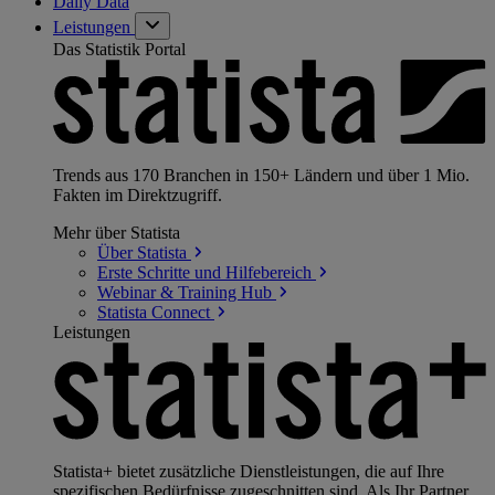
Daily Data
Leistungen
Das Statistik Portal
Trends aus 170 Branchen in 150+ Ländern und über 1 Mio.
Fakten im Direktzugriff.
Mehr über Statista
Über
Statista
Erste Schritte und
Hilfebereich
Webinar & Training
Hub
Statista
Connect
Leistungen
Statista+ bietet zusätzliche Dienstleistungen, die auf Ihre
spezifischen Bedürfnisse zugeschnitten sind. Als Ihr Partner