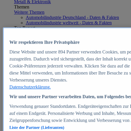
Metall & Elektronik
Themen
Weitere Themen
Automobilindustrie Deutschland - Daten & Fakten
Automobilindustrie weltweit - Daten & Fakten
Top Report
Wir respektieren Ihre Privatsphäre
Diese Website und unsere
894
Partner verwenden Cookies, um pe
Zum Report
zuzugreifen. Dadurch wird sichergestellt, dass der Inhalt korrekt
E-commerce
Cookie-Präferenzen jederzeit verwalten. Klicken Sie dazu auf die
Beliebte Statistiken
diese Mittel verwenden, um Informationen über Ihre Besuche zu s
Aktuelle Statistiken
E-Commerce - Entwicklung des Umsatzes in
Verbesserung unseres Dienstes.
Deutschland 1999-2025
Datenschutzerklärung.
Umsatz von Amazon in Deutschland und weltweit
2010-2025
Wir und unsere Partner verarbeiten Daten, um Folgendes bere
B2C-E-Commerce: Top-50 Online Shops in
Deutschland 2024
Verwendung genauer Standortdaten. Endgeräteeigenschaften zur Id
Marktanteile von Online-Zahlungsverfahren in
auf einem Endgerät. Personalisierte Werbung und Inhalte, Messu
Deutschland 2024
Zielgruppenforschung sowie Entwicklung und Verbesserung von
Umsatzstarke Warengruppen im Online-Handel in
Deutschland 2023-2025
Liste der Partner (Lieferanten)