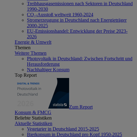
Treibhausgasemissionen nach Sektoren in Deutschland
1990-2030
CO₂-Ausstoß weltweit 1960-2024
Stromerzeugung in Deutschland nach Energieträger
2000-2025
EU-Emissionshandel: Entwicklung der Preise 2023-
2026
Energie & Umwelt
Themen
Weitere Themen
Photovoltaik in Deutschland: Zwischen Fortschritt und
Herausforderung
Nachhaltiger Konsum
Top Report
Zum Report
Konsum & FMCG
Beliebte Statistiken
Aktuelle Statistiken
Vegetarier in Deutschland 2015-2025
Bierkonsum in Deutschland pro Kopf 1950-2025