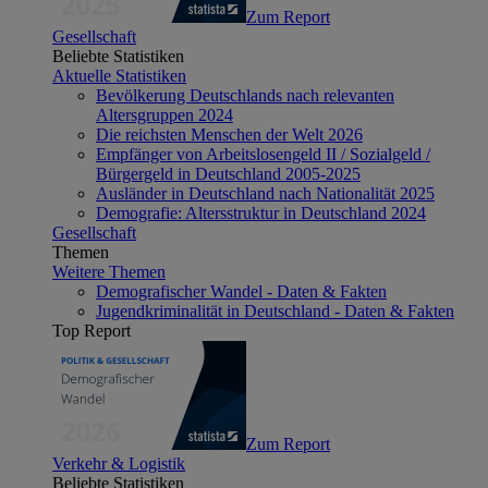
Zum Report
Gesellschaft
Beliebte Statistiken
Aktuelle Statistiken
Bevölkerung Deutschlands nach relevanten
Altersgruppen 2024
Die reichsten Menschen der Welt 2026
Empfänger von Arbeitslosengeld II / Sozialgeld /
Bürgergeld in Deutschland 2005-2025
Ausländer in Deutschland nach Nationalität 2025
Demografie: Altersstruktur in Deutschland 2024
Gesellschaft
Themen
Weitere Themen
Demografischer Wandel - Daten & Fakten
Jugendkriminalität in Deutschland - Daten & Fakten
Top Report
Zum Report
Verkehr & Logistik
Beliebte Statistiken