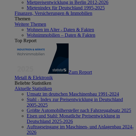
Mietpreisentwicklung in Berlin 2012-2026
Mietenindex für Deutschland 1995-2025
Finanzen, Versicherungen & Immobilien
Themen
Weitere Themen
Wohnen im Alter - Daten & Fakten
Wohnimmobilien – Daten & Fakten
Top Report
Zum Report
Metall & Elektronik
Beliebte Statistiken
Aktuelle Statistiken
Umsatz im deutschen Maschinenbau 1991-2024
Stahl - Index zur Preisentwicklung in Deutschland
2005-2025
Größte Automobilhersteller nach Fahrzeugabsatz 2025
Eisen und Stahl: Monatliche Preisentwicklung in
Deutschland 2025-2026
Auftragseingang im Maschinen- und Anlagenbau 2024-
2026