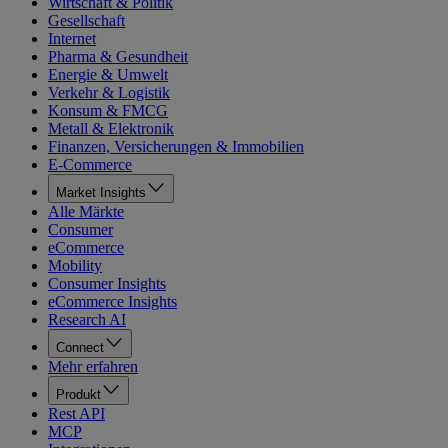
Wirtschaft & Politik
Gesellschaft
Internet
Pharma & Gesundheit
Energie & Umwelt
Verkehr & Logistik
Konsum & FMCG
Metall & Elektronik
Finanzen, Versicherungen & Immobilien
E-Commerce
Market Insights
Alle Märkte
Consumer
eCommerce
Mobility
Consumer Insights
eCommerce Insights
Research AI
Connect
Mehr erfahren
Produkt
Rest API
MCP