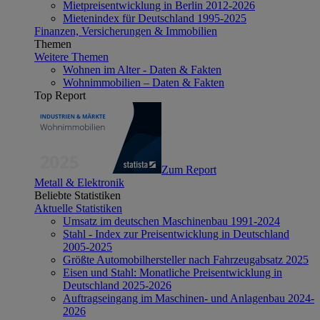
Mietpreisentwicklung in Berlin 2012-2026
Mietenindex für Deutschland 1995-2025
Finanzen, Versicherungen & Immobilien
Themen
Weitere Themen
Wohnen im Alter - Daten & Fakten
Wohnimmobilien – Daten & Fakten
Top Report
Zum Report
Metall & Elektronik
Beliebte Statistiken
Aktuelle Statistiken
Umsatz im deutschen Maschinenbau 1991-2024
Stahl - Index zur Preisentwicklung in Deutschland
2005-2025
Größte Automobilhersteller nach Fahrzeugabsatz 2025
Eisen und Stahl: Monatliche Preisentwicklung in
Deutschland 2025-2026
Auftragseingang im Maschinen- und Anlagenbau 2024-
2026