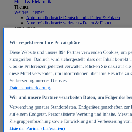
Metall & Elektronik
Themen
Weitere Themen
Automobilindustrie Deutschland - Daten & Fakten
Automobilindustrie weltweit - Daten & Fakten
Top Report
Wir respektieren Ihre Privatsphäre
Diese Website und unsere
894
Partner verwenden Cookies, um pe
Zum Report
zuzugreifen. Dadurch wird sichergestellt, dass der Inhalt korrekt
E-commerce
Cookie-Präferenzen jederzeit verwalten. Klicken Sie dazu auf die
Beliebte Statistiken
diese Mittel verwenden, um Informationen über Ihre Besuche zu s
Aktuelle Statistiken
E-Commerce - Entwicklung des Umsatzes in
Verbesserung unseres Dienstes.
Deutschland 1999-2025
Datenschutzerklärung.
Umsatz von Amazon in Deutschland und weltweit
2010-2025
Wir und unsere Partner verarbeiten Daten, um Folgendes bere
B2C-E-Commerce: Top-50 Online Shops in
Deutschland 2024
Verwendung genauer Standortdaten. Endgeräteeigenschaften zur Id
Marktanteile von Online-Zahlungsverfahren in
auf einem Endgerät. Personalisierte Werbung und Inhalte, Messu
Deutschland 2024
Zielgruppenforschung sowie Entwicklung und Verbesserung von
Umsatzstarke Warengruppen im Online-Handel in
Deutschland 2023-2025
Liste der Partner (Lieferanten)