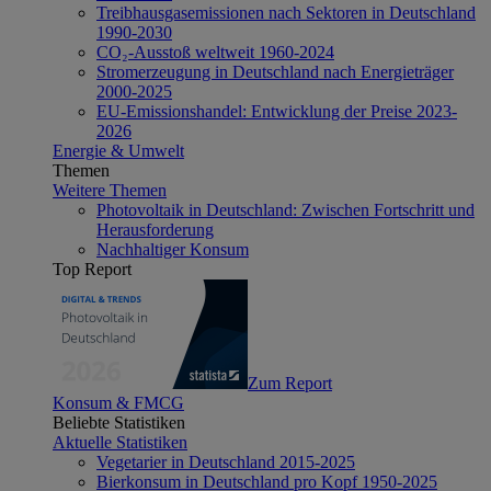
Treibhausgasemissionen nach Sektoren in Deutschland
1990-2030
CO₂-Ausstoß weltweit 1960-2024
Stromerzeugung in Deutschland nach Energieträger
2000-2025
EU-Emissionshandel: Entwicklung der Preise 2023-
2026
Energie & Umwelt
Themen
Weitere Themen
Photovoltaik in Deutschland: Zwischen Fortschritt und
Herausforderung
Nachhaltiger Konsum
Top Report
Zum Report
Konsum & FMCG
Beliebte Statistiken
Aktuelle Statistiken
Vegetarier in Deutschland 2015-2025
Bierkonsum in Deutschland pro Kopf 1950-2025