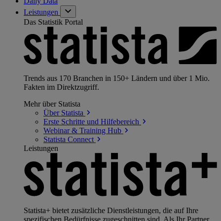
Daily Data
Leistungen
Das Statistik Portal
Trends aus 170 Branchen in 150+ Ländern und über 1 Mio.
Fakten im Direktzugriff.
Mehr über Statista
Über
Statista
Erste Schritte und
Hilfebereich
Webinar & Training
Hub
Statista
Connect
Leistungen
Statista+ bietet zusätzliche Dienstleistungen, die auf Ihre
spezifischen Bedürfnisse zugeschnitten sind. Als Ihr Partner