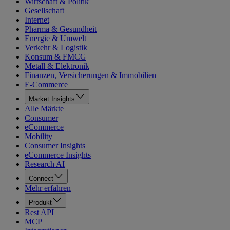
Wirtschaft & Politik
Gesellschaft
Internet
Pharma & Gesundheit
Energie & Umwelt
Verkehr & Logistik
Konsum & FMCG
Metall & Elektronik
Finanzen, Versicherungen & Immobilien
E-Commerce
Market Insights
Alle Märkte
Consumer
eCommerce
Mobility
Consumer Insights
eCommerce Insights
Research AI
Connect
Mehr erfahren
Produkt
Rest API
MCP