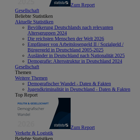
Zum Report
Gesellschaft
Beliebte Statistiken
Aktuelle Statistiken
Bevölkerung Deutschlands nach relevanten
Altersgruppen 2024
Die reichsten Menschen der Welt 2026
Empfänger von Arbeitslosengeld II / Sozialgeld /
Bürgergeld in Deutschland 2005-2025
Ausländer in Deutschland nach Nationalität 2025
Demografie: Altersstruktur in Deutschland 2024
Gesellschaft
Themen
Weitere Themen
Demografischer Wandel - Daten & Fakten
Jugendkriminalität in Deutschland - Daten & Fakten
Top Report
Zum Report
Verkehr & Logistik
Beliebte Statistiken