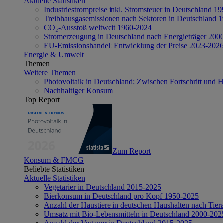
Aktuelle Statistiken
Industriestrompreise inkl. Stromsteuer in Deutschland 1
Treibhausgasemissionen nach Sektoren in Deutschland 
CO₂-Ausstoß weltweit 1960-2024
Stromerzeugung in Deutschland nach Energieträger 200
EU-Emissionshandel: Entwicklung der Preise 2023-202
Energie & Umwelt
Themen
Weitere Themen
Photovoltaik in Deutschland: Zwischen Fortschritt und 
Nachhaltiger Konsum
Top Report
Zum Report
Konsum & FMCG
Beliebte Statistiken
Aktuelle Statistiken
Vegetarier in Deutschland 2015-2025
Bierkonsum in Deutschland pro Kopf 1950-2025
Anzahl der Haustiere in deutschen Haushalten nach Tier
Umsatz mit Bio-Lebensmitteln in Deutschland 2000-202
Anzahl der Veganer in Deutschland 2015-2025