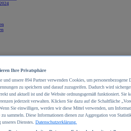
 2024
en
en
ieren Ihre Privatsphäre
te und unsere
894
Partner verwenden Cookies, um personenbezogene 
ennungen zu speichern und darauf zuzugreifen. Dadurch wird sichergest
orrekt und aktuell ist und die Website ordnungsgemäß funktioniert. Sie 
025
renzen jederzeit verwalten. Klicken Sie dazu auf die Schaltfläche „Vor
schland 2025
Wenn Sie einwilligen, werden wir diese Mittel verwenden, um Informat
 zu sammeln. Diese Informationen dienen zur Aggregation von Statisti
 unseres Dienstes.
Datenschutzerklärung.