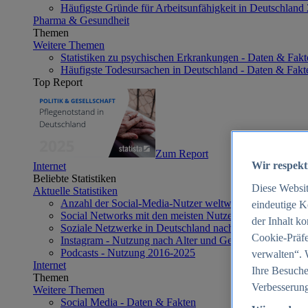
Häufigste Gründe für Arbeitsunfähigkeit in Deutschland
Pharma & Gesundheit
Themen
Weitere Themen
Statistiken zu psychischen Erkrankungen - Daten & Fakt
Häufigste Todesursachen in Deutschland - Daten & Fakt
Top Report
Zum Report
Wir respekt
Internet
Beliebte Statistiken
Diese Websi
Aktuelle Statistiken
Anzahl der Social-Media-Nutzer weltweit 2012-2025
eindeutige K
Social Networks mit den meisten Nutzern weltweit 2025
der Inhalt k
Soziale Netzwerke in Deutschland nach Generationen 2
Cookie-Präfe
Instagram - Nutzung nach Alter und Geschlecht in Deut
Podcasts - Nutzung 2016-2025
verwalten“. 
Internet
Ihre Besuche
Themen
Verbesserung
Weitere Themen
Social Media - Daten & Fakten