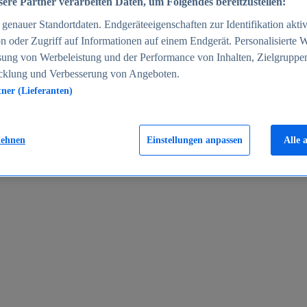
ere Partner verarbeiten Daten, um Folgendes bereitzustellen:
enauer Standortdaten. Endgeräteeigenschaften zur Identifikation aktiv
n oder Zugriff auf Informationen auf einem Endgerät. Personalisierte
sung von Werbeleistung und der Performance von Inhalten, Zielgruppe
cklung und Verbesserung von Angeboten.
tner (Lieferanten)
en 2024
lehnen
Einstellungen anpassen
Alle 
rgeld in Deutschland 2005-2025