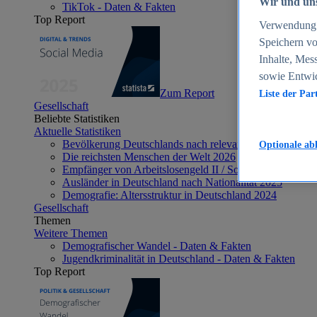
Wir und uns
TikTok - Daten & Fakten
Top Report
Verwendung g
Speichern vo
Inhalte, Mes
sowie Entwi
Zum Report
Liste der Par
Gesellschaft
Beliebte Statistiken
Aktuelle Statistiken
Bevölkerung Deutschlands nach relevanten Altersgrupp
Optionale ab
Die reichsten Menschen der Welt 2026
Empfänger von Arbeitslosengeld II / Sozialgeld / Bürge
Ausländer in Deutschland nach Nationalität 2025
Demografie: Altersstruktur in Deutschland 2024
Gesellschaft
Themen
Weitere Themen
Demografischer Wandel - Daten & Fakten
Jugendkriminalität in Deutschland - Daten & Fakten
Top Report