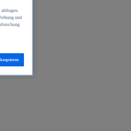
 abfragen.
 Werbung und
nforschung
akzeptieren