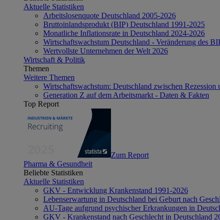
Aktuelle Statistiken
Arbeitslosenquote Deutschland 2005-2026
Bruttoinlandsprodukt (BIP) Deutschland 1991-2025
Monatliche Inflationsrate in Deutschland 2024-2026
Wirtschaftswachstum Deutschland - Veränderung des B
Wertvollste Unternehmen der Welt 2026
Wirtschaft & Politik
Themen
Weitere Themen
Wirtschaftswachstum: Deutschland zwischen Rezession 
Generation Z auf dem Arbeitsmarkt - Daten & Fakten
Top Report
Zum Report
Pharma & Gesundheit
Beliebte Statistiken
Aktuelle Statistiken
GKV - Entwicklung Krankenstand 1991-2026
Lebenserwartung in Deutschland bei Geburt nach Gesch
AU-Tage aufgrund psychischer Erkrankungen in Deutsc
GKV - Krankenstand nach Geschlecht in Deutschland 