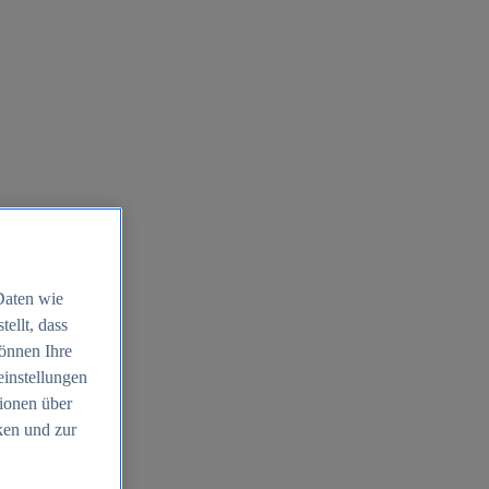
Daten wie
ellt, dass
können Ihre
einstellungen
ionen über
ken und zur