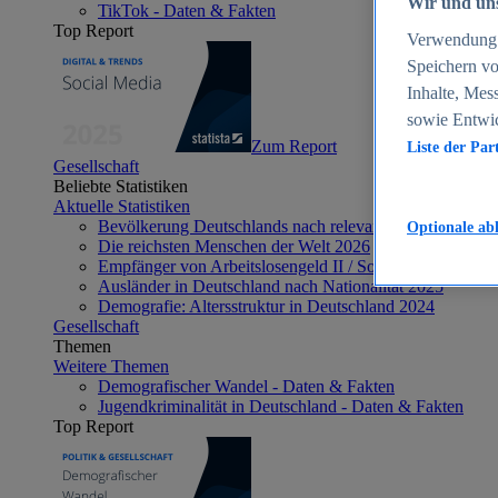
Wir und uns
TikTok - Daten & Fakten
Top Report
Verwendung g
Speichern vo
Inhalte, Mes
sowie Entwi
Zum Report
Liste der Par
Gesellschaft
Beliebte Statistiken
Aktuelle Statistiken
Bevölkerung Deutschlands nach relevanten Altersgrupp
Optionale ab
Die reichsten Menschen der Welt 2026
Empfänger von Arbeitslosengeld II / Sozialgeld / Bürge
Ausländer in Deutschland nach Nationalität 2025
Demografie: Altersstruktur in Deutschland 2024
Gesellschaft
Themen
Weitere Themen
Demografischer Wandel - Daten & Fakten
Jugendkriminalität in Deutschland - Daten & Fakten
Top Report