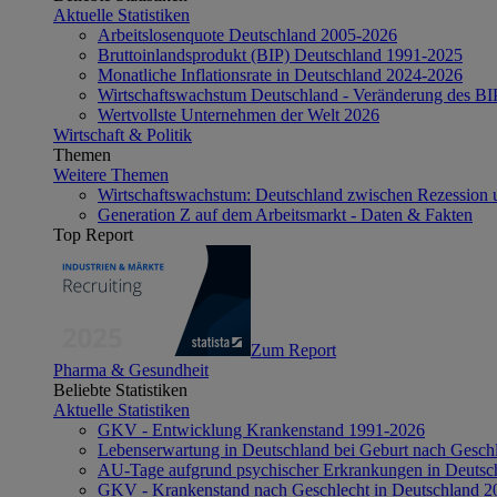
Aktuelle Statistiken
Arbeitslosenquote Deutschland 2005-2026
Bruttoinlandsprodukt (BIP) Deutschland 1991-2025
Monatliche Inflationsrate in Deutschland 2024-2026
Wirtschaftswachstum Deutschland - Veränderung des B
Wertvollste Unternehmen der Welt 2026
Wirtschaft & Politik
Themen
Weitere Themen
Wirtschaftswachstum: Deutschland zwischen Rezession 
Generation Z auf dem Arbeitsmarkt - Daten & Fakten
Top Report
Zum Report
Pharma & Gesundheit
Beliebte Statistiken
Aktuelle Statistiken
GKV - Entwicklung Krankenstand 1991-2026
Lebenserwartung in Deutschland bei Geburt nach Gesch
AU-Tage aufgrund psychischer Erkrankungen in Deutsc
GKV - Krankenstand nach Geschlecht in Deutschland 