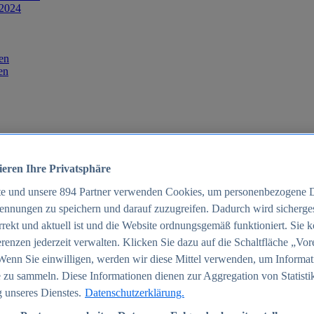
 2024
en
en
ieren Ihre Privatsphäre
te und unsere
894
Partner verwenden Cookies, um personenbezogene 
ennungen zu speichern und darauf zuzugreifen. Dadurch wird sichergest
orrekt und aktuell ist und die Website ordnungsgemäß funktioniert. Sie 
025
renzen jederzeit verwalten. Klicken Sie dazu auf die Schaltfläche „Vor
schland 2025
Wenn Sie einwilligen, werden wir diese Mittel verwenden, um Informat
 zu sammeln. Diese Informationen dienen zur Aggregation von Statisti
 unseres Dienstes.
Datenschutzerklärung.