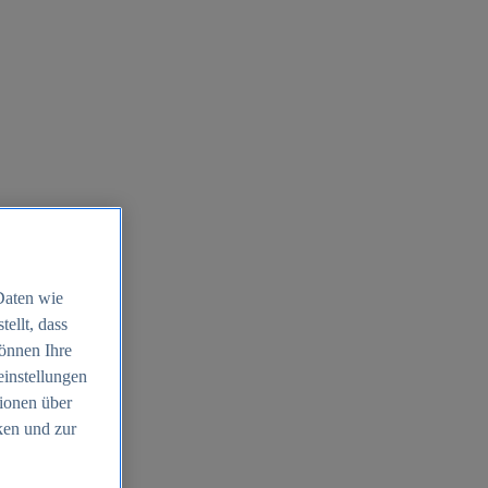
Daten wie
ellt, dass
können Ihre
einstellungen
ionen über
ken und zur