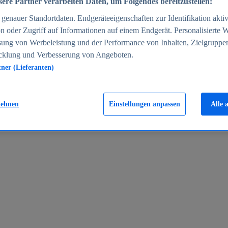
ere Partner verarbeiten Daten, um Folgendes bereitzustellen:
enauer Standortdaten. Endgeräteeigenschaften zur Identifikation aktiv
n oder Zugriff auf Informationen auf einem Endgerät. Personalisierte
sung von Werbeleistung und der Performance von Inhalten, Zielgruppe
cklung und Verbesserung von Angeboten.
tner (Lieferanten)
en 2024
lehnen
Einstellungen anpassen
Alle 
rgeld in Deutschland 2005-2025