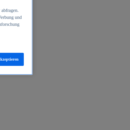
 abfragen.
 Werbung und
nforschung
akzeptieren