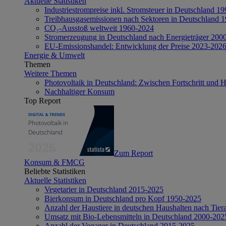
Aktuelle Statistiken
Industriestrompreise inkl. Stromsteuer in Deutschland 1
Treibhausgasemissionen nach Sektoren in Deutschland 
CO₂-Ausstoß weltweit 1960-2024
Stromerzeugung in Deutschland nach Energieträger 200
EU-Emissionshandel: Entwicklung der Preise 2023-202
Energie & Umwelt
Themen
Weitere Themen
Photovoltaik in Deutschland: Zwischen Fortschritt und 
Nachhaltiger Konsum
Top Report
Zum Report
Konsum & FMCG
Beliebte Statistiken
Aktuelle Statistiken
Vegetarier in Deutschland 2015-2025
Bierkonsum in Deutschland pro Kopf 1950-2025
Anzahl der Haustiere in deutschen Haushalten nach Tier
Umsatz mit Bio-Lebensmitteln in Deutschland 2000-202
Anzahl der Veganer in Deutschland 2015-2025