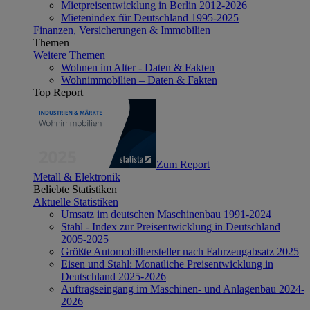
Mietpreisentwicklung in Berlin 2012-2026
Mietenindex für Deutschland 1995-2025
Finanzen, Versicherungen & Immobilien
Themen
Weitere Themen
Wohnen im Alter - Daten & Fakten
Wohnimmobilien – Daten & Fakten
Top Report
Zum Report
Metall & Elektronik
Beliebte Statistiken
Aktuelle Statistiken
Umsatz im deutschen Maschinenbau 1991-2024
Stahl - Index zur Preisentwicklung in Deutschland
2005-2025
Größte Automobilhersteller nach Fahrzeugabsatz 2025
Eisen und Stahl: Monatliche Preisentwicklung in
Deutschland 2025-2026
Auftragseingang im Maschinen- und Anlagenbau 2024-
2026