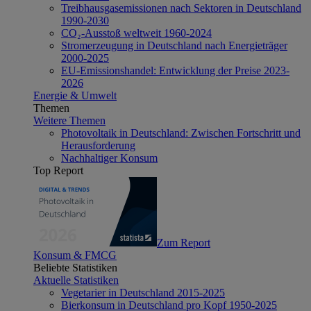
Treibhausgasemissionen nach Sektoren in Deutschland
1990-2030
CO₂-Ausstoß weltweit 1960-2024
Stromerzeugung in Deutschland nach Energieträger
2000-2025
EU-Emissionshandel: Entwicklung der Preise 2023-
2026
Energie & Umwelt
Themen
Weitere Themen
Photovoltaik in Deutschland: Zwischen Fortschritt und
Herausforderung
Nachhaltiger Konsum
Top Report
Zum Report
Konsum & FMCG
Beliebte Statistiken
Aktuelle Statistiken
Vegetarier in Deutschland 2015-2025
Bierkonsum in Deutschland pro Kopf 1950-2025