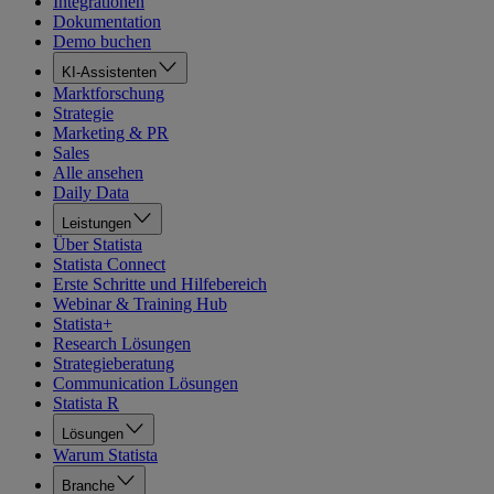
Integrationen
Dokumentation
Demo buchen
KI-Assistenten
Marktforschung
Strategie
Marketing & PR
Sales
Alle ansehen
Daily Data
Leistungen
Über Statista
Statista Connect
Erste Schritte und Hilfebereich
Webinar & Training Hub
Statista+
Research Lösungen
Strategieberatung
Communication Lösungen
Statista R
Lösungen
Warum Statista
Branche