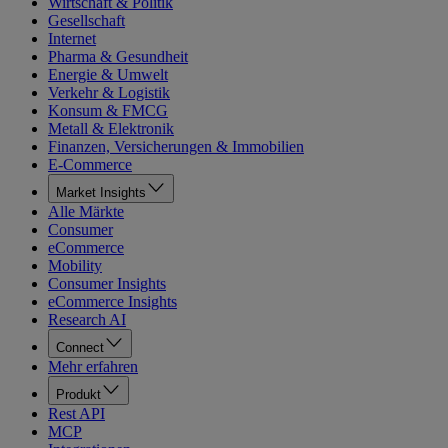
Wirtschaft & Politik
Gesellschaft
Internet
Pharma & Gesundheit
Energie & Umwelt
Verkehr & Logistik
Konsum & FMCG
Metall & Elektronik
Finanzen, Versicherungen & Immobilien
E-Commerce
Market Insights
Alle Märkte
Consumer
eCommerce
Mobility
Consumer Insights
eCommerce Insights
Research AI
Connect
Mehr erfahren
Produkt
Rest API
MCP