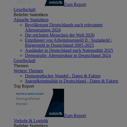
Zum Report
Gesellschaft
Beliebte Statistiken
Aktuelle Statistiken
Bevölkerung Deutschlands nach relevanten
Altersgruppen 2024
Die reichsten Menschen der Welt 2026
Empfänger von Arbeitslosengeld II / Sozialgeld /
Bürgergeld in Deutschland 2005-2025
Ausländer in Deutschland nach Nationalität 2025
Demografie: Altersstruktur in Deutschland 2024
Gesellschaft
Themen
Weitere Themen
Demografischer Wandel - Daten & Fakten
Jugendkriminalität in Deutschland - Daten & Fakten
Top Report
Zum Report
Verkehr & Logistik
Beliebte Statistiken