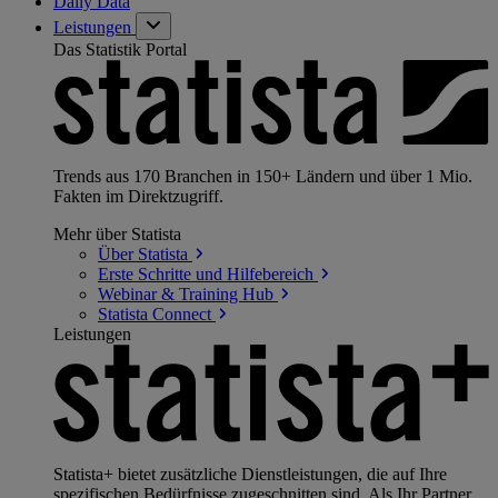
Daily Data
Leistungen
Das Statistik Portal
Trends aus 170 Branchen in 150+ Ländern und über 1 Mio.
Fakten im Direktzugriff.
Mehr über Statista
Über
Statista
Erste Schritte und
Hilfebereich
Webinar & Training
Hub
Statista
Connect
Leistungen
Statista+ bietet zusätzliche Dienstleistungen, die auf Ihre
spezifischen Bedürfnisse zugeschnitten sind. Als Ihr Partner