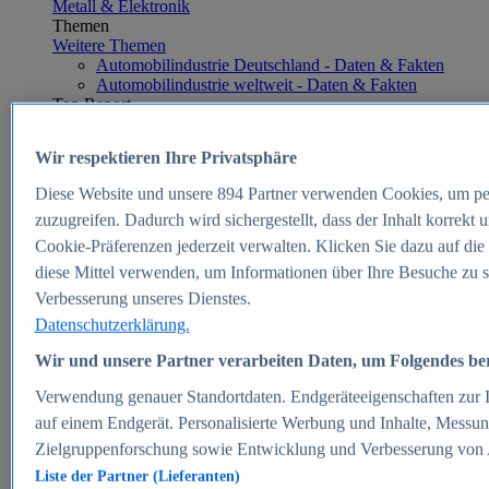
Metall & Elektronik
Themen
Weitere Themen
Automobilindustrie Deutschland - Daten & Fakten
Automobilindustrie weltweit - Daten & Fakten
Top Report
Wir respektieren Ihre Privatsphäre
Diese Website und unsere
894
Partner verwenden Cookies, um pe
Zum Report
zuzugreifen. Dadurch wird sichergestellt, dass der Inhalt korrekt
E-commerce
Cookie-Präferenzen jederzeit verwalten. Klicken Sie dazu auf die
Beliebte Statistiken
diese Mittel verwenden, um Informationen über Ihre Besuche zu s
Aktuelle Statistiken
E-Commerce - Entwicklung des Umsatzes in
Verbesserung unseres Dienstes.
Deutschland 1999-2025
Datenschutzerklärung.
Umsatz von Amazon in Deutschland und weltweit
2010-2025
Wir und unsere Partner verarbeiten Daten, um Folgendes bere
B2C-E-Commerce: Top-50 Online Shops in
Deutschland 2024
Verwendung genauer Standortdaten. Endgeräteeigenschaften zur Id
Marktanteile von Online-Zahlungsverfahren in
auf einem Endgerät. Personalisierte Werbung und Inhalte, Messu
Deutschland 2024
Zielgruppenforschung sowie Entwicklung und Verbesserung von
Umsatzstarke Warengruppen im Online-Handel in
Deutschland 2023-2025
Liste der Partner (Lieferanten)