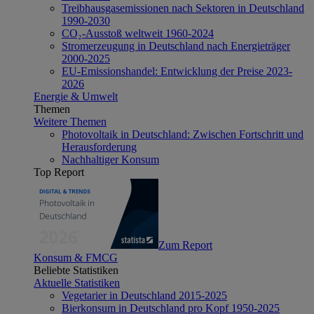
Treibhausgasemissionen nach Sektoren in Deutschland
1990-2030
CO₂-Ausstoß weltweit 1960-2024
Stromerzeugung in Deutschland nach Energieträger
2000-2025
EU-Emissionshandel: Entwicklung der Preise 2023-
2026
Energie & Umwelt
Themen
Weitere Themen
Photovoltaik in Deutschland: Zwischen Fortschritt und
Herausforderung
Nachhaltiger Konsum
Top Report
Zum Report
Konsum & FMCG
Beliebte Statistiken
Aktuelle Statistiken
Vegetarier in Deutschland 2015-2025
Bierkonsum in Deutschland pro Kopf 1950-2025