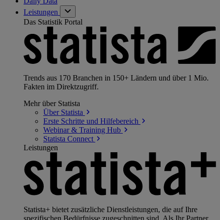
Daily Data
Leistungen
Das Statistik Portal
Trends aus 170 Branchen in 150+ Ländern und über 1 Mio.
Fakten im Direktzugriff.
Mehr über Statista
Über
Statista
Erste Schritte und
Hilfebereich
Webinar & Training
Hub
Statista
Connect
Leistungen
Statista+ bietet zusätzliche Dienstleistungen, die auf Ihre
spezifischen Bedürfnisse zugeschnitten sind. Als Ihr Partner