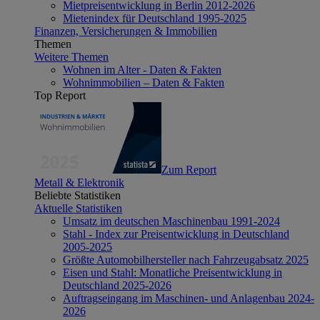
Mietpreisentwicklung in Berlin 2012-2026
Mietenindex für Deutschland 1995-2025
Finanzen, Versicherungen & Immobilien
Themen
Weitere Themen
Wohnen im Alter - Daten & Fakten
Wohnimmobilien – Daten & Fakten
Top Report
Zum Report
Metall & Elektronik
Beliebte Statistiken
Aktuelle Statistiken
Umsatz im deutschen Maschinenbau 1991-2024
Stahl - Index zur Preisentwicklung in Deutschland
2005-2025
Größte Automobilhersteller nach Fahrzeugabsatz 2025
Eisen und Stahl: Monatliche Preisentwicklung in
Deutschland 2025-2026
Auftragseingang im Maschinen- und Anlagenbau 2024-
2026