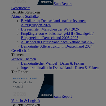
Zum Report
Gesellschaft
Beliebte Statistiken
Aktuelle Statistiken
Bevölkerung Deutschlands nach relevanten
Altersgruppen 2024
Die reichsten Menschen der Welt 2026
Empfänger von Arbeitslosengeld II / Sozialgeld /
Bürgergeld in Deutschland 2005-2025
Ausländer in Deutschland nach Nationalität 2025
Demografie: Altersstruktur in Deutschland 2024
Gesellschaft
Themen
Weitere Themen
Demografischer Wandel - Daten & Fakten
Jugendkriminalität in Deutschland - Daten & Fakten
Top Report
Zum Report
Verkehr & Logistik
Beliebte Statistiken