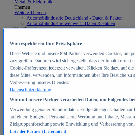
Metall & Elektronik
Themen
Weitere Themen
Automobilindustrie Deutschland - Daten & Fakten
Automobilindustrie weltweit - Daten & Fakten
Top Report
Wir respektieren Ihre Privatsphäre
Diese Website und unsere
894
Partner verwenden Cookies, um pe
Zum Report
zuzugreifen. Dadurch wird sichergestellt, dass der Inhalt korrekt
E-commerce
Cookie-Präferenzen jederzeit verwalten. Klicken Sie dazu auf die
Beliebte Statistiken
diese Mittel verwenden, um Informationen über Ihre Besuche zu s
Aktuelle Statistiken
E-Commerce - Entwicklung des Umsatzes in
Verbesserung unseres Dienstes.
Deutschland 1999-2025
Datenschutzerklärung.
Umsatz von Amazon in Deutschland und weltweit
2010-2025
Wir und unsere Partner verarbeiten Daten, um Folgendes bere
B2C-E-Commerce: Top-50 Online Shops in
Deutschland 2024
Verwendung genauer Standortdaten. Endgeräteeigenschaften zur Id
Marktanteile von Online-Zahlungsverfahren in
auf einem Endgerät. Personalisierte Werbung und Inhalte, Messu
Deutschland 2024
Zielgruppenforschung sowie Entwicklung und Verbesserung von
Umsatzstarke Warengruppen im Online-Handel in
Deutschland 2023-2025
Liste der Partner (Lieferanten)