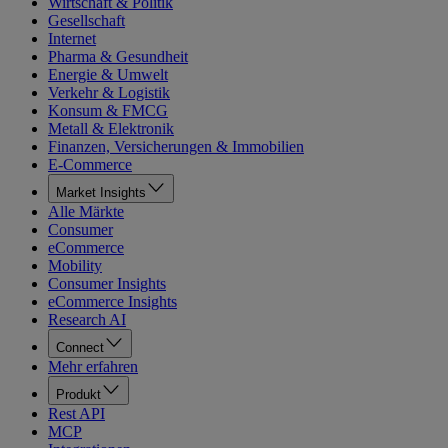
Wirtschaft & Politik
Gesellschaft
Internet
Pharma & Gesundheit
Energie & Umwelt
Verkehr & Logistik
Konsum & FMCG
Metall & Elektronik
Finanzen, Versicherungen & Immobilien
E-Commerce
Market Insights
Alle Märkte
Consumer
eCommerce
Mobility
Consumer Insights
eCommerce Insights
Research AI
Connect
Mehr erfahren
Produkt
Rest API
MCP