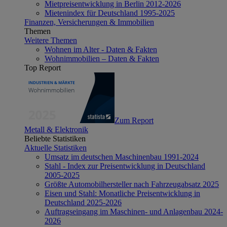
Mietpreisentwicklung in Berlin 2012-2026
Mietenindex für Deutschland 1995-2025
Finanzen, Versicherungen & Immobilien
Themen
Weitere Themen
Wohnen im Alter - Daten & Fakten
Wohnimmobilien – Daten & Fakten
Top Report
Zum Report
Metall & Elektronik
Beliebte Statistiken
Aktuelle Statistiken
Umsatz im deutschen Maschinenbau 1991-2024
Stahl - Index zur Preisentwicklung in Deutschland
2005-2025
Größte Automobilhersteller nach Fahrzeugabsatz 2025
Eisen und Stahl: Monatliche Preisentwicklung in
Deutschland 2025-2026
Auftragseingang im Maschinen- und Anlagenbau 2024-
2026