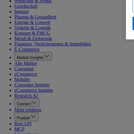
Wirtschaft & Politik
Gesellschaft
Internet
Pharma & Gesundheit
Energie & Umwelt
Verkehr & Logistik
Konsum & FMCG
Metall & Elektronik
Finanzen, Versicherungen & Immobilien
E-Commerce
Market Insights
Alle Märkte
Consumer
eCommerce
Mobility
Consumer Insights
eCommerce Insights
Research AI
Connect
Mehr erfahren
Produkt
Rest API
MCP