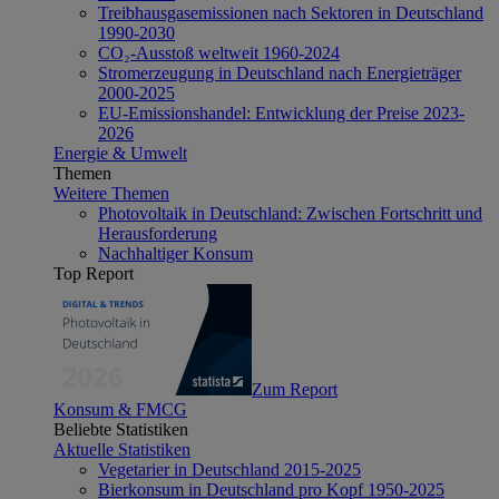
Treibhausgasemissionen nach Sektoren in Deutschland
1990-2030
CO₂-Ausstoß weltweit 1960-2024
Stromerzeugung in Deutschland nach Energieträger
2000-2025
EU-Emissionshandel: Entwicklung der Preise 2023-
2026
Energie & Umwelt
Themen
Weitere Themen
Photovoltaik in Deutschland: Zwischen Fortschritt und
Herausforderung
Nachhaltiger Konsum
Top Report
Zum Report
Konsum & FMCG
Beliebte Statistiken
Aktuelle Statistiken
Vegetarier in Deutschland 2015-2025
Bierkonsum in Deutschland pro Kopf 1950-2025