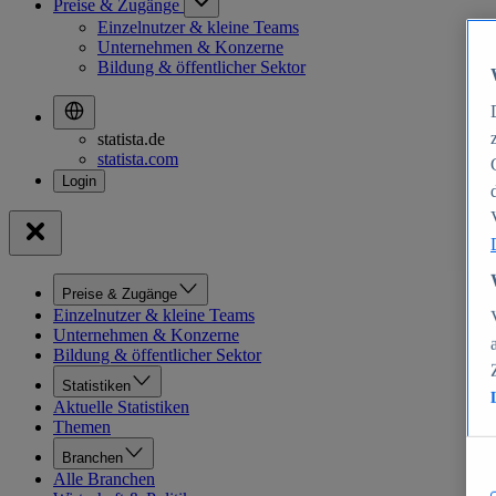
Preise & Zugänge
Einzelnutzer & kleine Teams
Unternehmen & Konzerne
Bildung & öffentlicher Sektor
statista.de
statista.com
Preise & Zugänge
Einzelnutzer & kleine Teams
Unternehmen & Konzerne
Bildung & öffentlicher Sektor
Statistiken
Aktuelle Statistiken
Themen
Branchen
Alle Branchen