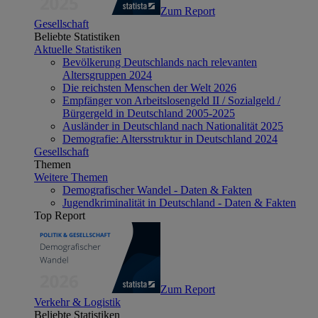
Zum Report
Gesellschaft
Beliebte Statistiken
Aktuelle Statistiken
Bevölkerung Deutschlands nach relevanten
Altersgruppen 2024
Die reichsten Menschen der Welt 2026
Empfänger von Arbeitslosengeld II / Sozialgeld /
Bürgergeld in Deutschland 2005-2025
Ausländer in Deutschland nach Nationalität 2025
Demografie: Altersstruktur in Deutschland 2024
Gesellschaft
Themen
Weitere Themen
Demografischer Wandel - Daten & Fakten
Jugendkriminalität in Deutschland - Daten & Fakten
Top Report
Zum Report
Verkehr & Logistik
Beliebte Statistiken