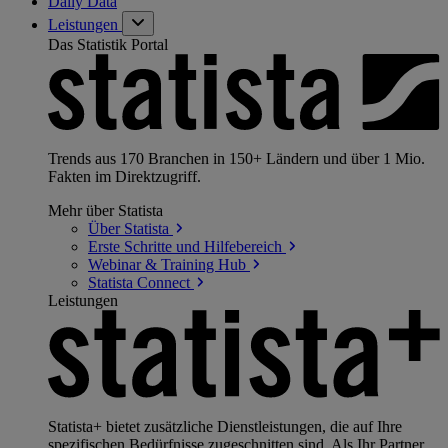
Daily Data
Leistungen
Das Statistik Portal
Trends aus 170 Branchen in 150+ Ländern und über 1 Mio.
Fakten im Direktzugriff.
Mehr über Statista
Über
Statista
Erste Schritte und
Hilfebereich
Webinar & Training
Hub
Statista
Connect
Leistungen
Statista+ bietet zusätzliche Dienstleistungen, die auf Ihre
spezifischen Bedürfnisse zugeschnitten sind. Als Ihr Partner