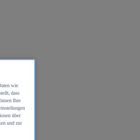
Daten wie
ellt, dass
können Ihre
einstellungen
ionen über
ken und zur