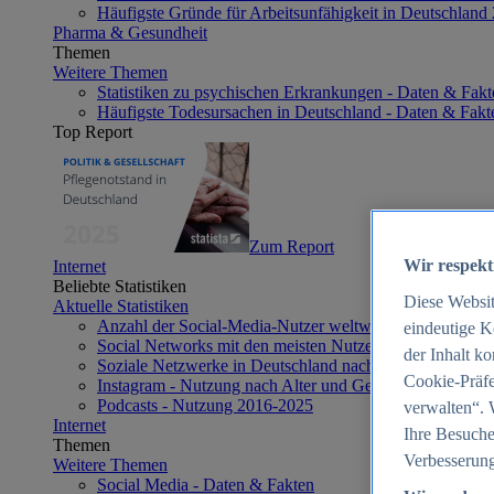
Häufigste Gründe für Arbeitsunfähigkeit in Deutschland
Pharma & Gesundheit
Themen
Weitere Themen
Statistiken zu psychischen Erkrankungen - Daten & Fakt
Häufigste Todesursachen in Deutschland - Daten & Fakt
Top Report
Zum Report
Wir respekt
Internet
Beliebte Statistiken
Diese Websi
Aktuelle Statistiken
Anzahl der Social-Media-Nutzer weltweit 2012-2025
eindeutige K
Social Networks mit den meisten Nutzern weltweit 2025
der Inhalt k
Soziale Netzwerke in Deutschland nach Generationen 2
Cookie-Präfe
Instagram - Nutzung nach Alter und Geschlecht in Deut
Podcasts - Nutzung 2016-2025
verwalten“. 
Internet
Ihre Besuche
Themen
Verbesserung
Weitere Themen
Social Media - Daten & Fakten