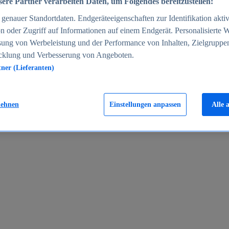
ere Partner verarbeiten Daten, um Folgendes bereitzustellen:
enauer Standortdaten. Endgeräteeigenschaften zur Identifikation aktiv
n oder Zugriff auf Informationen auf einem Endgerät. Personalisierte
sung von Werbeleistung und der Performance von Inhalten, Zielgruppe
cklung und Verbesserung von Angeboten.
tner (Lieferanten)
en 2024
lehnen
Einstellungen anpassen
Alle 
rgeld in Deutschland 2005-2025