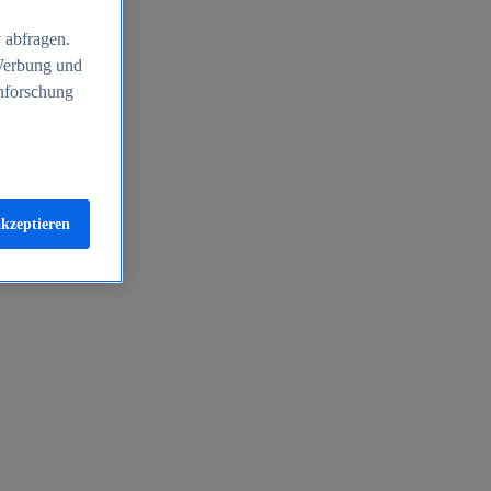
 abfragen.
 Werbung und
nforschung
akzeptieren