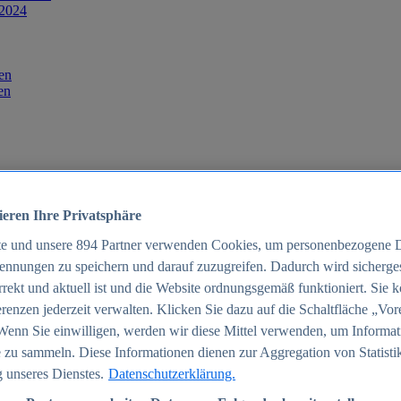
 2024
en
en
ieren Ihre Privatsphäre
te und unsere
894
Partner verwenden Cookies, um personenbezogene 
ennungen zu speichern und darauf zuzugreifen. Dadurch wird sichergest
orrekt und aktuell ist und die Website ordnungsgemäß funktioniert. Sie 
025
renzen jederzeit verwalten. Klicken Sie dazu auf die Schaltfläche „Vor
schland 2025
Wenn Sie einwilligen, werden wir diese Mittel verwenden, um Informat
 zu sammeln. Diese Informationen dienen zur Aggregation von Statisti
 unseres Dienstes.
Datenschutzerklärung.