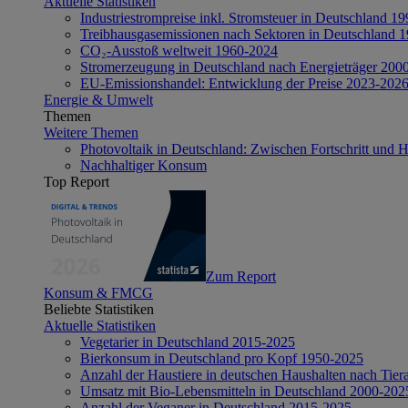
Aktuelle Statistiken
Industriestrompreise inkl. Stromsteuer in Deutschland 1
Treibhausgasemissionen nach Sektoren in Deutschland 
CO₂-Ausstoß weltweit 1960-2024
Stromerzeugung in Deutschland nach Energieträger 200
EU-Emissionshandel: Entwicklung der Preise 2023-202
Energie & Umwelt
Themen
Weitere Themen
Photovoltaik in Deutschland: Zwischen Fortschritt und 
Nachhaltiger Konsum
Top Report
Zum Report
Konsum & FMCG
Beliebte Statistiken
Aktuelle Statistiken
Vegetarier in Deutschland 2015-2025
Bierkonsum in Deutschland pro Kopf 1950-2025
Anzahl der Haustiere in deutschen Haushalten nach Tier
Umsatz mit Bio-Lebensmitteln in Deutschland 2000-202
Anzahl der Veganer in Deutschland 2015-2025