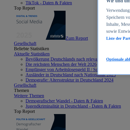
Wir und uns
TikTok - Daten & Fakten
Top Report
Verwendung g
Speichern vo
Inhalte, Mes
sowie Entwi
Zum Report
Liste der Par
Gesellschaft
Beliebte Statistiken
Aktuelle Statistiken
Bevölkerung Deutschlands nach relevanten Altersgrupp
Optionale ab
Die reichsten Menschen der Welt 2026
Empfänger von Arbeitslosengeld II / Sozialgeld / Bürge
Ausländer in Deutschland nach Nationalität 2025
Demografie: Altersstruktur in Deutschland 2024
Gesellschaft
Themen
Weitere Themen
Demografischer Wandel - Daten & Fakten
Jugendkriminalität in Deutschland - Daten & Fakten
Top Report