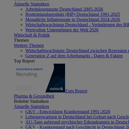
Aktuelle Statistiken
Arbeitslosenquote Deutschland 2005-2026
Bruttoinlandsprodukt (BIP) Deutschland 1991-2025
Monatliche Inflationsrate in Deutschland 2024-2026
Wirtschaftswachstum Deutschland - Veränderung des B
Wertvollste Unternehmen der Welt 2026
Wirtschaft & Politik
Themen
Weitere Themen
Wirtschaftswachstum: Deutschland zwischen Rezession 
Generation Z auf dem Arbeitsmarkt - Daten & Fakten
Top Report
Zum Report
Pharma & Gesundheit
Beliebte Statistiken
Aktuelle Statistiken
GKV - Entwicklung Krankenstand 1991-2026
Lebenserwartung in Deutschland bei Geburt nach Gesch
AU-Tage aufgrund psychischer Erkrankungen in Deutsc
GKV - Krankenstand nach Geschlecht in Deutschland 