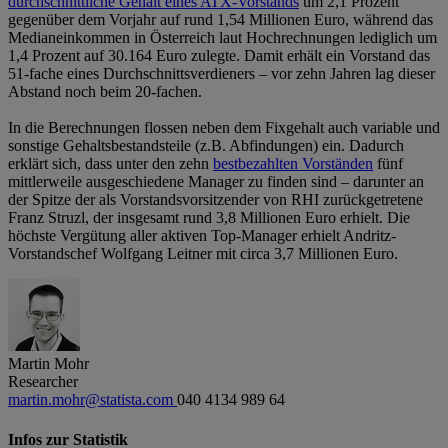
durchschnittliche Gehalt eines ATX-Vorstands
um 2,1 Prozent
gegenüber dem Vorjahr auf rund 1,54 Millionen Euro, während das
Medianeinkommen in Österreich laut Hochrechnungen lediglich um
1,4 Prozent auf 30.164 Euro zulegte. Damit erhält ein Vorstand das
51-fache eines Durchschnittsverdieners – vor zehn Jahren lag dieser
Abstand noch beim 20-fachen.
In die Berechnungen flossen neben dem Fixgehalt auch variable und
sonstige Gehaltsbestandsteile (z.B. Abfindungen) ein. Dadurch
erklärt sich, dass unter den zehn
bestbezahlten Vorständen
fünf
mittlerweile ausgeschiedene Manager zu finden sind – darunter an
der Spitze der als Vorstandsvorsitzender von RHI zurückgetretene
Franz Struzl, der insgesamt rund 3,8 Millionen Euro erhielt. Die
höchste Vergütung aller aktiven Top-Manager erhielt Andritz-
Vorstandschef Wolfgang Leitner mit circa 3,7 Millionen Euro.
Martin Mohr
Researcher
martin.mohr@statista.com
040 4134 989 64
Infos zur Statistik