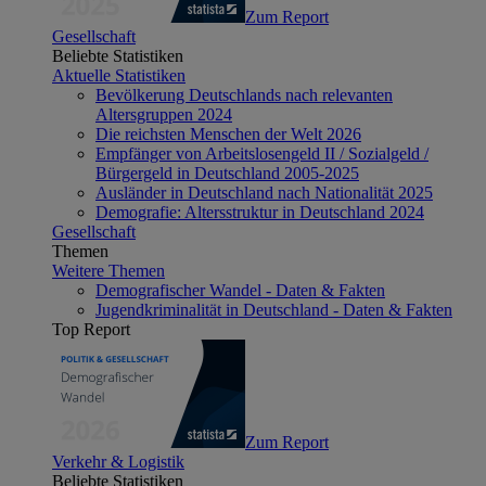
Zum Report
Gesellschaft
Beliebte Statistiken
Aktuelle Statistiken
Bevölkerung Deutschlands nach relevanten
Altersgruppen 2024
Die reichsten Menschen der Welt 2026
Empfänger von Arbeitslosengeld II / Sozialgeld /
Bürgergeld in Deutschland 2005-2025
Ausländer in Deutschland nach Nationalität 2025
Demografie: Altersstruktur in Deutschland 2024
Gesellschaft
Themen
Weitere Themen
Demografischer Wandel - Daten & Fakten
Jugendkriminalität in Deutschland - Daten & Fakten
Top Report
Zum Report
Verkehr & Logistik
Beliebte Statistiken