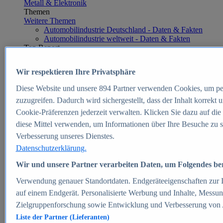
Metall & Elektronik
Themen
Weitere Themen
Automobilindustrie Deutschland - Daten & Fakten
Automobilindustrie weltweit - Daten & Fakten
Top Report
Wir respektieren Ihre Privatsphäre
Diese Website und unsere
894
Partner verwenden Cookies, um pe
Zum Report
zuzugreifen. Dadurch wird sichergestellt, dass der Inhalt korrekt
E-commerce
Cookie-Präferenzen jederzeit verwalten. Klicken Sie dazu auf die
Beliebte Statistiken
diese Mittel verwenden, um Informationen über Ihre Besuche zu s
Aktuelle Statistiken
E-Commerce - Entwicklung des Umsatzes in
Verbesserung unseres Dienstes.
Deutschland 1999-2025
Datenschutzerklärung.
Umsatz von Amazon in Deutschland und weltweit
2010-2025
Wir und unsere Partner verarbeiten Daten, um Folgendes bere
B2C-E-Commerce: Top-50 Online Shops in
Deutschland 2024
Verwendung genauer Standortdaten. Endgeräteeigenschaften zur Id
Marktanteile von Online-Zahlungsverfahren in
auf einem Endgerät. Personalisierte Werbung und Inhalte, Messu
Deutschland 2024
Zielgruppenforschung sowie Entwicklung und Verbesserung von
Umsatzstarke Warengruppen im Online-Handel in
Deutschland 2023-2025
Liste der Partner (Lieferanten)