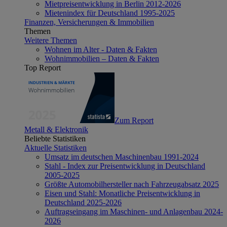
Mietpreisentwicklung in Berlin 2012-2026
Mietenindex für Deutschland 1995-2025
Finanzen, Versicherungen & Immobilien
Themen
Weitere Themen
Wohnen im Alter - Daten & Fakten
Wohnimmobilien – Daten & Fakten
Top Report
Zum Report
Metall & Elektronik
Beliebte Statistiken
Aktuelle Statistiken
Umsatz im deutschen Maschinenbau 1991-2024
Stahl - Index zur Preisentwicklung in Deutschland
2005-2025
Größte Automobilhersteller nach Fahrzeugabsatz 2025
Eisen und Stahl: Monatliche Preisentwicklung in
Deutschland 2025-2026
Auftragseingang im Maschinen- und Anlagenbau 2024-
2026