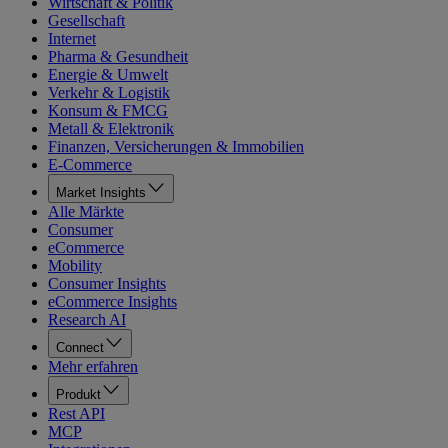
Wirtschaft & Politik
Gesellschaft
Internet
Pharma & Gesundheit
Energie & Umwelt
Verkehr & Logistik
Konsum & FMCG
Metall & Elektronik
Finanzen, Versicherungen & Immobilien
E-Commerce
Market Insights
Alle Märkte
Consumer
eCommerce
Mobility
Consumer Insights
eCommerce Insights
Research AI
Connect
Mehr erfahren
Produkt
Rest API
MCP