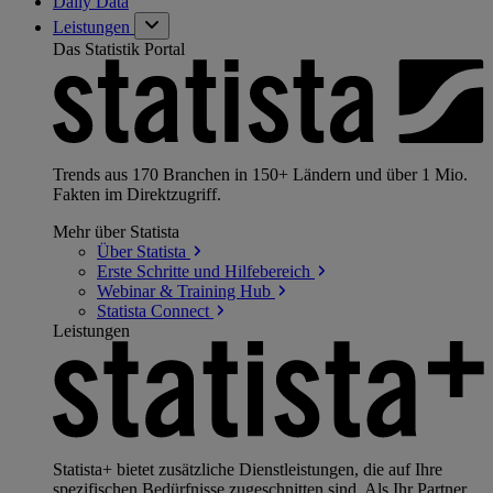
Daily Data
Leistungen
Das Statistik Portal
Trends aus 170 Branchen in 150+ Ländern und über 1 Mio.
Fakten im Direktzugriff.
Mehr über Statista
Über
Statista
Erste Schritte und
Hilfebereich
Webinar & Training
Hub
Statista
Connect
Leistungen
Statista+ bietet zusätzliche Dienstleistungen, die auf Ihre
spezifischen Bedürfnisse zugeschnitten sind. Als Ihr Partner