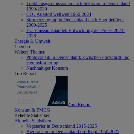
Treibhausgasemissionen nach Sektoren in Deutschland
1990-2030
CO₂-Ausstoß weltweit 1960-2024
Stromerzeugung in Deutschland nach Energieträger
2000-2025
EU-Emissionshandel: Entwicklung der Preise 2023-
2026
Energie & Umwelt
Themen
Weitere Themen
Photovoltaik in Deutschland: Zwischen Fortschritt und
Herausforderung
Nachhaltiger Konsum
Top Report
Zum Report
Konsum & FMCG
Beliebte Statistiken
Aktuelle Statistiken
Vegetarier in Deutschland 2015-2025
Bierkonsum in Deutschland pro Kopf 1950-2025