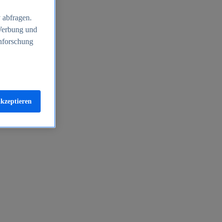
 abfragen.
 Werbung und
nforschung
akzeptieren