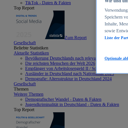
Wir und uns
TikTok - Daten & Fakten
Top Report
Verwendung g
Speichern vo
Inhalte, Mes
sowie Entwi
Zum Report
Liste der Par
Gesellschaft
Beliebte Statistiken
Aktuelle Statistiken
Bevölkerung Deutschlands nach relevanten Altersgrupp
Optionale ab
Die reichsten Menschen der Welt 2026
Empfänger von Arbeitslosengeld II / Sozialgeld / Bürge
Ausländer in Deutschland nach Nationalität 2025
Demografie: Altersstruktur in Deutschland 2024
Gesellschaft
Themen
Weitere Themen
Demografischer Wandel - Daten & Fakten
Jugendkriminalität in Deutschland - Daten & Fakten
Top Report