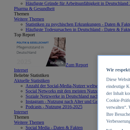
Häufigste Gründe für Arbeitsunfähigkeit in Deutschland
Pharma & Gesundheit
Themen
Weitere Themen
Statistiken zu psychischen Erkrankungen - Daten & Fakt
Häufigste Todesursachen in Deutschland - Daten & Fakt
Top Report
Zum Report
Wir respekt
Internet
Beliebte Statistiken
Diese Websi
Aktuelle Statistiken
Anzahl der Social-Media-Nutzer weltweit 2012-2025
eindeutige K
Social Networks mit den meisten Nutzern weltweit 2025
der Inhalt k
Soziale Netzwerke in Deutschland nach Generationen 2
Cookie-Präfe
Instagram - Nutzung nach Alter und Geschlecht in Deut
Podcasts - Nutzung 2016-2025
verwalten“. 
Internet
Ihre Besuche
Themen
Verbesserung
Weitere Themen
Social Media - Daten & Fakten