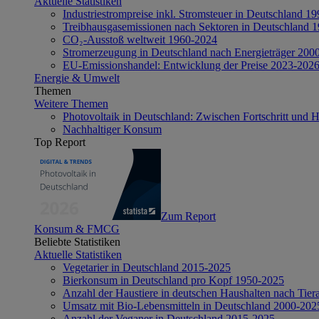
Aktuelle Statistiken
Industriestrompreise inkl. Stromsteuer in Deutschland 1
Treibhausgasemissionen nach Sektoren in Deutschland 
CO₂-Ausstoß weltweit 1960-2024
Stromerzeugung in Deutschland nach Energieträger 200
EU-Emissionshandel: Entwicklung der Preise 2023-202
Energie & Umwelt
Themen
Weitere Themen
Photovoltaik in Deutschland: Zwischen Fortschritt und 
Nachhaltiger Konsum
Top Report
Zum Report
Konsum & FMCG
Beliebte Statistiken
Aktuelle Statistiken
Vegetarier in Deutschland 2015-2025
Bierkonsum in Deutschland pro Kopf 1950-2025
Anzahl der Haustiere in deutschen Haushalten nach Tier
Umsatz mit Bio-Lebensmitteln in Deutschland 2000-202
Anzahl der Veganer in Deutschland 2015-2025