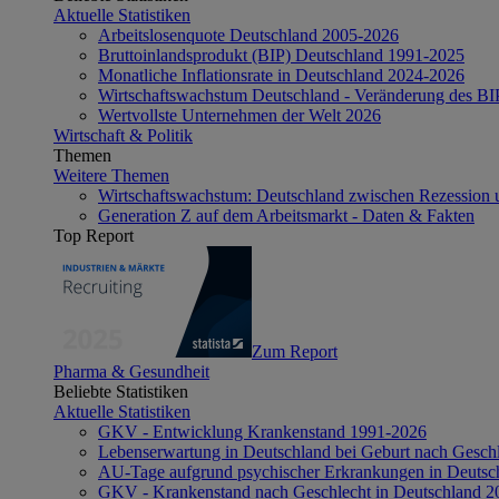
Aktuelle Statistiken
Arbeitslosenquote Deutschland 2005-2026
Bruttoinlandsprodukt (BIP) Deutschland 1991-2025
Monatliche Inflationsrate in Deutschland 2024-2026
Wirtschaftswachstum Deutschland - Veränderung des B
Wertvollste Unternehmen der Welt 2026
Wirtschaft & Politik
Themen
Weitere Themen
Wirtschaftswachstum: Deutschland zwischen Rezession 
Generation Z auf dem Arbeitsmarkt - Daten & Fakten
Top Report
Zum Report
Pharma & Gesundheit
Beliebte Statistiken
Aktuelle Statistiken
GKV - Entwicklung Krankenstand 1991-2026
Lebenserwartung in Deutschland bei Geburt nach Gesch
AU-Tage aufgrund psychischer Erkrankungen in Deutsc
GKV - Krankenstand nach Geschlecht in Deutschland 