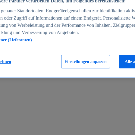
ere Partner verarbeiten Daten, um Folgendes bereitzustellen:
enauer Standortdaten. Endgeräteeigenschaften zur Identifikation aktiv
n oder Zugriff auf Informationen auf einem Endgerät. Personalisierte
sung von Werbeleistung und der Performance von Inhalten, Zielgruppe
cklung und Verbesserung von Angeboten.
tner (Lieferanten)
en 2024
lehnen
Einstellungen anpassen
Alle 
rgeld in Deutschland 2005-2025