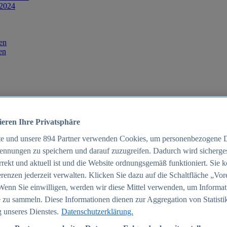
 2024
en
en
ieren Ihre Privatsphäre
te und unsere
894
Partner verwenden Cookies, um personenbezogene 
ennungen zu speichern und darauf zuzugreifen. Dadurch wird sichergest
orrekt und aktuell ist und die Website ordnungsgemäß funktioniert. Sie 
025
renzen jederzeit verwalten. Klicken Sie dazu auf die Schaltfläche „Vor
schland 2025
Wenn Sie einwilligen, werden wir diese Mittel verwenden, um Informat
 zu sammeln. Diese Informationen dienen zur Aggregation von Statisti
 unseres Dienstes.
Datenschutzerklärung.