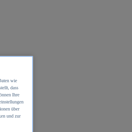
Daten wie
ellt, dass
können Ihre
einstellungen
ionen über
ken und zur