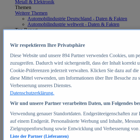
Metall & Elektronik
Themen
Weitere Themen
Automobilindustrie Deutschland - Daten & Fakten
Automobilindustrie weltweit - Daten & Fakten
Top Report
Wir respektieren Ihre Privatsphäre
Diese Website und unsere
894
Partner verwenden Cookies, um pe
Zum Report
zuzugreifen. Dadurch wird sichergestellt, dass der Inhalt korrekt
E-commerce
Cookie-Präferenzen jederzeit verwalten. Klicken Sie dazu auf die
Beliebte Statistiken
diese Mittel verwenden, um Informationen über Ihre Besuche zu s
Aktuelle Statistiken
E-Commerce - Entwicklung des Umsatzes in
Verbesserung unseres Dienstes.
Deutschland 1999-2025
Datenschutzerklärung.
Umsatz von Amazon in Deutschland und weltweit
2010-2025
Wir und unsere Partner verarbeiten Daten, um Folgendes bere
B2C-E-Commerce: Top-50 Online Shops in
Deutschland 2024
Verwendung genauer Standortdaten. Endgeräteeigenschaften zur Id
Marktanteile von Online-Zahlungsverfahren in
auf einem Endgerät. Personalisierte Werbung und Inhalte, Messu
Deutschland 2024
Zielgruppenforschung sowie Entwicklung und Verbesserung von
Umsatzstarke Warengruppen im Online-Handel in
Deutschland 2023-2025
Liste der Partner (Lieferanten)