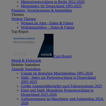
Mietpreisentwicklung in Berlin 2012-2026
Mietenindex für Deutschland 1995-2025
Finanzen, Versicherungen & Immobilien
Themen
Weitere Themen
Wohnen im Alter - Daten & Fakten
Wohnimmobilien – Daten & Fakten
Top Report
Zum Report
Metall & Elektronik
Beliebte Statistiken
Aktuelle Statistiken
Umsatz im deutschen Maschinenbau 1991-2024
Stahl - Index zur Preisentwicklung in Deutschland
2005-2025
Größte Automobilhersteller nach Fahrzeugabsatz 2025
Eisen und Stahl: Monatliche Preisentwicklung in
Deutschland 2025-2026
Auftragseingang im Maschinen- und Anlagenbau 2024-
2026