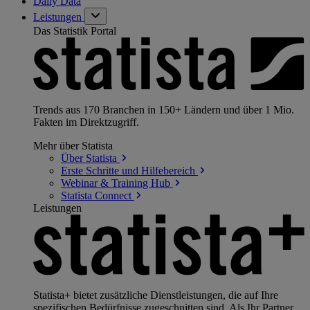
Daily Data
Leistungen
Das Statistik Portal
Trends aus 170 Branchen in 150+ Ländern und über 1 Mio.
Fakten im Direktzugriff.
Mehr über Statista
Über
Statista
Erste Schritte und
Hilfebereich
Webinar & Training
Hub
Statista
Connect
Leistungen
Statista+ bietet zusätzliche Dienstleistungen, die auf Ihre
spezifischen Bedürfnisse zugeschnitten sind. Als Ihr Partner