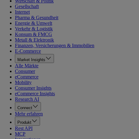
Wirtschaft & Politik
Gesellschaft
Internet
Pharma & Gesundheit
Energie & Umwelt
Verkehr & Logistik
Konsum & FMCG
Metall & Elektronik
Finanzen, Versicherungen & Immobilien
E-Commerce
Market Insights
Alle Märkte
Consumer
eCommerce
Mobility
Consumer Insights
eCommerce Insights
Research AI
Connect
Mehr erfahren
Produkt
Rest API
MCP