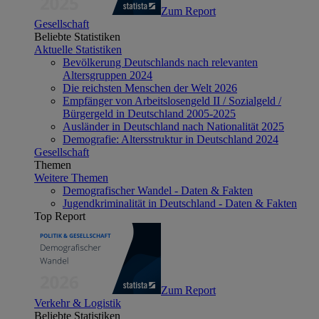
Zum Report
Gesellschaft
Beliebte Statistiken
Aktuelle Statistiken
Bevölkerung Deutschlands nach relevanten
Altersgruppen 2024
Die reichsten Menschen der Welt 2026
Empfänger von Arbeitslosengeld II / Sozialgeld /
Bürgergeld in Deutschland 2005-2025
Ausländer in Deutschland nach Nationalität 2025
Demografie: Altersstruktur in Deutschland 2024
Gesellschaft
Themen
Weitere Themen
Demografischer Wandel - Daten & Fakten
Jugendkriminalität in Deutschland - Daten & Fakten
Top Report
Zum Report
Verkehr & Logistik
Beliebte Statistiken