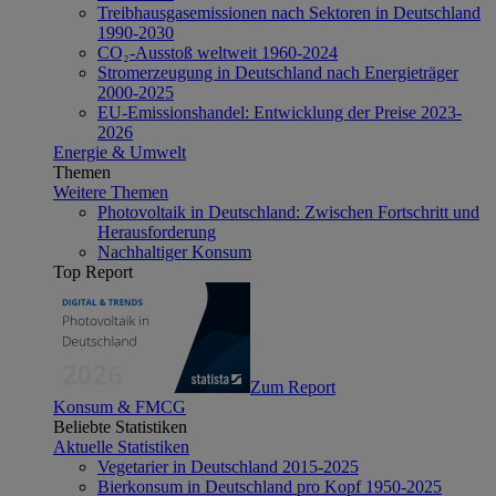
Treibhausgasemissionen nach Sektoren in Deutschland
1990-2030
CO₂-Ausstoß weltweit 1960-2024
Stromerzeugung in Deutschland nach Energieträger
2000-2025
EU-Emissionshandel: Entwicklung der Preise 2023-
2026
Energie & Umwelt
Themen
Weitere Themen
Photovoltaik in Deutschland: Zwischen Fortschritt und
Herausforderung
Nachhaltiger Konsum
Top Report
Zum Report
Konsum & FMCG
Beliebte Statistiken
Aktuelle Statistiken
Vegetarier in Deutschland 2015-2025
Bierkonsum in Deutschland pro Kopf 1950-2025