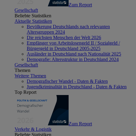
Zum Report
Gesellschaft
Beliebte Statistiken
Aktuelle Statistiken
Bevölkerung Deutschlands nach relevanten
Altersgruppen 2024
Die reichsten Menschen der Welt 2026
Empfänger von Arbeitslosengeld II / Sozialgeld /
Bürgergeld in Deutschland 2005-2025
Ausländer in Deutschland nach Nationalität 2025
Demografie: Altersstruktur in Deutschland 2024
Gesellschaft
Themen
Weitere Themen
Demografischer Wandel - Daten & Fakten
Jugendkriminalität in Deutschland - Daten & Fakten
Top Report
Zum Report
Verkehr & Logistik
Beliebte Statistiken