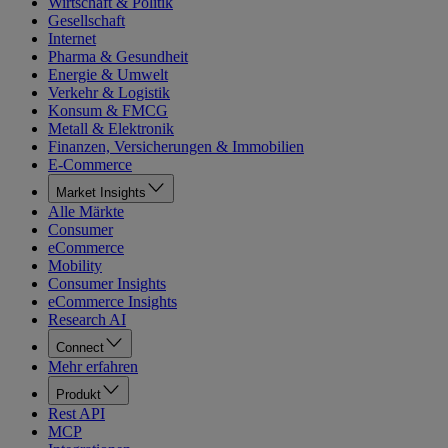
Wirtschaft & Politik
Gesellschaft
Internet
Pharma & Gesundheit
Energie & Umwelt
Verkehr & Logistik
Konsum & FMCG
Metall & Elektronik
Finanzen, Versicherungen & Immobilien
E-Commerce
Market Insights
Alle Märkte
Consumer
eCommerce
Mobility
Consumer Insights
eCommerce Insights
Research AI
Connect
Mehr erfahren
Produkt
Rest API
MCP