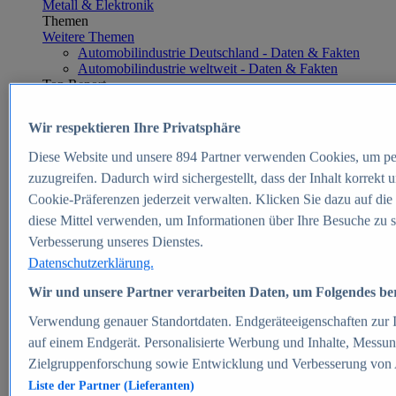
Metall & Elektronik
Themen
Weitere Themen
Automobilindustrie Deutschland - Daten & Fakten
Automobilindustrie weltweit - Daten & Fakten
Top Report
Wir respektieren Ihre Privatsphäre
Diese Website und unsere
894
Partner verwenden Cookies, um pe
Zum Report
zuzugreifen. Dadurch wird sichergestellt, dass der Inhalt korrekt
E-commerce
Cookie-Präferenzen jederzeit verwalten. Klicken Sie dazu auf die
Beliebte Statistiken
diese Mittel verwenden, um Informationen über Ihre Besuche zu s
Aktuelle Statistiken
E-Commerce - Entwicklung des Umsatzes in
Verbesserung unseres Dienstes.
Deutschland 1999-2025
Datenschutzerklärung.
Umsatz von Amazon in Deutschland und weltweit
2010-2025
Wir und unsere Partner verarbeiten Daten, um Folgendes bere
B2C-E-Commerce: Top-50 Online Shops in
Deutschland 2024
Verwendung genauer Standortdaten. Endgeräteeigenschaften zur Id
Marktanteile von Online-Zahlungsverfahren in
auf einem Endgerät. Personalisierte Werbung und Inhalte, Messu
Deutschland 2024
Zielgruppenforschung sowie Entwicklung und Verbesserung von
Umsatzstarke Warengruppen im Online-Handel in
Deutschland 2023-2025
Liste der Partner (Lieferanten)