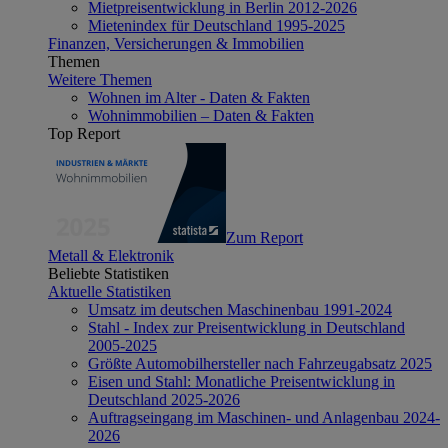
Mietpreisentwicklung in Berlin 2012-2026
Mietenindex für Deutschland 1995-2025
Finanzen, Versicherungen & Immobilien
Themen
Weitere Themen
Wohnen im Alter - Daten & Fakten
Wohnimmobilien – Daten & Fakten
Top Report
Zum Report
Metall & Elektronik
Beliebte Statistiken
Aktuelle Statistiken
Umsatz im deutschen Maschinenbau 1991-2024
Stahl - Index zur Preisentwicklung in Deutschland
2005-2025
Größte Automobilhersteller nach Fahrzeugabsatz 2025
Eisen und Stahl: Monatliche Preisentwicklung in
Deutschland 2025-2026
Auftragseingang im Maschinen- und Anlagenbau 2024-
2026