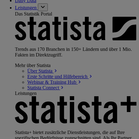
Daily Data
Leistungen
Das Statistik Portal
Trends aus 170 Branchen in 150+ Ländern und über 1 Mio.
Fakten im Direktzugriff.
Mehr über Statista
Über
Statista
Erste Schritte und
Hilfebereich
Webinar & Training
Hub
Statista
Connect
Leistungen
Statista+ bietet zusätzliche Dienstleistungen, die auf Ihre
spezifischen Bedürfnisse zugeschnitten sind. Als Ihr Partner