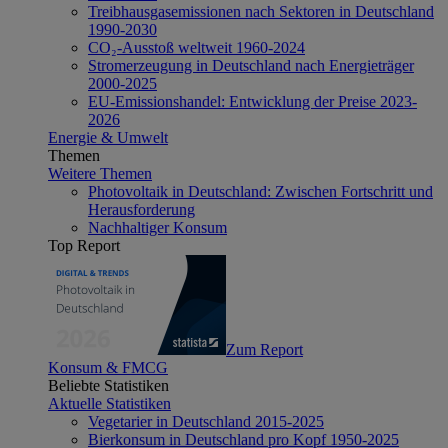
Treibhausgasemissionen nach Sektoren in Deutschland
1990-2030
CO₂-Ausstoß weltweit 1960-2024
Stromerzeugung in Deutschland nach Energieträger
2000-2025
EU-Emissionshandel: Entwicklung der Preise 2023-
2026
Energie & Umwelt
Themen
Weitere Themen
Photovoltaik in Deutschland: Zwischen Fortschritt und
Herausforderung
Nachhaltiger Konsum
Top Report
Zum Report
Konsum & FMCG
Beliebte Statistiken
Aktuelle Statistiken
Vegetarier in Deutschland 2015-2025
Bierkonsum in Deutschland pro Kopf 1950-2025