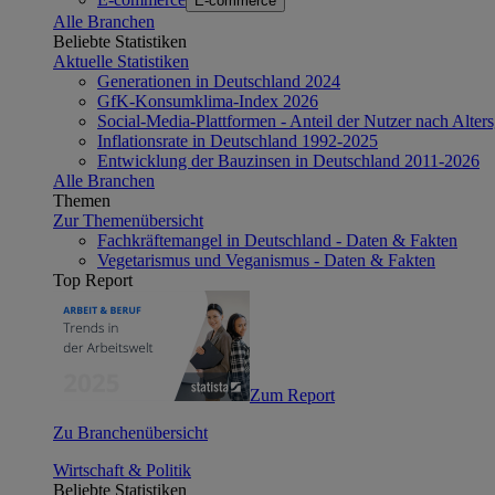
E-commerce
Alle Branchen
Beliebte Statistiken
Aktuelle Statistiken
Generationen in Deutschland 2024
GfK-Konsumklima-Index 2026
Social-Media-Plattformen - Anteil der Nutzer nach Alte
Inflationsrate in Deutschland 1992-2025
Entwicklung der Bauzinsen in Deutschland 2011-2026
Alle Branchen
Themen
Zur Themenübersicht
Fachkräftemangel in Deutschland - Daten & Fakten
Vegetarismus und Veganismus - Daten & Fakten
Top Report
Zum Report
Zu Branchenübersicht
Wirtschaft & Politik
Beliebte Statistiken