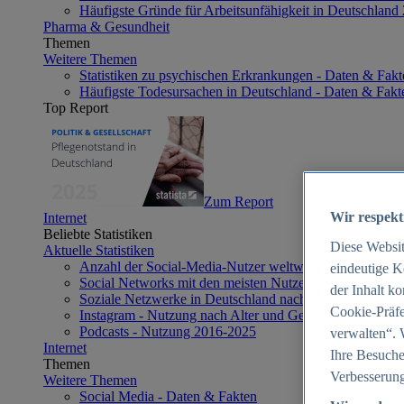
Häufigste Gründe für Arbeitsunfähigkeit in Deutschland
Pharma & Gesundheit
Themen
Weitere Themen
Statistiken zu psychischen Erkrankungen - Daten & Fakt
Häufigste Todesursachen in Deutschland - Daten & Fakt
Top Report
Zum Report
Wir respekt
Internet
Beliebte Statistiken
Diese Websi
Aktuelle Statistiken
Anzahl der Social-Media-Nutzer weltweit 2012-2025
eindeutige K
Social Networks mit den meisten Nutzern weltweit 2025
der Inhalt k
Soziale Netzwerke in Deutschland nach Generationen 2
Cookie-Präfe
Instagram - Nutzung nach Alter und Geschlecht in Deut
Podcasts - Nutzung 2016-2025
verwalten“. 
Internet
Ihre Besuche
Themen
Verbesserung
Weitere Themen
Social Media - Daten & Fakten