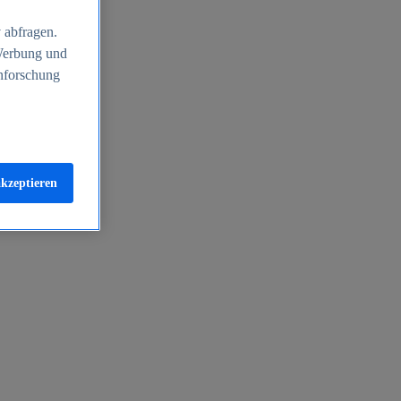
 abfragen.
 Werbung und
nforschung
akzeptieren