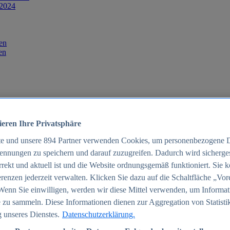
 2024
en
en
ieren Ihre Privatsphäre
te und unsere
894
Partner verwenden Cookies, um personenbezogene 
ennungen zu speichern und darauf zuzugreifen. Dadurch wird sichergest
orrekt und aktuell ist und die Website ordnungsgemäß funktioniert. Sie 
025
renzen jederzeit verwalten. Klicken Sie dazu auf die Schaltfläche „Vor
schland 2025
Wenn Sie einwilligen, werden wir diese Mittel verwenden, um Informat
 zu sammeln. Diese Informationen dienen zur Aggregation von Statisti
 unseres Dienstes.
Datenschutzerklärung.