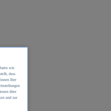
Daten wie
ellt, dass
können Ihre
einstellungen
ionen über
ken und zur