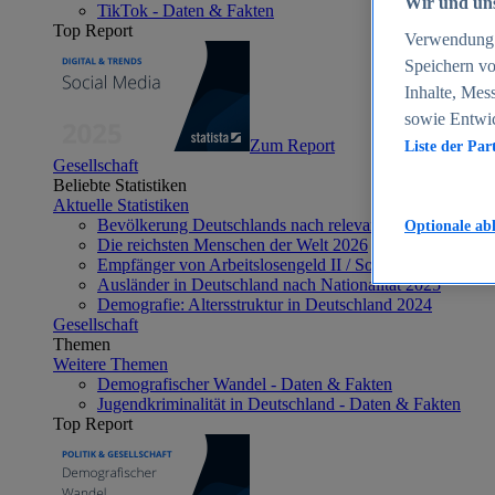
Wir und uns
TikTok - Daten & Fakten
Top Report
Verwendung g
Speichern vo
Inhalte, Mes
sowie Entwi
Zum Report
Liste der Par
Gesellschaft
Beliebte Statistiken
Aktuelle Statistiken
Bevölkerung Deutschlands nach relevanten Altersgrupp
Optionale ab
Die reichsten Menschen der Welt 2026
Empfänger von Arbeitslosengeld II / Sozialgeld / Bürge
Ausländer in Deutschland nach Nationalität 2025
Demografie: Altersstruktur in Deutschland 2024
Gesellschaft
Themen
Weitere Themen
Demografischer Wandel - Daten & Fakten
Jugendkriminalität in Deutschland - Daten & Fakten
Top Report