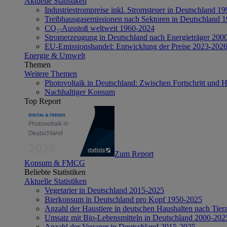
Aktuelle Statistiken
Industriestrompreise inkl. Stromsteuer in Deutschland 1
Treibhausgasemissionen nach Sektoren in Deutschland 
CO₂-Ausstoß weltweit 1960-2024
Stromerzeugung in Deutschland nach Energieträger 200
EU-Emissionshandel: Entwicklung der Preise 2023-202
Energie & Umwelt
Themen
Weitere Themen
Photovoltaik in Deutschland: Zwischen Fortschritt und 
Nachhaltiger Konsum
Top Report
Zum Report
Konsum & FMCG
Beliebte Statistiken
Aktuelle Statistiken
Vegetarier in Deutschland 2015-2025
Bierkonsum in Deutschland pro Kopf 1950-2025
Anzahl der Haustiere in deutschen Haushalten nach Tier
Umsatz mit Bio-Lebensmitteln in Deutschland 2000-202
Anzahl der Veganer in Deutschland 2015-2025