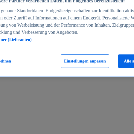
ere Partner verarbeiten Daten, um Folgendes bereitzustellen:
enauer Standortdaten. Endgeräteeigenschaften zur Identifikation aktiv
n oder Zugriff auf Informationen auf einem Endgerät. Personalisierte
sung von Werbeleistung und der Performance von Inhalten, Zielgruppe
cklung und Verbesserung von Angeboten.
tner (Lieferanten)
en 2024
lehnen
Einstellungen anpassen
Alle 
rgeld in Deutschland 2005-2025