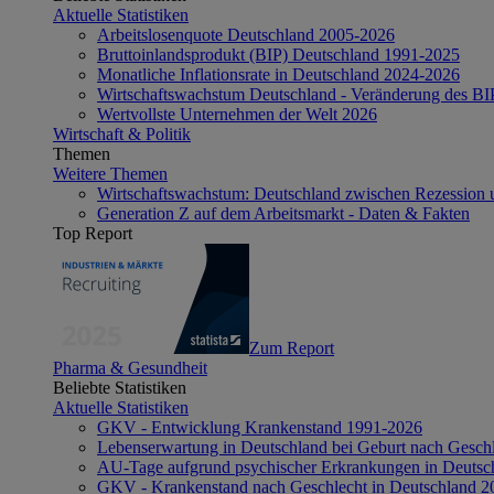
Aktuelle Statistiken
Arbeitslosenquote Deutschland 2005-2026
Bruttoinlandsprodukt (BIP) Deutschland 1991-2025
Monatliche Inflationsrate in Deutschland 2024-2026
Wirtschaftswachstum Deutschland - Veränderung des B
Wertvollste Unternehmen der Welt 2026
Wirtschaft & Politik
Themen
Weitere Themen
Wirtschaftswachstum: Deutschland zwischen Rezession 
Generation Z auf dem Arbeitsmarkt - Daten & Fakten
Top Report
Zum Report
Pharma & Gesundheit
Beliebte Statistiken
Aktuelle Statistiken
GKV - Entwicklung Krankenstand 1991-2026
Lebenserwartung in Deutschland bei Geburt nach Gesch
AU-Tage aufgrund psychischer Erkrankungen in Deutsc
GKV - Krankenstand nach Geschlecht in Deutschland 