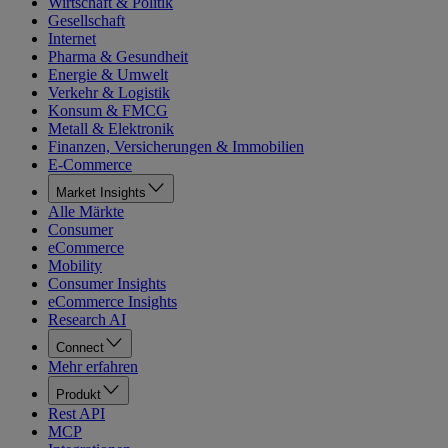
Wirtschaft & Politik
Gesellschaft
Internet
Pharma & Gesundheit
Energie & Umwelt
Verkehr & Logistik
Konsum & FMCG
Metall & Elektronik
Finanzen, Versicherungen & Immobilien
E-Commerce
Market Insights
Alle Märkte
Consumer
eCommerce
Mobility
Consumer Insights
eCommerce Insights
Research AI
Connect
Mehr erfahren
Produkt
Rest API
MCP