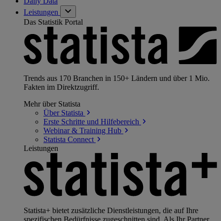
Daily Data
Leistungen
Das Statistik Portal
Trends aus 170 Branchen in 150+ Ländern und über 1 Mio.
Fakten im Direktzugriff.
Mehr über Statista
Über
Statista
Erste Schritte und
Hilfebereich
Webinar & Training
Hub
Statista
Connect
Leistungen
Statista+ bietet zusätzliche Dienstleistungen, die auf Ihre
spezifischen Bedürfnisse zugeschnitten sind. Als Ihr Partner