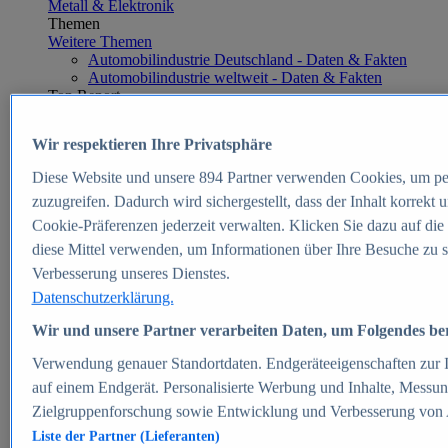
Metall & Elektronik
Themen
Weitere Themen
Automobilindustrie Deutschland - Daten & Fakten
Automobilindustrie weltweit - Daten & Fakten
Top Report
Wir respektieren Ihre Privatsphäre
Diese Website und unsere
894
Partner verwenden Cookies, um pe
Zum Report
zuzugreifen. Dadurch wird sichergestellt, dass der Inhalt korrekt
E-commerce
Cookie-Präferenzen jederzeit verwalten. Klicken Sie dazu auf die
Beliebte Statistiken
diese Mittel verwenden, um Informationen über Ihre Besuche zu s
Aktuelle Statistiken
E-Commerce - Entwicklung des Umsatzes in
Verbesserung unseres Dienstes.
Deutschland 1999-2025
Datenschutzerklärung.
Umsatz von Amazon in Deutschland und weltweit
2010-2025
Wir und unsere Partner verarbeiten Daten, um Folgendes bere
B2C-E-Commerce: Top-50 Online Shops in
Deutschland 2024
Verwendung genauer Standortdaten. Endgeräteeigenschaften zur Id
Marktanteile von Online-Zahlungsverfahren in
auf einem Endgerät. Personalisierte Werbung und Inhalte, Messu
Deutschland 2024
Zielgruppenforschung sowie Entwicklung und Verbesserung von
Umsatzstarke Warengruppen im Online-Handel in
Deutschland 2023-2025
Liste der Partner (Lieferanten)