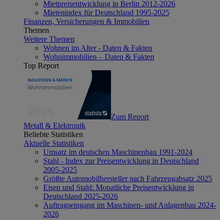
Mietpreisentwicklung in Berlin 2012-2026
Mietenindex für Deutschland 1995-2025
Finanzen, Versicherungen & Immobilien
Themen
Weitere Themen
Wohnen im Alter - Daten & Fakten
Wohnimmobilien – Daten & Fakten
Top Report
Zum Report
Metall & Elektronik
Beliebte Statistiken
Aktuelle Statistiken
Umsatz im deutschen Maschinenbau 1991-2024
Stahl - Index zur Preisentwicklung in Deutschland
2005-2025
Größte Automobilhersteller nach Fahrzeugabsatz 2025
Eisen und Stahl: Monatliche Preisentwicklung in
Deutschland 2025-2026
Auftragseingang im Maschinen- und Anlagenbau 2024-
2026