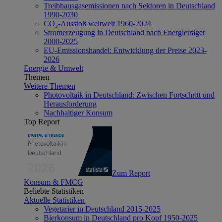
Treibhausgasemissionen nach Sektoren in Deutschland
1990-2030
CO₂-Ausstoß weltweit 1960-2024
Stromerzeugung in Deutschland nach Energieträger
2000-2025
EU-Emissionshandel: Entwicklung der Preise 2023-
2026
Energie & Umwelt
Themen
Weitere Themen
Photovoltaik in Deutschland: Zwischen Fortschritt und
Herausforderung
Nachhaltiger Konsum
Top Report
Zum Report
Konsum & FMCG
Beliebte Statistiken
Aktuelle Statistiken
Vegetarier in Deutschland 2015-2025
Bierkonsum in Deutschland pro Kopf 1950-2025