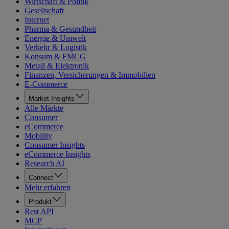
Wirtschaft & Politik
Gesellschaft
Internet
Pharma & Gesundheit
Energie & Umwelt
Verkehr & Logistik
Konsum & FMCG
Metall & Elektronik
Finanzen, Versicherungen & Immobilien
E-Commerce
Market Insights
Alle Märkte
Consumer
eCommerce
Mobility
Consumer Insights
eCommerce Insights
Research AI
Connect
Mehr erfahren
Produkt
Rest API
MCP