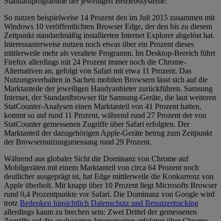
Standardprogramme der jeweiligen Betriebssysteme.
So nutzen beispielweise 14 Prozent den im Juli 2015 zusammen mit
Windows 10 veröffentlichten Browser Edge, der den bis zu diesem
Zeitpunkt standardmäßig installierten Internet Explorer abgelöst hat.
Interessanterweise nutzen noch etwas über ein Prozent dieses
mittlerweile mehr als veraltete Programm. Im Desktop-Bereich führt
Firefox allerdings mit 24 Prozent immer noch die Chrome-
Alternativen an, gefolgt von Safari mit etwa 11 Prozent. Das
Nutzungsverhalten in Sachen mobilen Browsern lässt sich auf die
Marktanteile der jeweiligen Handyanbieter zurückführen. Samsung
Internet, der Standardbrowser für Samsung-Geräte, die laut weiteren
StatCounter-Analysen einen Marktanteil von 41 Prozent hatten,
kommt so auf rund 11 Prozent, während rund 27 Prozent der von
StatCounter gemessenen Zugriffe über Safari erfolgten. Der
Marktanteil der dazugehörigen Apple-Geräte betrug zum Zeitpunkt
der Browsernutzungsmessung rund 29 Prozent.
Während aus globaler Sicht die Dominanz von Chrome auf
Mobilgeräten mit einem Marktanteil von circa 64 Prozent noch
deutlicher ausgeprägt ist, hat Edge mittlerweile die Konkurrenz von
Apple überholt. Mit knapp über 10 Prozent liegt Microsofts Browser
rund 0,4 Prozentpunkte vor Safari. Die Dominanz von Google wird
trotz
Bedenken hinsichtlich Datenschutz und Benutzertracking
allerdings kaum zu brechen sein: Zwei Drittel der gemessenen
Zugriffe auf die analysierten Internetseiten erfolgten über Chrome.