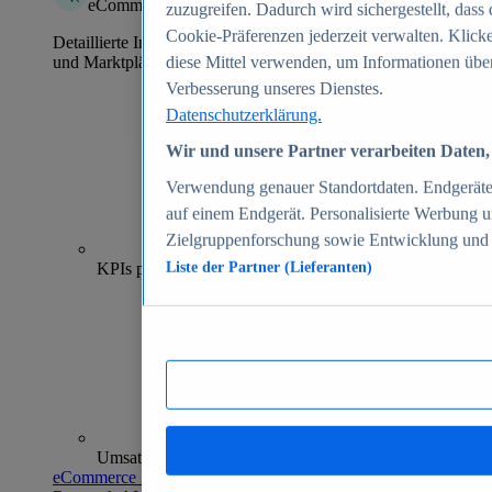
eCommerce Insights
zuzugreifen. Dadurch wird sichergestellt, dass 
Cookie-Präferenzen jederzeit verwalten. Klick
Detaillierte Informationen zu mehr als 39.000 Online-Shops
und Marktplätzen
diese Mittel verwenden, um Informationen über
Verbesserung unseres Dienstes.
Datenschutzerklärung.
Wir und unsere Partner verarbeiten Daten, 
Verwendung genauer Standortdaten. Endgeräteei
auf einem Endgerät. Personalisierte Werbung 
Zielgruppenforschung sowie Entwicklung und
70+
KPIs pro Shop
Liste der Partner (Lieferanten)
Umsatzanalysen und -prognosen
eCommerce Insights entdecken