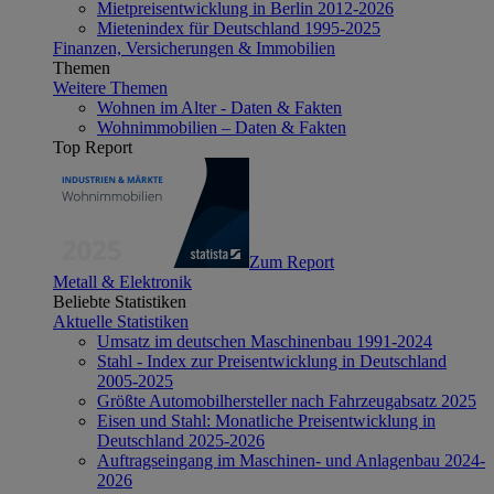
Mietpreisentwicklung in Berlin 2012-2026
Mietenindex für Deutschland 1995-2025
Finanzen, Versicherungen & Immobilien
Themen
Weitere Themen
Wohnen im Alter - Daten & Fakten
Wohnimmobilien – Daten & Fakten
Top Report
Zum Report
Metall & Elektronik
Beliebte Statistiken
Aktuelle Statistiken
Umsatz im deutschen Maschinenbau 1991-2024
Stahl - Index zur Preisentwicklung in Deutschland
2005-2025
Größte Automobilhersteller nach Fahrzeugabsatz 2025
Eisen und Stahl: Monatliche Preisentwicklung in
Deutschland 2025-2026
Auftragseingang im Maschinen- und Anlagenbau 2024-
2026