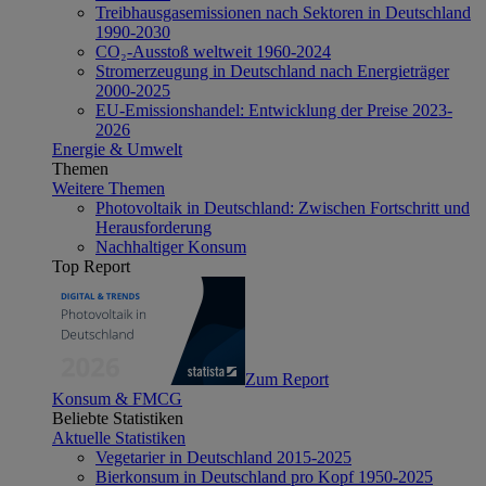
Treibhausgasemissionen nach Sektoren in Deutschland
1990-2030
CO₂-Ausstoß weltweit 1960-2024
Stromerzeugung in Deutschland nach Energieträger
2000-2025
EU-Emissionshandel: Entwicklung der Preise 2023-
2026
Energie & Umwelt
Themen
Weitere Themen
Photovoltaik in Deutschland: Zwischen Fortschritt und
Herausforderung
Nachhaltiger Konsum
Top Report
Zum Report
Konsum & FMCG
Beliebte Statistiken
Aktuelle Statistiken
Vegetarier in Deutschland 2015-2025
Bierkonsum in Deutschland pro Kopf 1950-2025