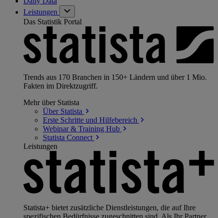
Daily Data
Leistungen
Das Statistik Portal
Trends aus 170 Branchen in 150+ Ländern und über 1 Mio.
Fakten im Direktzugriff.
Mehr über Statista
Über
Statista
Erste Schritte und
Hilfebereich
Webinar & Training
Hub
Statista
Connect
Leistungen
Statista+ bietet zusätzliche Dienstleistungen, die auf Ihre
spezifischen Bedürfnisse zugeschnitten sind. Als Ihr Partner