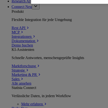
Research AI
Connect
Neu
Produkt
Flexible Integration für jede Umgebung
Rest API
MCP
Integrationen
Dokumentation
Demo buchen
KI-Assistenten
Schnelle Antworten, menschengeprüfte Insights
Marktforschung
Strategie
Marketing & PR
Sales
Alle ansehen
Statista Connect
Verlässliche Daten, in jedem Workflow
Mehr
erfahren