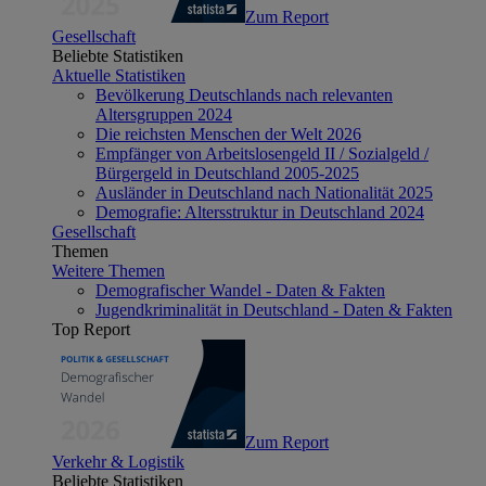
Zum Report
Gesellschaft
Beliebte Statistiken
Aktuelle Statistiken
Bevölkerung Deutschlands nach relevanten
Altersgruppen 2024
Die reichsten Menschen der Welt 2026
Empfänger von Arbeitslosengeld II / Sozialgeld /
Bürgergeld in Deutschland 2005-2025
Ausländer in Deutschland nach Nationalität 2025
Demografie: Altersstruktur in Deutschland 2024
Gesellschaft
Themen
Weitere Themen
Demografischer Wandel - Daten & Fakten
Jugendkriminalität in Deutschland - Daten & Fakten
Top Report
Zum Report
Verkehr & Logistik
Beliebte Statistiken