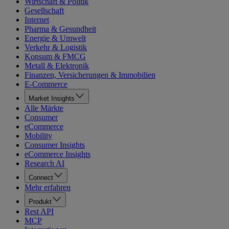
Wirtschaft & Politik
Gesellschaft
Internet
Pharma & Gesundheit
Energie & Umwelt
Verkehr & Logistik
Konsum & FMCG
Metall & Elektronik
Finanzen, Versicherungen & Immobilien
E-Commerce
Market Insights
Alle Märkte
Consumer
eCommerce
Mobility
Consumer Insights
eCommerce Insights
Research AI
Connect
Mehr erfahren
Produkt
Rest API
MCP