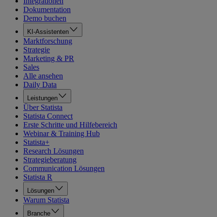
Integrationen
Dokumentation
Demo buchen
KI-Assistenten
Marktforschung
Strategie
Marketing & PR
Sales
Alle ansehen
Daily Data
Leistungen
Über Statista
Statista Connect
Erste Schritte und Hilfebereich
Webinar & Training Hub
Statista+
Research Lösungen
Strategieberatung
Communication Lösungen
Statista R
Lösungen
Warum Statista
Branche