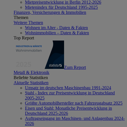
Mietpreisentwicklung in Berlin 2012-2026
Mietenindex für Deutschland 1995-2025
Finanzen, Versicherungen & Immobilien
Themen
Weitere Themen
Wohnen im Alter - Daten & Fakten
Wohnimmobilien – Daten & Fakten
Top Report
Zum Report
Metall & Elektronik
Beliebte Statistiken
Aktuelle Statistiken
Umsatz im deutschen Maschinenbau 1991-2024
Stahl - Index zur Preisentwicklung in Deutschland
2005-2025
Größte Automobilhersteller nach Fahrzeugabsatz 2025
Eisen und Stahl: Monatliche Preisentwicklung in
Deutschland 2025-2026
Auftragseingang im Maschinen- und Anlagenbau 2024-
2026