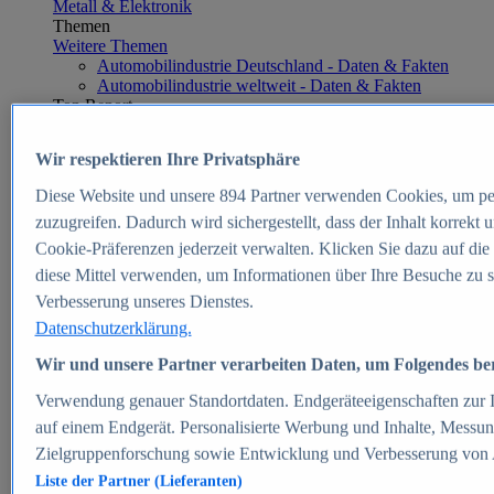
Metall & Elektronik
Themen
Weitere Themen
Automobilindustrie Deutschland - Daten & Fakten
Automobilindustrie weltweit - Daten & Fakten
Top Report
Wir respektieren Ihre Privatsphäre
Diese Website und unsere
894
Partner verwenden Cookies, um pe
Zum Report
zuzugreifen. Dadurch wird sichergestellt, dass der Inhalt korrekt
E-commerce
Cookie-Präferenzen jederzeit verwalten. Klicken Sie dazu auf die
Beliebte Statistiken
diese Mittel verwenden, um Informationen über Ihre Besuche zu s
Aktuelle Statistiken
E-Commerce - Entwicklung des Umsatzes in
Verbesserung unseres Dienstes.
Deutschland 1999-2025
Datenschutzerklärung.
Umsatz von Amazon in Deutschland und weltweit
2010-2025
Wir und unsere Partner verarbeiten Daten, um Folgendes bere
B2C-E-Commerce: Top-50 Online Shops in
Deutschland 2024
Verwendung genauer Standortdaten. Endgeräteeigenschaften zur Id
Marktanteile von Online-Zahlungsverfahren in
auf einem Endgerät. Personalisierte Werbung und Inhalte, Messu
Deutschland 2024
Zielgruppenforschung sowie Entwicklung und Verbesserung von
Umsatzstarke Warengruppen im Online-Handel in
Deutschland 2023-2025
Liste der Partner (Lieferanten)