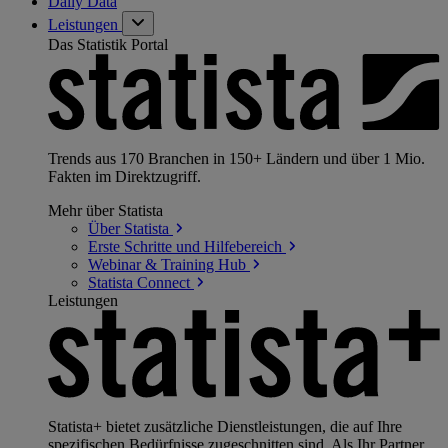
Daily Data
Leistungen
Das Statistik Portal
Trends aus 170 Branchen in 150+ Ländern und über 1 Mio.
Fakten im Direktzugriff.
Mehr über Statista
Über
Statista
Erste Schritte und
Hilfebereich
Webinar & Training
Hub
Statista
Connect
Leistungen
Statista+ bietet zusätzliche Dienstleistungen, die auf Ihre
spezifischen Bedürfnisse zugeschnitten sind. Als Ihr Partner