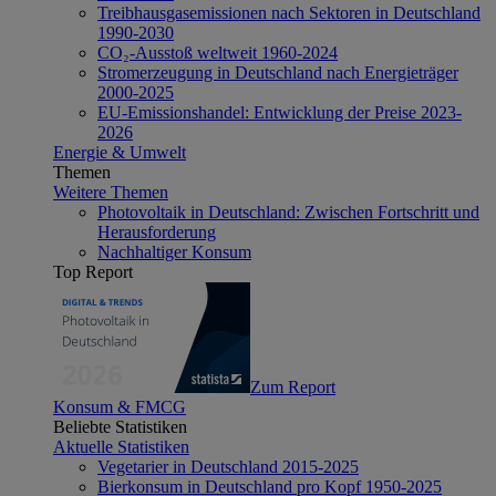
Treibhausgasemissionen nach Sektoren in Deutschland
1990-2030
CO₂-Ausstoß weltweit 1960-2024
Stromerzeugung in Deutschland nach Energieträger
2000-2025
EU-Emissionshandel: Entwicklung der Preise 2023-
2026
Energie & Umwelt
Themen
Weitere Themen
Photovoltaik in Deutschland: Zwischen Fortschritt und
Herausforderung
Nachhaltiger Konsum
Top Report
Zum Report
Konsum & FMCG
Beliebte Statistiken
Aktuelle Statistiken
Vegetarier in Deutschland 2015-2025
Bierkonsum in Deutschland pro Kopf 1950-2025