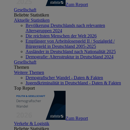
Zum Report
Gesellschaft
Beliebte Statistiken
Aktuelle Statistiken
Bevölkerung Deutschlands nach relevanten
Altersgruppen 2024
Die reichsten Menschen der Welt 2026
Empfänger von Arbeitslosengeld II / Sozialgeld /
Bürgergeld in Deutschland 2005-2025
Ausländer in Deutschland nach Nationalität 2025
Demografie: Altersstruktur in Deutschland 2024
Gesellschaft
Themen
Weitere Themen
Demografischer Wandel - Daten & Fakten
Jugendkriminalität in Deutschland - Daten & Fakten
Top Report
Zum Report
Verkehr & Logistik
Beliebte Statistiken