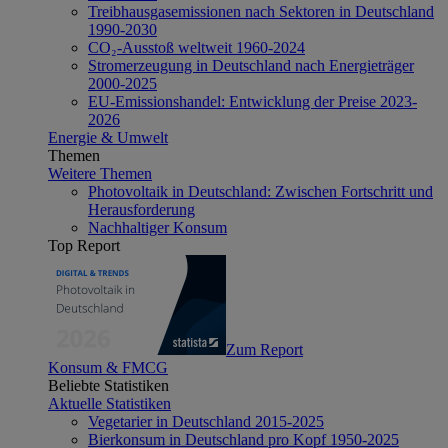
Treibhausgasemissionen nach Sektoren in Deutschland
1990-2030
CO₂-Ausstoß weltweit 1960-2024
Stromerzeugung in Deutschland nach Energieträger
2000-2025
EU-Emissionshandel: Entwicklung der Preise 2023-
2026
Energie & Umwelt
Themen
Weitere Themen
Photovoltaik in Deutschland: Zwischen Fortschritt und
Herausforderung
Nachhaltiger Konsum
Top Report
Zum Report
Konsum & FMCG
Beliebte Statistiken
Aktuelle Statistiken
Vegetarier in Deutschland 2015-2025
Bierkonsum in Deutschland pro Kopf 1950-2025