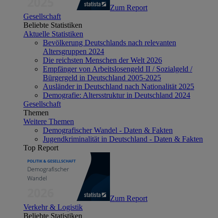
Zum Report
Gesellschaft
Beliebte Statistiken
Aktuelle Statistiken
Bevölkerung Deutschlands nach relevanten
Altersgruppen 2024
Die reichsten Menschen der Welt 2026
Empfänger von Arbeitslosengeld II / Sozialgeld /
Bürgergeld in Deutschland 2005-2025
Ausländer in Deutschland nach Nationalität 2025
Demografie: Altersstruktur in Deutschland 2024
Gesellschaft
Themen
Weitere Themen
Demografischer Wandel - Daten & Fakten
Jugendkriminalität in Deutschland - Daten & Fakten
Top Report
Zum Report
Verkehr & Logistik
Beliebte Statistiken