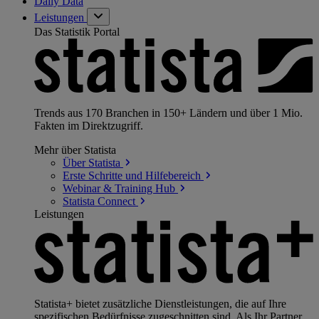
Daily Data
Leistungen
Das Statistik Portal
Trends aus 170 Branchen in 150+ Ländern und über 1 Mio.
Fakten im Direktzugriff.
Mehr über Statista
Über
Statista
Erste Schritte und
Hilfebereich
Webinar & Training
Hub
Statista
Connect
Leistungen
Statista+ bietet zusätzliche Dienstleistungen, die auf Ihre
spezifischen Bedürfnisse zugeschnitten sind. Als Ihr Partner