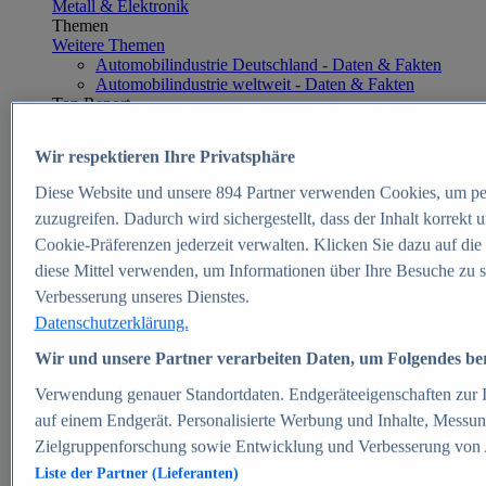
Metall & Elektronik
Themen
Weitere Themen
Automobilindustrie Deutschland - Daten & Fakten
Automobilindustrie weltweit - Daten & Fakten
Top Report
Wir respektieren Ihre Privatsphäre
Diese Website und unsere
894
Partner verwenden Cookies, um pe
Zum Report
zuzugreifen. Dadurch wird sichergestellt, dass der Inhalt korrekt
E-commerce
Cookie-Präferenzen jederzeit verwalten. Klicken Sie dazu auf die
Beliebte Statistiken
diese Mittel verwenden, um Informationen über Ihre Besuche zu s
Aktuelle Statistiken
E-Commerce - Entwicklung des Umsatzes in
Verbesserung unseres Dienstes.
Deutschland 1999-2025
Datenschutzerklärung.
Umsatz von Amazon in Deutschland und weltweit
2010-2025
Wir und unsere Partner verarbeiten Daten, um Folgendes bere
B2C-E-Commerce: Top-50 Online Shops in
Deutschland 2024
Verwendung genauer Standortdaten. Endgeräteeigenschaften zur Id
Marktanteile von Online-Zahlungsverfahren in
auf einem Endgerät. Personalisierte Werbung und Inhalte, Messu
Deutschland 2024
Zielgruppenforschung sowie Entwicklung und Verbesserung von
Umsatzstarke Warengruppen im Online-Handel in
Deutschland 2023-2025
Liste der Partner (Lieferanten)