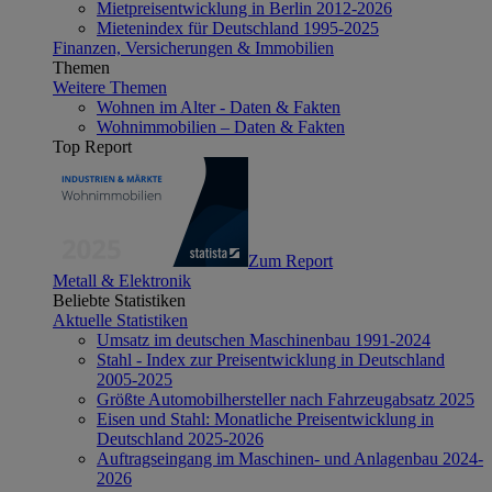
Mietpreisentwicklung in Berlin 2012-2026
Mietenindex für Deutschland 1995-2025
Finanzen, Versicherungen & Immobilien
Themen
Weitere Themen
Wohnen im Alter - Daten & Fakten
Wohnimmobilien – Daten & Fakten
Top Report
Zum Report
Metall & Elektronik
Beliebte Statistiken
Aktuelle Statistiken
Umsatz im deutschen Maschinenbau 1991-2024
Stahl - Index zur Preisentwicklung in Deutschland
2005-2025
Größte Automobilhersteller nach Fahrzeugabsatz 2025
Eisen und Stahl: Monatliche Preisentwicklung in
Deutschland 2025-2026
Auftragseingang im Maschinen- und Anlagenbau 2024-
2026