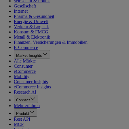
Wirtschaft & Politik
Gesellschaft
Internet
Pharma & Gesundheit
Energie & Umwelt
Verkehr & Logistik
Konsum & FMCG
Metall & Elektronik
Finanzen, Versicherungen & Immobilien
E-Commerce
Market Insights
Alle Märkte
Consumer
eCommerce
Mobility
Consumer Insights
eCommerce Insights
Research AI
Connect
Mehr erfahren
Produkt
Rest API
MCP