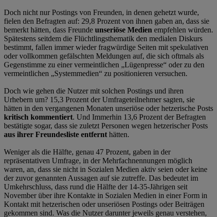
Doch nicht nur Postings von Freunden, in denen gehetzt wurde,
fielen den Befragten auf: 29,8 Prozent von ihnen gaben an, dass sie
bemerkt hätten, dass Freunde
unseriöse Medien
empfehlen würden.
Spätestens seitdem die Flüchtlingsthematik den medialen Diskurs
bestimmt, fallen immer wieder fragwürdige Seiten mit spekulativen
oder vollkommen gefälschten Meldungen auf, die sich oftmals als
Gegenstimme zu einer vermeintlichen „Lügenpresse“ oder zu den
vermeintlichen „Systemmedien“ zu positionieren versuchen.
Doch wie gehen die Nutzer mit solchen Postings und ihren
Urhebern um? 15,3 Prozent der Umfrageteilnehmer sagten, sie
hätten in den vergangenen Monaten unseriöse oder hetzerische Posts
kritisch kommentiert
. Und Immerhin 13,6 Prozent der Befragten
bestätigte sogar, dass sie zuletzt Personen wegen hetzerischer Posts
aus ihrer Freundesliste entfernt
hätten.
Weniger als die Hälfte, genau 47 Prozent, gaben in der
repräsentativen Umfrage, in der Mehrfachnennungen möglich
waren, an, dass sie nicht in Sozialen Medien aktiv seien oder keine
der zuvor genannten Aussagen auf sie zutreffe. Das bedeutet im
Umkehrschluss, dass rund die Hälfte der 14-35-Jährigen seit
November über ihre Kontakte in Sozialen Medien in einer Form in
Kontakt mit hetzerischen oder unseriösen Postings oder Beiträgen
gekommen sind. Was die Nutzer darunter jeweils genau verstehen,