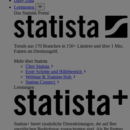
Daily Data
Leistungen
Das Statistik Portal
Trends aus 170 Branchen in 150+ Ländern und über 1 Mio.
Fakten im Direktzugriff.
Mehr über Statista
Über
Statista
Erste Schritte und
Hilfebereich
Webinar & Training
Hub
Statista
Connect
Leistungen
Statista+ bietet zusätzliche Dienstleistungen, die auf Ihre
spezifischen Bedürfnisse zugeschnitten sind. Als Ihr Partner