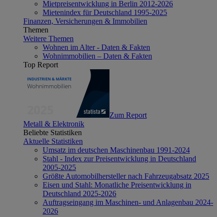
Mietpreisentwicklung in Berlin 2012-2026
Mietenindex für Deutschland 1995-2025
Finanzen, Versicherungen & Immobilien
Themen
Weitere Themen
Wohnen im Alter - Daten & Fakten
Wohnimmobilien – Daten & Fakten
Top Report
Zum Report
Metall & Elektronik
Beliebte Statistiken
Aktuelle Statistiken
Umsatz im deutschen Maschinenbau 1991-2024
Stahl - Index zur Preisentwicklung in Deutschland
2005-2025
Größte Automobilhersteller nach Fahrzeugabsatz 2025
Eisen und Stahl: Monatliche Preisentwicklung in
Deutschland 2025-2026
Auftragseingang im Maschinen- und Anlagenbau 2024-
2026