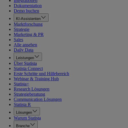
Integrationen
Dokumentation
Demo buchen
KI-Assistenten
Marktforschung
Strategie
Marketing & PR
Sales
Alle ansehen
Daily Data
Leistungen
Über Statista
Statista Connect
Erste Schritte und Hilfebereich
Webinar & Training Hub
Statista+
Research Lösungen
Strategieberatung
Communication Lösungen
Statista R
Lösungen
Warum Statista
Branche