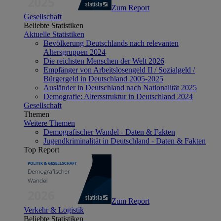
Zum Report
Gesellschaft
Beliebte Statistiken
Aktuelle Statistiken
Bevölkerung Deutschlands nach relevanten
Altersgruppen 2024
Die reichsten Menschen der Welt 2026
Empfänger von Arbeitslosengeld II / Sozialgeld /
Bürgergeld in Deutschland 2005-2025
Ausländer in Deutschland nach Nationalität 2025
Demografie: Altersstruktur in Deutschland 2024
Gesellschaft
Themen
Weitere Themen
Demografischer Wandel - Daten & Fakten
Jugendkriminalität in Deutschland - Daten & Fakten
Top Report
Zum Report
Verkehr & Logistik
Beliebte Statistiken