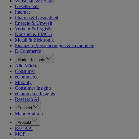
Wirtschaft & Politik
Gesellschaft
Internet
Pharma & Gesundheit
Energie & Umwelt
Verkehr & Logistik
Konsum & FMCG
Metall & Elektronik
Finanzen, Versicherungen & Immobilien
E-Commerce
Market Insights
Alle Märkte
Consumer
eCommerce
Mobility
Consumer Insights
eCommerce Insights
Research AI
Connect
Mehr erfahren
Produkt
Rest API
MCP