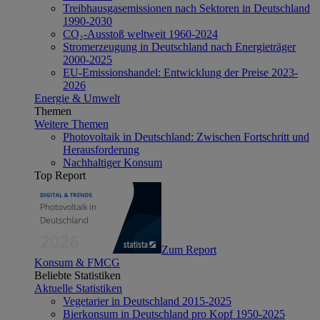
Treibhausgasemissionen nach Sektoren in Deutschland
1990-2030
CO₂-Ausstoß weltweit 1960-2024
Stromerzeugung in Deutschland nach Energieträger
2000-2025
EU-Emissionshandel: Entwicklung der Preise 2023-
2026
Energie & Umwelt
Themen
Weitere Themen
Photovoltaik in Deutschland: Zwischen Fortschritt und
Herausforderung
Nachhaltiger Konsum
Top Report
Zum Report
Konsum & FMCG
Beliebte Statistiken
Aktuelle Statistiken
Vegetarier in Deutschland 2015-2025
Bierkonsum in Deutschland pro Kopf 1950-2025