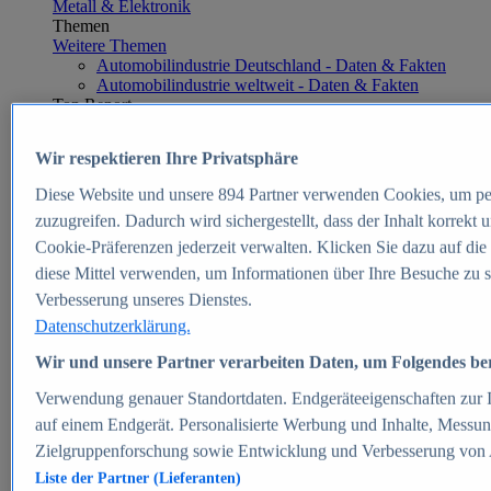
Metall & Elektronik
Themen
Weitere Themen
Automobilindustrie Deutschland - Daten & Fakten
Automobilindustrie weltweit - Daten & Fakten
Top Report
Wir respektieren Ihre Privatsphäre
Diese Website und unsere
894
Partner verwenden Cookies, um pe
Zum Report
zuzugreifen. Dadurch wird sichergestellt, dass der Inhalt korrekt
E-commerce
Cookie-Präferenzen jederzeit verwalten. Klicken Sie dazu auf die
Beliebte Statistiken
diese Mittel verwenden, um Informationen über Ihre Besuche zu s
Aktuelle Statistiken
E-Commerce - Entwicklung des Umsatzes in
Verbesserung unseres Dienstes.
Deutschland 1999-2025
Datenschutzerklärung.
Umsatz von Amazon in Deutschland und weltweit
2010-2025
Wir und unsere Partner verarbeiten Daten, um Folgendes bere
B2C-E-Commerce: Top-50 Online Shops in
Deutschland 2024
Verwendung genauer Standortdaten. Endgeräteeigenschaften zur Id
Marktanteile von Online-Zahlungsverfahren in
auf einem Endgerät. Personalisierte Werbung und Inhalte, Messu
Deutschland 2024
Zielgruppenforschung sowie Entwicklung und Verbesserung von
Umsatzstarke Warengruppen im Online-Handel in
Deutschland 2023-2025
Liste der Partner (Lieferanten)