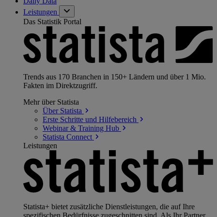
Daily Data
Leistungen
Das Statistik Portal
Trends aus 170 Branchen in 150+ Ländern und über 1 Mio.
Fakten im Direktzugriff.
Mehr über Statista
Über
Statista
Erste Schritte und
Hilfebereich
Webinar & Training
Hub
Statista
Connect
Leistungen
Statista+ bietet zusätzliche Dienstleistungen, die auf Ihre
spezifischen Bedürfnisse zugeschnitten sind. Als Ihr Partner