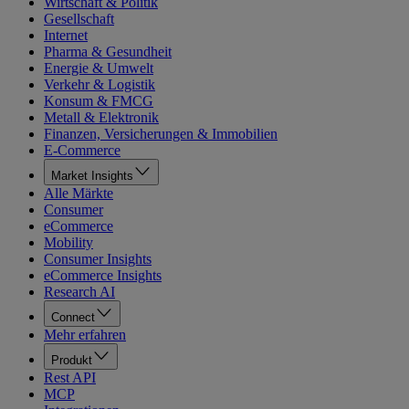
Wirtschaft & Politik
Gesellschaft
Internet
Pharma & Gesundheit
Energie & Umwelt
Verkehr & Logistik
Konsum & FMCG
Metall & Elektronik
Finanzen, Versicherungen & Immobilien
E-Commerce
Market Insights
Alle Märkte
Consumer
eCommerce
Mobility
Consumer Insights
eCommerce Insights
Research AI
Connect
Mehr erfahren
Produkt
Rest API
MCP