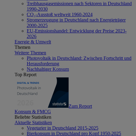
Treibhausgasemissionen nach Sektoren in Deutschland
1990-2030
CO₂-Ausstoß weltweit 1960-2024
Stromerzeugung in Deutschland nach Energieträger
2000-2025
EU-Emissionshandel: Entwicklung der Preise 2023-
2026
Energie & Umwelt
Themen
Weitere Themen
Photovoltaik in Deutschland: Zwischen Fortschritt und
Herausforderung
Nachhaltiger Konsum
Top Report
Zum Report
Konsum & FMCG
Beliebte Statistiken
Aktuelle Statistiken
Vegetarier in Deutschland 2015-2025
Bierkonsum in Deutschland pro Kopf 1950-2025