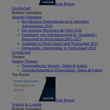
Zum Report
Gesellschaft
Beliebte Statistiken
Aktuelle Statistiken
Bevölkerung Deutschlands nach relevanten
Altersgruppen 2024
Die reichsten Menschen der Welt 2026
Empfänger von Arbeitslosengeld II / Sozialgeld /
Bürgergeld in Deutschland 2005-2025
Ausländer in Deutschland nach Nationalität 2025
Demografie: Altersstruktur in Deutschland 2024
Gesellschaft
Themen
Weitere Themen
Demografischer Wandel - Daten & Fakten
Jugendkriminalität in Deutschland - Daten & Fakten
Top Report
Zum Report
Verkehr & Logistik
Beliebte Statistiken