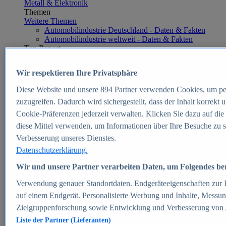
Metall & Elektronik
Themen
Weitere Themen
Automobilindustrie Deutschland - Daten & Fakten
Automobilindustrie weltweit - Daten & Fakten
Top Report
Wir respektieren Ihre Privatsphäre
Diese Website und unsere
894
Partner verwenden Cookies, um pe
Zum Report
zuzugreifen. Dadurch wird sichergestellt, dass der Inhalt korrekt
E-commerce
Cookie-Präferenzen jederzeit verwalten. Klicken Sie dazu auf die
Beliebte Statistiken
diese Mittel verwenden, um Informationen über Ihre Besuche zu s
Aktuelle Statistiken
E-Commerce - Entwicklung des Umsatzes in
Verbesserung unseres Dienstes.
Deutschland 1999-2025
Datenschutzerklärung.
Umsatz von Amazon in Deutschland und weltweit
2010-2025
Wir und unsere Partner verarbeiten Daten, um Folgendes bere
B2C-E-Commerce: Top-50 Online Shops in
Deutschland 2024
Verwendung genauer Standortdaten. Endgeräteeigenschaften zur Id
Marktanteile von Online-Zahlungsverfahren in
auf einem Endgerät. Personalisierte Werbung und Inhalte, Messu
Deutschland 2024
Zielgruppenforschung sowie Entwicklung und Verbesserung von
Umsatzstarke Warengruppen im Online-Handel in
Deutschland 2023-2025
Liste der Partner (Lieferanten)