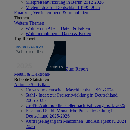
Mietpreisentwicklung in Berlin 2012-2026
Mietenindex für Deutschland 1995-2025
Finanzen, Versicherungen & Immobilien
Themen
Weitere Themen
Wohnen im Alter - Daten & Fakten
Wohnimmobilien – Daten & Fakten
Top Report
Zum Report
Metall & Elektronik
Beliebte Statistiken
Aktuelle Statistiken
Umsatz im deutschen Maschinenbau 1991-2024
Stahl - Index zur Preisentwicklung in Deutschland
2005-2025
Größte Automobilhersteller nach Fahrzeugabsatz 2025
Eisen und Stahl: Monatliche Preisentwicklung in
Deutschland 2025-2026
Auftragseingang im Maschinen- und Anlagenbau 2024-
2026