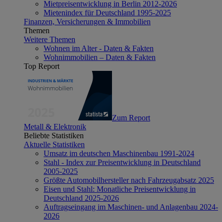
Mietpreisentwicklung in Berlin 2012-2026
Mietenindex für Deutschland 1995-2025
Finanzen, Versicherungen & Immobilien
Themen
Weitere Themen
Wohnen im Alter - Daten & Fakten
Wohnimmobilien – Daten & Fakten
Top Report
Zum Report
Metall & Elektronik
Beliebte Statistiken
Aktuelle Statistiken
Umsatz im deutschen Maschinenbau 1991-2024
Stahl - Index zur Preisentwicklung in Deutschland
2005-2025
Größte Automobilhersteller nach Fahrzeugabsatz 2025
Eisen und Stahl: Monatliche Preisentwicklung in
Deutschland 2025-2026
Auftragseingang im Maschinen- und Anlagenbau 2024-
2026