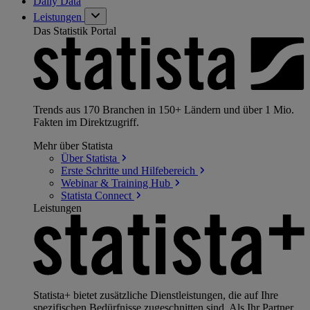
Daily Data
Leistungen
Das Statistik Portal
Trends aus 170 Branchen in 150+ Ländern und über 1 Mio.
Fakten im Direktzugriff.
Mehr über Statista
Über
Statista
Erste Schritte und
Hilfebereich
Webinar & Training
Hub
Statista
Connect
Leistungen
Statista+ bietet zusätzliche Dienstleistungen, die auf Ihre
spezifischen Bedürfnisse zugeschnitten sind. Als Ihr Partner