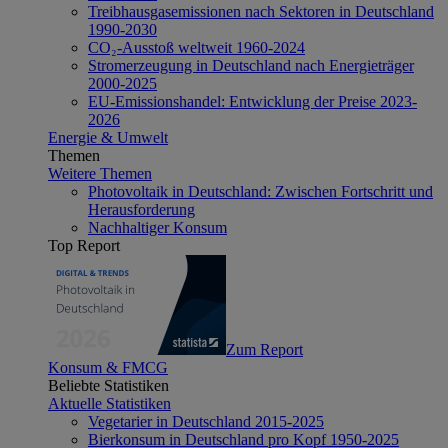
Treibhausgasemissionen nach Sektoren in Deutschland
1990-2030
CO₂-Ausstoß weltweit 1960-2024
Stromerzeugung in Deutschland nach Energieträger
2000-2025
EU-Emissionshandel: Entwicklung der Preise 2023-
2026
Energie & Umwelt
Themen
Weitere Themen
Photovoltaik in Deutschland: Zwischen Fortschritt und
Herausforderung
Nachhaltiger Konsum
Top Report
Zum Report
Konsum & FMCG
Beliebte Statistiken
Aktuelle Statistiken
Vegetarier in Deutschland 2015-2025
Bierkonsum in Deutschland pro Kopf 1950-2025