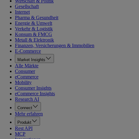
Wirtschaft & Politik
Gesellschaft
Internet
Pharma & Gesundheit
Energie & Umwelt
Verkehr & Logistik
Konsum & FMCG
Metall & Elektronik
Finanzen, Versicherungen & Immobilien
E-Commerce
Market Insights
Alle Märkte
Consumer
eCommerce
Mobility
Consumer Insights
eCommerce Insights
Research AI
Connect
Mehr erfahren
Produkt
Rest API
MCP