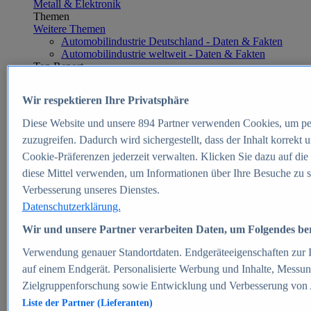
Metall & Elektronik
Themen
Weitere Themen
Automobilindustrie Deutschland - Daten & Fakten
Automobilindustrie weltweit - Daten & Fakten
Top Report
Wir respektieren Ihre Privatsphäre
Diese Website und unsere
894
Partner verwenden Cookies, um pe
Zum Report
zuzugreifen. Dadurch wird sichergestellt, dass der Inhalt korrekt
E-commerce
Cookie-Präferenzen jederzeit verwalten. Klicken Sie dazu auf die
Beliebte Statistiken
diese Mittel verwenden, um Informationen über Ihre Besuche zu s
Aktuelle Statistiken
E-Commerce - Entwicklung des Umsatzes in
Verbesserung unseres Dienstes.
Deutschland 1999-2025
Datenschutzerklärung.
Umsatz von Amazon in Deutschland und weltweit
2010-2025
Wir und unsere Partner verarbeiten Daten, um Folgendes bere
B2C-E-Commerce: Top-50 Online Shops in
Deutschland 2024
Verwendung genauer Standortdaten. Endgeräteeigenschaften zur Id
Marktanteile von Online-Zahlungsverfahren in
auf einem Endgerät. Personalisierte Werbung und Inhalte, Messu
Deutschland 2024
Zielgruppenforschung sowie Entwicklung und Verbesserung von
Umsatzstarke Warengruppen im Online-Handel in
Deutschland 2023-2025
Liste der Partner (Lieferanten)