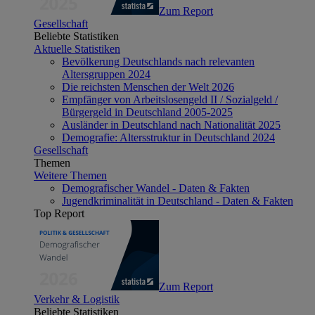
Zum Report
Gesellschaft
Beliebte Statistiken
Aktuelle Statistiken
Bevölkerung Deutschlands nach relevanten
Altersgruppen 2024
Die reichsten Menschen der Welt 2026
Empfänger von Arbeitslosengeld II / Sozialgeld /
Bürgergeld in Deutschland 2005-2025
Ausländer in Deutschland nach Nationalität 2025
Demografie: Altersstruktur in Deutschland 2024
Gesellschaft
Themen
Weitere Themen
Demografischer Wandel - Daten & Fakten
Jugendkriminalität in Deutschland - Daten & Fakten
Top Report
Zum Report
Verkehr & Logistik
Beliebte Statistiken