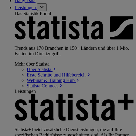
Daily Data
Leistungen
Das Statistik Portal
Trends aus 170 Branchen in 150+ Ländern und über 1 Mio.
Fakten im Direktzugriff.
Mehr über Statista
Über
Statista
Erste Schritte und
Hilfebereich
Webinar & Training
Hub
Statista
Connect
Leistungen
Statista+ bietet zusätzliche Dienstleistungen, die auf Ihre
spezifischen Bedürfnisse zugeschnitten sind. Als Ihr Partner