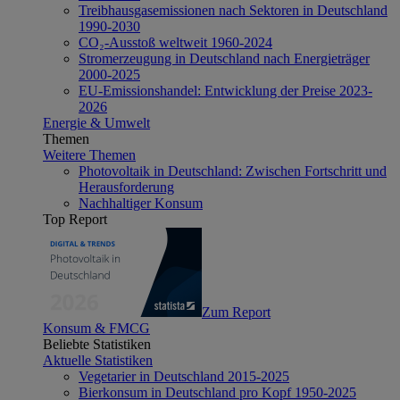
Treibhausgasemissionen nach Sektoren in Deutschland
1990-2030
CO₂-Ausstoß weltweit 1960-2024
Stromerzeugung in Deutschland nach Energieträger
2000-2025
EU-Emissionshandel: Entwicklung der Preise 2023-
2026
Energie & Umwelt
Themen
Weitere Themen
Photovoltaik in Deutschland: Zwischen Fortschritt und
Herausforderung
Nachhaltiger Konsum
Top Report
Zum Report
Konsum & FMCG
Beliebte Statistiken
Aktuelle Statistiken
Vegetarier in Deutschland 2015-2025
Bierkonsum in Deutschland pro Kopf 1950-2025