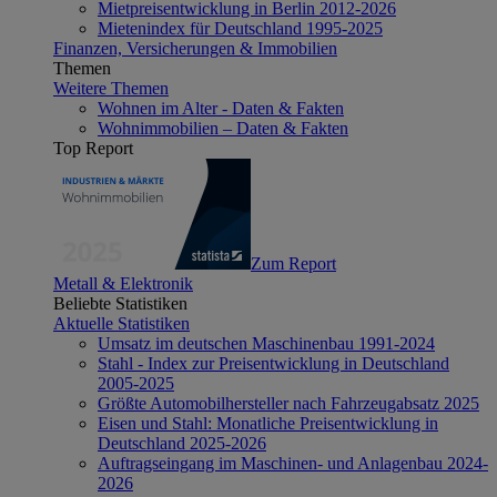
Mietpreisentwicklung in Berlin 2012-2026
Mietenindex für Deutschland 1995-2025
Finanzen, Versicherungen & Immobilien
Themen
Weitere Themen
Wohnen im Alter - Daten & Fakten
Wohnimmobilien – Daten & Fakten
Top Report
Zum Report
Metall & Elektronik
Beliebte Statistiken
Aktuelle Statistiken
Umsatz im deutschen Maschinenbau 1991-2024
Stahl - Index zur Preisentwicklung in Deutschland
2005-2025
Größte Automobilhersteller nach Fahrzeugabsatz 2025
Eisen und Stahl: Monatliche Preisentwicklung in
Deutschland 2025-2026
Auftragseingang im Maschinen- und Anlagenbau 2024-
2026