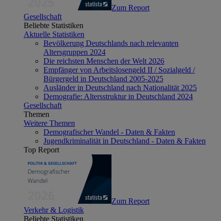
Zum Report
Gesellschaft
Beliebte Statistiken
Aktuelle Statistiken
Bevölkerung Deutschlands nach relevanten
Altersgruppen 2024
Die reichsten Menschen der Welt 2026
Empfänger von Arbeitslosengeld II / Sozialgeld /
Bürgergeld in Deutschland 2005-2025
Ausländer in Deutschland nach Nationalität 2025
Demografie: Altersstruktur in Deutschland 2024
Gesellschaft
Themen
Weitere Themen
Demografischer Wandel - Daten & Fakten
Jugendkriminalität in Deutschland - Daten & Fakten
Top Report
Zum Report
Verkehr & Logistik
Beliebte Statistiken