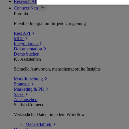
Research AI
Connect
Neu
Produkt
Flexible Integration für jede Umgebung
Rest API
MCP
Integrationen
Dokumentation
Demo buchen
KI-Assistenten
Schnelle Antworten, menschengeprüfte Insights
Marktforschung
Strategie
Marketing & PR
Sales
Alle ansehen
Statista Connect
Verlässliche Daten, in jedem Workflow
Mehr
erfahren