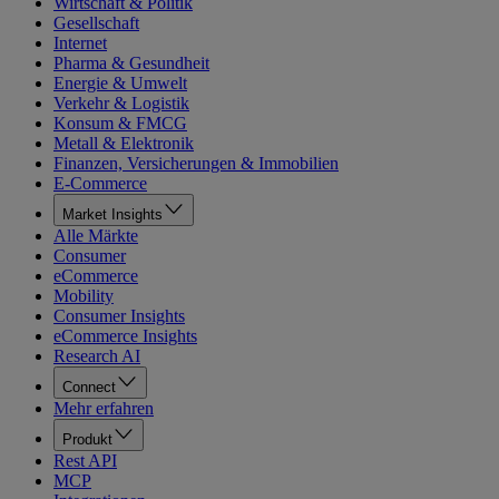
Wirtschaft & Politik
Gesellschaft
Internet
Pharma & Gesundheit
Energie & Umwelt
Verkehr & Logistik
Konsum & FMCG
Metall & Elektronik
Finanzen, Versicherungen & Immobilien
E-Commerce
Market Insights
Alle Märkte
Consumer
eCommerce
Mobility
Consumer Insights
eCommerce Insights
Research AI
Connect
Mehr erfahren
Produkt
Rest API
MCP