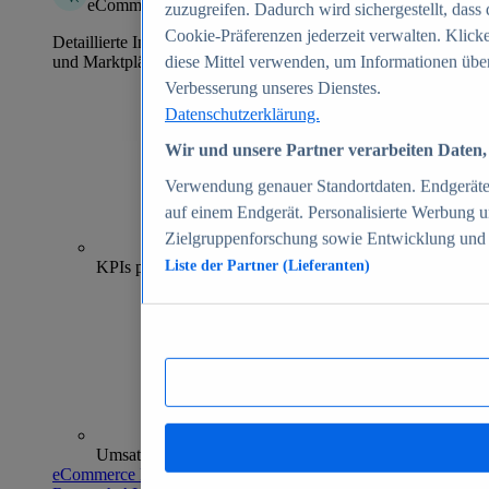
eCommerce Insights
zuzugreifen. Dadurch wird sichergestellt, dass 
Cookie-Präferenzen jederzeit verwalten. Klick
Detaillierte Informationen zu mehr als 39.000 Online-Shops
und Marktplätzen
diese Mittel verwenden, um Informationen über
Verbesserung unseres Dienstes.
Datenschutzerklärung.
Wir und unsere Partner verarbeiten Daten, 
Verwendung genauer Standortdaten. Endgeräteei
auf einem Endgerät. Personalisierte Werbung 
Zielgruppenforschung sowie Entwicklung und
70+
KPIs pro Shop
Liste der Partner (Lieferanten)
Umsatzanalysen und -prognosen
eCommerce Insights entdecken