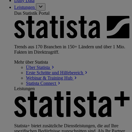
Daily Data
Leistungen
Das Statistik Portal
Trends aus 170 Branchen in 150+ Ländern und über 1 Mio.
Fakten im Direktzugriff.
Mehr über Statista
Über
Statista
Erste Schritte und
Hilfebereich
Webinar & Training
Hub
Statista
Connect
Leistungen
Statista+ bietet zusätzliche Dienstleistungen, die auf Ihre
spezifischen Bedürfnisse zugeschnitten sind. Als Ihr Partner