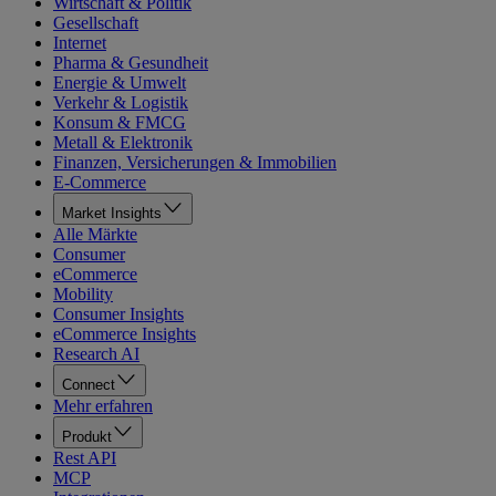
Wirtschaft & Politik
Gesellschaft
Internet
Pharma & Gesundheit
Energie & Umwelt
Verkehr & Logistik
Konsum & FMCG
Metall & Elektronik
Finanzen, Versicherungen & Immobilien
E-Commerce
Market Insights
Alle Märkte
Consumer
eCommerce
Mobility
Consumer Insights
eCommerce Insights
Research AI
Connect
Mehr erfahren
Produkt
Rest API
MCP