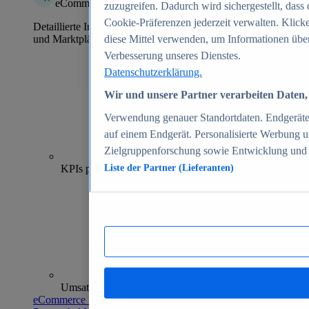
eCommerce Insights
zuzugreifen. Dadurch wird sichergestellt, dass 
Cookie-Präferenzen jederzeit verwalten. Klick
Detaillierte Informationen zu mehr als 39.000 Online-Shops
und Marktplätzen
diese Mittel verwenden, um Informationen über
Verbesserung unseres Dienstes.
Datenschutzerklärung.
Wir und unsere Partner verarbeiten Daten, 
Verwendung genauer Standortdaten. Endgeräteei
auf einem Endgerät. Personalisierte Werbung 
Zielgruppenforschung sowie Entwicklung und
70+
KPIs pro Shop
Liste der Partner (Lieferanten)
Umsatzanalysen und -prognosen
eCommerce Insights entdecken