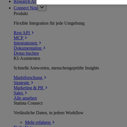
Research AI
Connect
Neu
Produkt
Flexible Integration für jede Umgebung
Rest API
MCP
Integrationen
Dokumentation
Demo buchen
KI-Assistenten
Schnelle Antworten, menschengeprüfte Insights
Marktforschung
Strategie
Marketing & PR
Sales
Alle ansehen
Statista Connect
Verlässliche Daten, in jedem Workflow
Mehr
erfahren