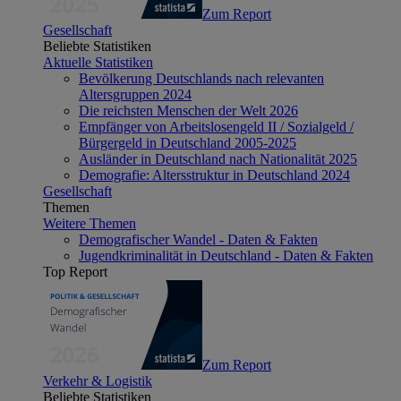
Zum Report
Gesellschaft
Beliebte Statistiken
Aktuelle Statistiken
Bevölkerung Deutschlands nach relevanten
Altersgruppen 2024
Die reichsten Menschen der Welt 2026
Empfänger von Arbeitslosengeld II / Sozialgeld /
Bürgergeld in Deutschland 2005-2025
Ausländer in Deutschland nach Nationalität 2025
Demografie: Altersstruktur in Deutschland 2024
Gesellschaft
Themen
Weitere Themen
Demografischer Wandel - Daten & Fakten
Jugendkriminalität in Deutschland - Daten & Fakten
Top Report
Zum Report
Verkehr & Logistik
Beliebte Statistiken