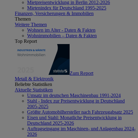
Mietpreisentwicklung in Berlin 2012-2026
Mietenindex für Deutschland 1995-2025
Finanzen, Versicherungen & Immobilien
Themen
Weitere Themen
Wohnen im Alter - Daten & Fakten
Wohnimmobilien – Daten & Fakten
Top Report
Zum Report
Metall & Elektronik
Beliebte Statistiken
Aktuelle Statistiken
Umsatz im deutschen Maschinenbau 1991-2024
Stahl - Index zur Preisentwicklung in Deutschland
2005-2025
Größte Automobilhersteller nach Fahrzeugabsatz 2025
Eisen und Stahl: Monatliche Preisentwicklung in
Deutschland 2025-2026
Auftragseingang im Maschinen- und Anlagenbau 2024-
2026