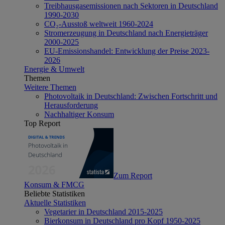
Treibhausgasemissionen nach Sektoren in Deutschland
1990-2030
CO₂-Ausstoß weltweit 1960-2024
Stromerzeugung in Deutschland nach Energieträger
2000-2025
EU-Emissionshandel: Entwicklung der Preise 2023-
2026
Energie & Umwelt
Themen
Weitere Themen
Photovoltaik in Deutschland: Zwischen Fortschritt und
Herausforderung
Nachhaltiger Konsum
Top Report
Zum Report
Konsum & FMCG
Beliebte Statistiken
Aktuelle Statistiken
Vegetarier in Deutschland 2015-2025
Bierkonsum in Deutschland pro Kopf 1950-2025